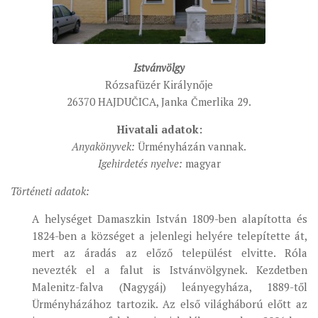
Istvánvölgy
Rózsafüzér Királynője
26370 HAJDUČICA, Janka Čmerlika 29.
Hivatali adatok:
Anyakönyvek:
Ürményházán vannak.
Igehirdetés nyelve:
magyar
Történeti adatok:
A helységet Damaszkin István 1809-ben alapította és
1824-ben a községet a jelenlegi helyére telepítette át,
mert az áradás az előző települést elvitte. Róla
nevezték el a falut is Istvánvölgynek. Kezdetben
Malenitz-falva (Nagygáj) leányegyháza, 1889-től
Ürményházához tartozik. Az első világháború előtt az