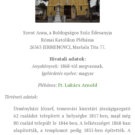
ÉSZAKI ESPERESSÉG
KÖZPONTI ESPERESSÉG
DÉLI ESPERESSÉG
Szent Anna, a Boldogságos Szűz Édesanyja
Római Katolikus Plébánia
ARCHÍVUM
26363 JERMENOVCI, Maršala Tita 77.
ARCHÍV ÉLETKÉPEK
Hivatali adatok:
SZINÓDUS
Anyakönyvek:
1868-tól megvannak.
ORGANIGRAMMA
Igehirdetés nyelve:
magyar
PÜSPÖKI DEKRÉTUM
Plébános:
Ft. Lukács Arnold
ZSINATI IMA
Történeti adatok:
ZSINAT MOTTÓJA, LOGÓJA
Ürményházi József, temesvári kincstári jószágigazgató
ZSINATI IRODA
62 családot telepített a helységbe 1817-ben, majd még
KOORDINÁLÓ BIZOTTSÁG
80 család települt le 1844-ben. A lelkészséget 1868-ban
alapították, a templomot pedig 1835-ben építették. A
ZSINATI TAGOK