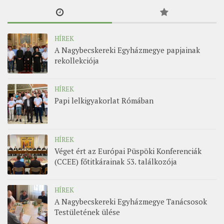
HÍREK
A Nagybecskereki Egyházmegye papjainak
rekollekciója
HÍREK
Papi lelkigyakorlat Rómában
HÍREK
Véget ért az Európai Püspöki Konferenciák
(CCEE) főtitkárainak 53. találkozója
HÍREK
A Nagybecskereki Egyházmegye Tanácsosok
Testületének ülése