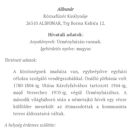
Alibunár
Rózsafüzér Királynője
26310 ALIBUNAR, Trg Borisa Kidrića 12.
Hivatali adatok:
Anyakönyvek:
Ürményházán vannak.
Igehirdetés nyelve:
magyar
Történeti adatok:
A közösségnek imaháza van, egybeépítve egyházi
célokra szolgáló vendégszobákkal. Önálló plébánia volt
1780-1804-ig. Utána Károlyfalvához tartozott 1944-ig,
majd Versechez 1970-ig, végül Ürményházához. A
második világháború után a németajkú hívek egy része
külföldre menekült az ittmaradottak a kommunista
terror áldozataivá váltak.
A helység érdemes szülötte: