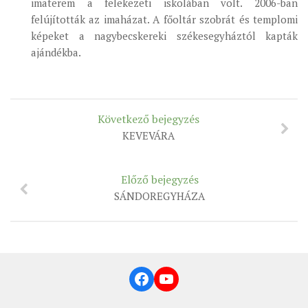
imaterem a felekezeti iskolában volt. 2006-ban
felújították az imaházat. A főoltár szobrát és templomi
képeket a nagybecskereki székesegyháztól kapták
ajándékba.
Következő bejegyzés
KEVEVÁRA
Előző bejegyzés
SÁNDOREGYHÁZA
Facebook
YouTube