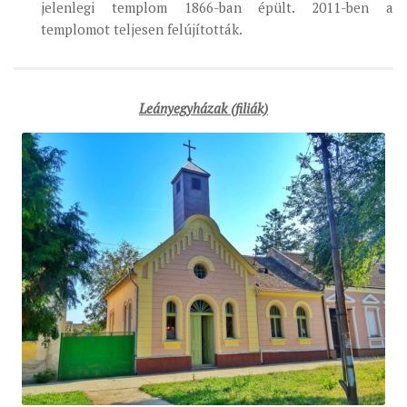
jelenlegi templom 1866-ban épült. 2011-ben a
MUNKADOKUMENTUMOK
templomot teljesen felújították.
ZSINATI HÍREK-ÚJSÁG
PASZTORÁLSZOCIOLÓGIAI FELMÉRÉS
Leányegyházak (filiák)
KISKORÚAK VÉDELME
„GYERMEKVÉDELMI” KIHÍVÁSOK KÁNONJOGI
MEGKÖZELÍTÉSBEN