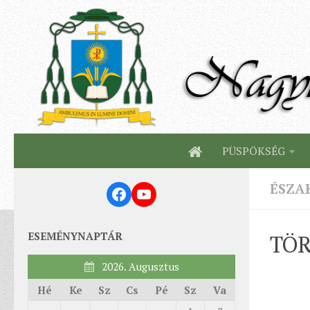
PÜSPÖKSÉG
ÉSZA
Facebook
YouTube
ESEMÉNYNAPTÁR
TÖR
2026. Augusztus
Hé
Ke
Sz
Cs
Pé
Sz
Va