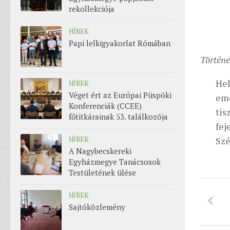
rekollekciója
HÍREK
Papi lelkigyakorlat Rómában
Történe
Hel
HÍREK
Véget ért az Európai Püspöki
em
Konferenciák (CCEE)
tis
főtitkárainak 53. találkozója
fej
HÍREK
Szé
A Nagybecskereki
Egyházmegye Tanácsosok
Testületének ülése
HÍREK
Sajtóközlemény