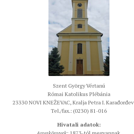
Szent György Vértanú
Római Katolikus Plébánia
23330 NOVI KNEŽEVAC, Kralja Petra I. Karađorđevi
Tel./fax.: (0230) 81-016
Hivatali adatok:
Anyakönyvek:
1873-tól megvannak.