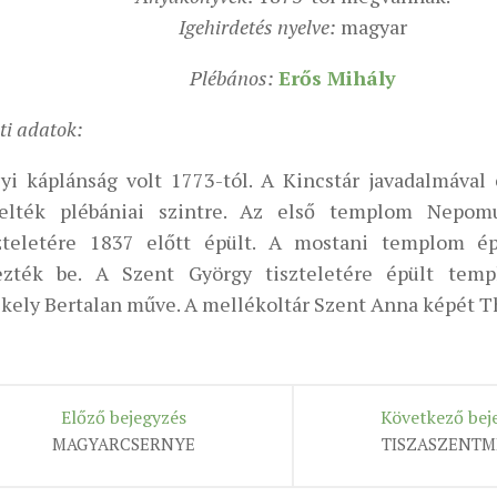
Igehirdetés nyelve:
magyar
Plébános:
Erős Mihály
ti adatok:
yi káplánság volt 1773-tól. A Kincstár javadalmával 
elték plébániai szintre. Az első templom Nepom
zteletére 1837 előtt épült. A mostani templom ép
ezték be. A Szent György tiszteletére épült temp
kely Bertalan műve. A mellékoltár Szent Anna képét T
Előző bejegyzés
Következő bej
MAGYARCSERNYE
TISZASZENTM