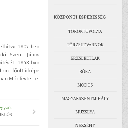
KÖZPONTI ESPERESSÉG
TÖRÖKTOPOLYA
TÖRZSUDVARNOK
ellátva 1807-ben
uki Szent János
ERZSÉBETLAK
ítését 1858-ban
lom főoltárképe
BÓKA
han Mór festette.
MÓDOS
MAGYARSZENTMIHÁLY
egyzés
MUZSLYA
IKLÓS
NEZSÉNY