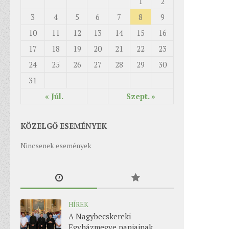
1
2
3
4
5
6
7
8
9
10
11
12
13
14
15
16
17
18
19
20
21
22
23
24
25
26
27
28
29
30
31
« Júl.
Szept. »
KÖZELGŐ ESEMÉNYEK
Nincsenek események
HÍREK
A Nagybecskereki
Egyházmegye papjainak