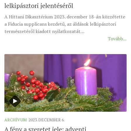
lelkipásztori jelentéséről
ÉSZAKI ESPERESSÉG
A Hittani Dikasztérium 2023. december 18-án közzétette
KÖZPONTI ESPERESSÉG
a Fiducia supplicans kezdetű, az áldások lelkipásztori
DÉLI ESPERESSÉG
természetéről kiadott nyilatkozatát…
Tovább...
ARCHÍVUM
ARCHÍV ÉLETKÉPEK
SZINÓDUS
ORGANIGRAMMA
PÜSPÖKI DEKRÉTUM
ZSINATI IMA
ZSINAT MOTTÓJA, LOGÓJA
ZSINATI IRODA
KOORDINÁLÓ BIZOTTSÁG
ARCHÍVUM
2023. DECEMBER 6.
ZSINATI TAGOK
A fény a szeretet jele: adventi