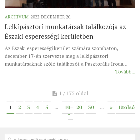
ARCHÍVUM
2022. DECEMBER 20.
Lelkipásztori munkatársak találkozója az
Északi esperességi kerületben
Az Északi esperességi kerület számára szombaton,
december 17-én szervezte meg a lelkipásztori
munkatársaknak szóló találkozót a Pasztorális Iroda…
Tovább...
1 / 175 oldal
1
2
3
4
5
...
10
20
30
...
»
Utolsó
»