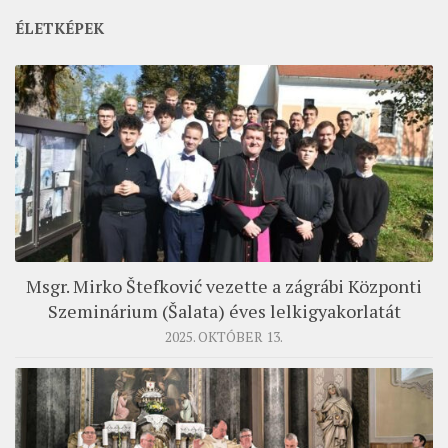
ÉLETKÉPEK
Msgr. Mirko Štefković vezette a zágrábi Központi
Szeminárium (Šalata) éves lelkigyakorlatát
2025. OKTÓBER 13.