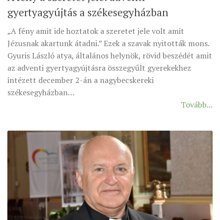
gyertyagyújtás a székesegyházban
MUNKADOKUMENTUMOK
ZSINATI HÍREK-ÚJSÁG
„A fény amit ide hoztatok a szeretet jele volt amit
Jézusnak akartunk átadni.” Ezek a szavak nyitották mons.
PASZTORÁLSZOCIOLÓGIAI FELMÉRÉS
Gyuris László atya, általános helynök, rövid beszédét amit
KISKORÚAK VÉDELME
az adventi gyertyagyújtásra összegyűlt gyerekekhez
„GYERMEKVÉDELMI” KIHÍVÁSOK KÁNONJOGI
intézett december 2-án a nagybecskereki
MEGKÖZELÍTÉSBEN
székesegyházban…
Tovább...