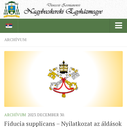
ARCHÍVUM
PÜSPÖKSÉG
PÜSPÖK
TÖRTÉNELEM
EGYHÁZI INTÉZMÉNYEINK
EGYHÁZMEGYEI LEVÉLTÁR
LELKIPÁSZTOROK
SZERZETESRENDEK
ARCHÍVUM
2023. DECEMBER 30.
IN MEMORIAM
Fiducia supplicans – Nyilatkozat az áldások
PLÉBÁNIÁK