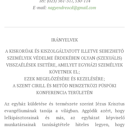
Tel: (023) 561-317, 530-114
MUNKADOKUMENTUMOK
E-mail:
nagyendreocd@gmail.com
ZSINATI HÍREK-ÚJSÁG
PASZTORÁLSZOCIOLÓGIAI FELMÉRÉS
KISKORÚAK VÉDELME
IRÁNYELVEK
„GYERMEKVÉDELMI” KIHÍVÁSOK KÁNONJOGI
A KISKORÚAK ÉS KISZOLGÁLTATOTT ILLETVE SEBEZHETŐ
MEGKÖZELÍTÉSBEN
SZEMÉLYEK VÉDELME ÉRDEKÉBEN OLYAN (SZEXUÁLIS)
VISSZAÉLÉSEK ESETÉRE, AMELYET EGYHÁZI SZEMÉLYEK
KÖVETNEK EL;
EZEK MEGELŐZÉSÉRE ÉS KEZELÉSÉRE;
A SZENT CIRILL ÉS METÓD NEMZETKÖZI PÜSPÖKI
KONFERENCIA TERÜLETÉN
Az egyház küldetése és természete szerint Jézus Krisztus
evangéliumának tanúja a világban. Aggódik azért, hogy
lelkipásztorainak és más, az egyházat képviselő
munkatársainak tanúságtétele hiteles legyen, hogy