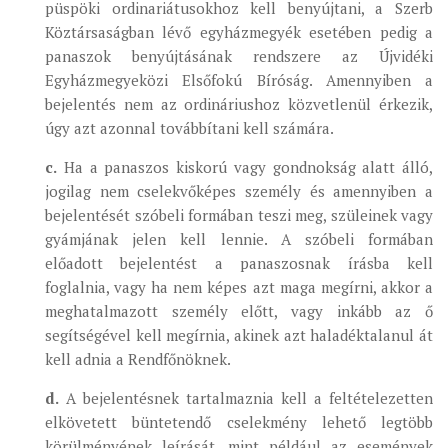
püspöki ordinariátusokhoz kell benyújtani, a Szerb
Köztársaságban lévő egyházmegyék esetében pedig a
panaszok benyújtásának rendszere az Újvidéki
Egyházmegyeközi Elsőfokú Bíróság. Amennyiben a
bejelentés nem az ordináriushoz közvetlenül érkezik,
úgy azt azonnal továbbítani kell számára.
c.
Ha a panaszos kiskorú vagy gondnokság alatt álló,
jogilag nem cselekvőképes személy és amennyiben a
bejelentését szóbeli formában teszi meg, szüleinek vagy
gyámjának jelen kell lennie. A szóbeli formában
előadott bejelentést a panaszosnak írásba kell
foglalnia, vagy ha nem képes azt maga megírni, akkor a
meghatalmazott személy előtt, vagy inkább az ő
segítségével kell megírnia, akinek azt haladéktalanul át
kell adnia a Rendfőnöknek.
d.
A bejelentésnek tartalmaznia kell a feltételezetten
elkövetett büntetendő cselekmény lehető legtöbb
körülményének leírását, mint például az események