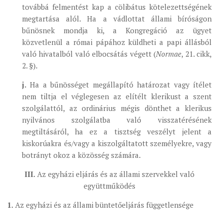
továbbá felmentést kap a cölibátus kötelezettségének
megtartása alól. Ha a vádlottat állami bíróságon
bűnösnek mondja ki, a Kongregáció az ügyet
közvetlenül a római pápához küldheti a papi állásból
való hivatalból való elbocsátás végett (
Normae
, 21. cikk,
2. §).
j.
Ha a bűnösséget megállapító határozat vagy ítélet
nem tiltja el véglegesen az elítélt klerikust a szent
szolgálattól, az ordinárius mégis dönthet a klerikus
nyilvános szolgálatba való visszatérésének
megtiltásáról, ha ez a tisztség veszélyt jelent a
kiskorúakra és/vagy a kiszolgáltatott személyekre, vagy
botrányt okoz a közösség számára.
III.
Az egyházi eljárás és az állami szervekkel való
együttműködés
1.
Az egyházi és az állami büntetőeljárás függetlensége