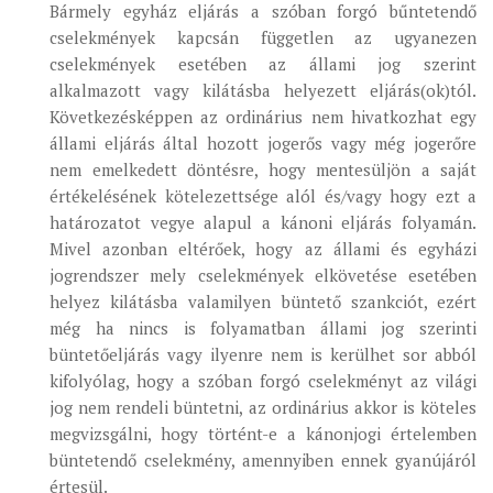
Bármely egyház eljárás a szóban forgó bűntetendő
cselekmények kapcsán független az ugyanezen
cselekmények esetében az állami jog szerint
alkalmazott vagy kilátásba helyezett eljárás(ok)tól.
Következésképpen az ordinárius nem hivatkozhat egy
állami eljárás által hozott jogerős vagy még jogerőre
nem emelkedett döntésre, hogy mentesüljön a saját
értékelésének kötelezettsége alól és/vagy hogy ezt a
határozatot vegye alapul a kánoni eljárás folyamán.
Mivel azonban eltérőek, hogy az állami és egyházi
jogrendszer mely cselekmények elkövetése esetében
helyez kilátásba valamilyen büntető szankciót, ezért
még ha nincs is folyamatban állami jog szerinti
büntetőeljárás vagy ilyenre nem is kerülhet sor abból
kifolyólag, hogy a szóban forgó cselekményt az világi
jog nem rendeli büntetni, az ordinárius akkor is köteles
megvizsgálni, hogy történt-e a kánonjogi értelemben
büntetendő cselekmény, amennyiben ennek gyanújáról
értesül.