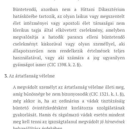
Büntetendő, azonban nem a Hittani Dikasztérium
hatáskörébe tartozik, az olyan laikus vagy megszentelt
élet intézményei vagy apostoli élet társaságai nem
klerikus tagja által elkövetett cselekmény, amelyben
megvalósítja a hatodik parancs elleni büntetendő
cselekményt kiskorúval vagy olyan személlyel, aki
állapotszerűen nem rendelkezik értelmének teljes
használatával, vagy aki számára a jog ugyanilyen
gyámságot ismer (CIC 1398. k. 2. §).
3.
Az ártatlanság vélelme
A megvádolt személyt az ártatlanság vélelme illeti meg,
amíg bűnössége be nem bizonyosodik (CIC 1321. k. 1. §),
még akkor is, ha az ordinárius a vádak tisztázásáig
büntető óvintézkedésként korlátozza szolgálatának
gyakorlását. Hamis és rágalmazó vádak esetén mindent
meg kell tenni az igazságtalanul megvádolt
jó hírnevének
helyreállítása érdekében.