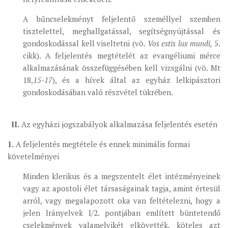
A bűncselekményt feljelentő személlyel szemben
tisztelettel, meghallgatással, segítségnyújtással és
gondoskodással kell viseltetni (vö.
Vos estis lux mundi,
5.
cikk). A feljelentés megtételét az evangéliumi mérce
alkalmazásának összefüggésében kell vizsgálni (vö. Mt
18,
15-17
), és a hívek által az egyház lelkipásztori
gondoskodásában való részvétel tükrében.
II.
Az egyházi jogszabályok alkalmazása feljelentés esetén
1.
A feljelentés megtétele és ennek minimális formai
követelményei
Minden klerikus és a megszentelt élet intézményeinek
vagy az apostoli élet társaságainak tagja, amint értesül
arról, vagy megalapozott oka van feltételezni, hogy a
jelen Irányelvek I/2. pontjában említett büntetendő
cselekmények valamelyikét elkövették, köteles azt