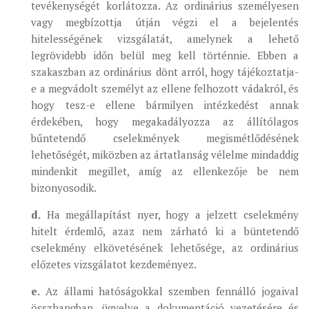
tevékenységét korlátozza. Az ordinárius személyesen
vagy megbízottja útján végzi el a bejelentés
hitelességének vizsgálatát, amelynek a lehető
legrövidebb időn belül meg kell történnie. Ebben a
szakaszban az ordinárius dönt arról, hogy tájékoztatja-
e a megvádolt személyt az ellene felhozott vádakról, és
hogy tesz-e ellene bármilyen intézkedést annak
érdekében, hogy megakadályozza az állítólagos
bűntetendő cselekmények megismétlődésének
lehetőségét, miközben az ártatlanság vélelme mindaddig
mindenkit megillet, amíg az ellenkezője be nem
bizonyosodik.
d.
Ha megállapítást nyer, hogy a jelzett cselekmény
hitelt érdemlő, azaz nem zárható ki a büntetendő
cselekmény elkövetésének lehetősége, az ordinárius
előzetes vizsgálatot kezdeményez.
e.
Az állami hatóságokkal szemben fennálló jogaival
összhangban, ügyelve a dokumentáció vezetésére és