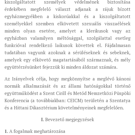
kiszolgáltatott személyek védelmének biztosítása
érdekében megfelelő választ adjanak a rájuk bízott
egyházmegyékben a kiskorúakkal és a kiszolgáltatott
személyekkel szemben elkövetett szexuális visszaélések
minden olyan esetére, amelyet a klerikusok vagy az
egyházban valamilyen méltósággal, szolgálattal esetleg
funkcióval rendelkező laikusok követtek el. Fájdalmasan
tudatában vagyunk azoknak a sérüléseknek és sebeknek,
amelyek egy elkövető magatartásából származnak, és mély
együttérzésünket fejezzük ki minden áldozat számára.
Az Irányelvek célja, hogy megkönnyítse a meglévő kánoni
normák alkalmazását és az állami hatóságokkal történő
együttműködést a Szent Cirill és Metód Nemzetközi Püspöki
Konferencia (a továbbiakban: CEICM) területén a Szentatya
és a Hittani Dikasztérium követelményeinek megfelelően.
I.
Bevezető megjegyzések
1.
A fogalmak meghatározása