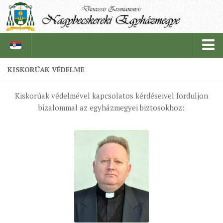
KISKORÚAK VÉDELME
PÜSPÖKSÉG
Kiskorúak védelmével kapcsolatos kérdéseivel forduljon
PÜSPÖK
bizalommal az egyházmegyei biztosokhoz:
TÖRTÉNELEM
EGYHÁZI INTÉZMÉNYEINK
EGYHÁZMEGYEI LEVÉLTÁR
LELKIPÁSZTOROK
SZERZETESRENDEK
IN MEMORIAM
PLÉBÁNIÁK