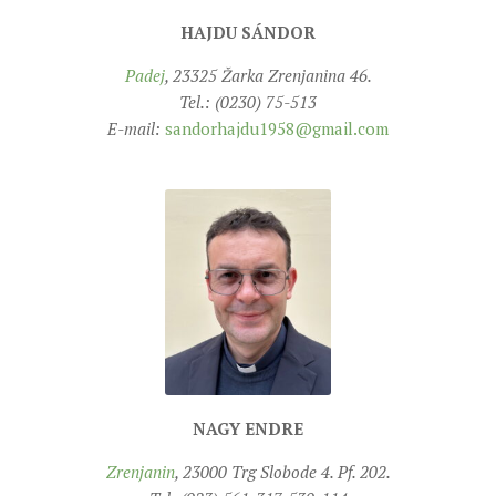
HAJDU SÁNDOR
ÉSZAKI ESPERESSÉG
Padej
, 23325 Žarka Zrenjanina 46.
KÖZPONTI ESPERESSÉG
Tel.: (0230) 75-513
DÉLI ESPERESSÉG
E-mail:
sandorhajdu1958@gmail.com
ARCHÍVUM
ARCHÍV ÉLETKÉPEK
SZINÓDUS
ORGANIGRAMMA
PÜSPÖKI DEKRÉTUM
ZSINATI IMA
ZSINAT MOTTÓJA, LOGÓJA
ZSINATI IRODA
NAGY ENDRE
KOORDINÁLÓ BIZOTTSÁG
Zrenjanin
, 23000 Trg Slobode 4. Pf. 202.
ZSINATI TAGOK