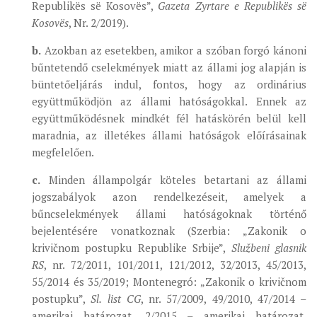
Republikës së Kosovës”,
Gazeta Zyrtare e Republikës së
Kosovës
, Nr. 2/2019).
b.
Azokban az esetekben, amikor a szóban forgó kánoni
bűntetendő cselekmények miatt az állami jog alapján is
büntetőeljárás indul, fontos, hogy az ordinárius
együttműködjön az állami hatóságokkal. Ennek az
együttműködésnek mindkét fél hatáskörén belül kell
maradnia, az illetékes állami hatóságok előírásainak
megfelelően.
c.
Minden állampolgár köteles betartani az állami
jogszabályok azon rendelkezéseit, amelyek a
bűncselekmények állami hatóságoknak történő
bejelentésére vonatkoznak (Szerbia: „Zakonik o
krivičnom postupku Republike Srbije”,
Službeni glasnik
RS
, nr. 72/2011, 101/2011, 121/2012, 32/2013, 45/2013,
55/2014 és 35/2019; Montenegró: „Zakonik o krivičnom
postupku”,
Sl. list CG
, nr. 57/2009, 49/2010, 47/2014 –
amerikai határozat, 2/2015 – amerikai határozat,