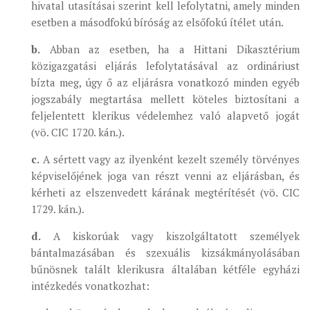
hivatal utasításai szerint kell lefolytatni, amely minden
esetben a másodfokú bíróság az elsőfokú ítélet után.
b.
Abban az esetben, ha a Hittani Dikasztérium
közigazgatási eljárás lefolytatásával az ordináriust
bízta meg, úgy ő az eljárásra vonatkozó minden egyéb
jogszabály megtartása mellett köteles biztosítani a
feljelentett klerikus védelemhez való alapvető jogát
(vö. CIC 1720. kán.).
c.
A sértett vagy az ilyenként kezelt személy törvényes
képviselőjének joga van részt venni az eljárásban, és
kérheti az elszenvedett kárának megtérítését (vö. CIC
1729. kán.).
d.
A kiskorúak vagy kiszolgáltatott személyek
bántalmazásában és szexuális kizsákmányolásában
bűnösnek talált klerikusra általában kétféle egyházi
intézkedés vonatkozhat: