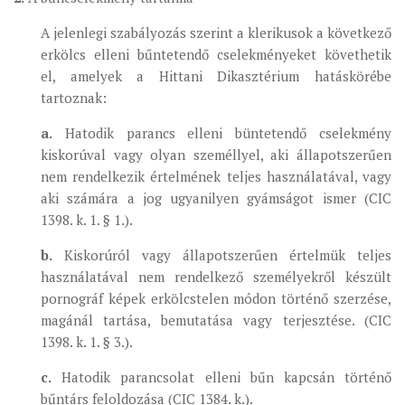
A jelenlegi szabályozás szerint a klerikusok a következő
erkölcs elleni bűntetendő cselekményeket követhetik
el, amelyek a Hittani Dikasztérium hatáskörébe
tartoznak:
a.
Hatodik parancs elleni büntetendő cselekmény
kiskorúval vagy olyan személlyel, aki állapotszerűen
nem rendelkezik értelmének teljes használatával, vagy
aki számára a jog ugyanilyen gyámságot ismer (CIC
1398. k. 1. § 1.).
b.
Kiskorúról vagy állapotszerűen értelmük teljes
használatával nem rendelkező személyekről készült
pornográf képek erkölcstelen módon történő szerzése,
magánál tartása, bemutatása vagy terjesztése. (CIC
1398. k. 1. § 3.).
c.
Hatodik parancsolat elleni bűn kapcsán történő
bűntárs feloldozása (CIC 1384. k.).