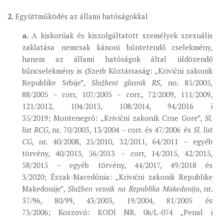
2.
Együttműködés az állami hatóságokkal
a.
A kiskorúak és kiszolgáltatott személyek szexuális
zaklatása nemcsak kánoni bűntetendő cselekmény,
hanem az állami hatóságok által üldözendő
bűncselekmény is (Szerb Köztársaság: „Krivični zakonik
Republike Srbije”,
Službeni glasnik RS
, no. 85/2005,
88/2005 – corr, 107/2005 – corr., 72/2009, 111/2009,
121/2012, 104/2013, 108/2014, 94/2016 i
35/2019; Montenegró: „Krivični zakonik Crne Gore”,
Sl.
list RCG
, nr. 70/2003, 13/2004 – corr. és 47/2006 és
Sl. list
CG
, nr. 40/2008, 25/2010, 32/2011, 64/2011 – egyéb
törvény, 40/2013, 56/2013 – corr, 14/2015, 42/2015,
58/2015 – egyéb törvény, 44/2017, 49/2018 és
3/2020; Észak-Macedónia: „Krivični zakonik Republike
Makedonije”,
Služben vesnik na Republika Makedonija
, nr.
37/96, 80/99, 43/2003, 19/2004, 81/2005 és
73/2006; Koszovó: KODI NR. 06/L-074 „Penal i