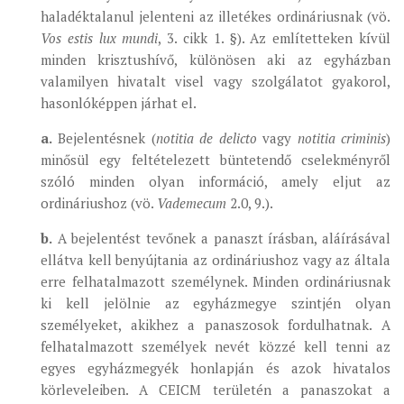
haladéktalanul jelenteni az illetékes ordináriusnak (vö.
Vos estis lux mundi
, 3. cikk 1. §). Az említetteken kívül
minden krisztushívő, különösen aki az egyházban
valamilyen hivatalt visel vagy szolgálatot gyakorol,
hasonlóképpen járhat el.
a.
Bejelentésnek (
notitia de delicto
vagy
notitia criminis
)
minősül egy feltételezett büntetendő cselekményről
szóló minden olyan információ, amely eljut az
ordináriushoz (vö.
Vademecum
2.0, 9.).
b.
A bejelentést tevőnek a panaszt írásban, aláírásával
ellátva kell benyújtania az ordináriushoz vagy az általa
erre felhatalmazott személynek. Minden ordináriusnak
ki kell jelölnie az egyházmegye szintjén olyan
személyeket, akikhez a panaszosok fordulhatnak. A
felhatalmazott személyek nevét közzé kell tenni az
egyes egyházmegyék honlapján és azok hivatalos
körleveleiben. A CEICM területén a panaszokat a