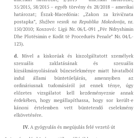
35/2015, 58/2015 – egyéb törvény és 28/2018 – amerikai
határozat; Észak-Macedónia: „Zakon za krivičnata
postapka”,
Služben vesnik na Republika Makedonija
, nr.
150/2010; Koszovó: Ligji Nr. 06/L-091 „Për Ndryshimin
Dhe Plotësimin e Kodit të Procedurës Penale” Nr. 04/L-
123).
d.
Mivel a kiskorúak és kiszolgáltatott személyek
szexuális zaklatásának és szexuális
kizsákmányolásának bűncselekménye miatt hivatalból
indul állami büntetőeljárás, amennyiben az
ordináriusnak tudomásáról jut ennek ténye, úgy
előzetes vizsgálatot kell kezdeményeznie annak
érdekében, hogy megállapíthassa, hogy sor került-e
kánoni értelemben vett büntetendő cselekmény
elkövetésére.
IV.
A gyógyulás és megújulás felé vezető út