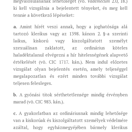
megvalósulásának lehetőségét (vö.
Vademecum
2.0, 18.)
ki kell vizsgálnia a bejelentett tényeket, és meg kell
tennie a következő lépéseket:
a.
Amint hírét veszi annak, hogy a joghatósága alá
tartozó klerikus vagy az 1398. kánon 2. §-a szerinti
laikus, kiskorú vagy kiszolgáltatott személyt
szexuálisan zaklatott, az ordinárius köteles
haladéktalanul elvégezni a hír hitelességének alapvető
értékelését (vö. CIC 1717. kán.). Nem indul előzetes
vizsgálat olyan bejelentés esetén, amely teljeséggel
megalapozatlan és ezért minden további vizsgálat
teljesen felesleges.
b.
A gyónási titok sérthetetlensége mindig érvényben
marad (vö. CIC 983. kán.).
c.
A gyakorlatban az ordináriusnak mindig lehetősége
van a kiskorúak és kiszolgáltatott személyek védelmére
azáltal, hogy egyházmegyéjében bármely klerikus