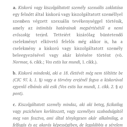
a.
Kiskorú vagy kiszolgáltatott személy szexuális zaklatása
egy felnőtt által kiskorú vagy kiszolgáltatott személlyel
szemben végzett szexuális tevékenységgel történik,
amely az
intimitás határainak megsértésétől a nemi
erőszakig
terjed. Tetteiért kizárólag büntetendő
cselekményt elkövető felelős még akkor is, ha a
cselekmény a kiskorú vagy kiszolgáltatott személy
beleegyezésével vagy akár kérésére történt (vö.
Normae,
6. cikk.;
Vos estis lux mundi,
1. cikk.).
b.
Kiskorú mindenki, aki a 18. életévét még nem töltötte be
(CIC 97. k. 1. §) vagy a törvény erejénél fogva a kiskorúval
egyenlő elbánás alá esik (Vos estis lux mundi, 1. cikk. 2. § a)
pont).
c.
Kiszolgáltatott személy mindaz, aki aki beteg, fizikailag
vagy pszichésen korlátozott, vagy személyes szabadságától
meg van fosztva, ami által ténylegesen akár alkalmilag, a
felfogás és az akarás képességében, de legalábbis a sérelem