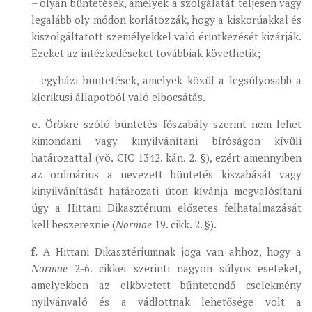
– olyan büntetések, amelyek a szolgálatát teljesen vagy
legalább oly módon korlátozzák, hogy a kiskorúakkal és
kiszolgáltatott személyekkel való érintkezését kizárják.
Ezeket az intézkedéseket továbbiak követhetik;
– egyházi büntetések, amelyek közül a legsúlyosabb a
klerikusi állapotból való elbocsátás.
e.
Örökre szóló büntetés főszabály szerint nem lehet
kimondani vagy kinyilvánítani bíróságon kívüli
határozattal (vö. CIC 1342. kán. 2. §), ezért amennyiben
az ordinárius a nevezett büntetés kiszabását vagy
kinyilvánítását határozati úton kívánja megvalósítani
úgy a Hittani Dikasztérium előzetes felhatalmazását
kell beszereznie (
Normae
19. cikk. 2. §).
f.
A Hittani Dikasztériumnak joga van ahhoz, hogy a
Normae
2-6. cikkei szerinti nagyon súlyos eseteket,
amelyekben az elkövetett bűntetendő cselekmény
nyilvánvaló és a vádlottnak lehetősége volt a