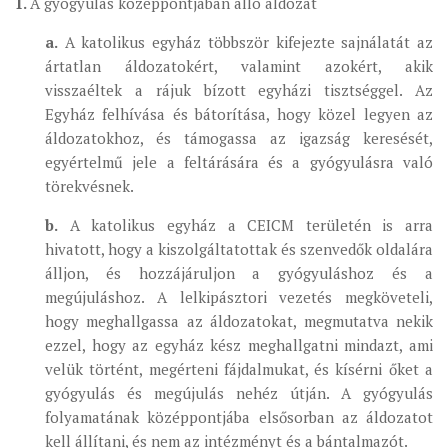
1.
A gyógyulás középpontjában álló áldozat
a.
A katolikus egyház többször kifejezte sajnálatát az
ártatlan áldozatokért, valamint azokért, akik
visszaéltek a rájuk bízott egyházi tisztséggel. Az
Egyház felhívása és bátorítása, hogy közel legyen az
áldozatokhoz, és támogassa az igazság keresését,
egyértelmű jele a feltárására és a gyógyulásra való
törekvésnek.
b.
A katolikus egyház a CEICM területén is arra
hivatott, hogy a kiszolgáltatottak és szenvedők oldalára
álljon, és hozzájáruljon a gyógyuláshoz és a
megújuláshoz. A lelkipásztori vezetés megköveteli,
hogy meghallgassa az áldozatokat, megmutatva nekik
ezzel, hogy az egyház kész meghallgatni mindazt, ami
velük történt, megérteni fájdalmukat, és kísérni őket a
gyógyulás és megújulás nehéz útján. A gyógyulás
folyamatának középpontjába elsősorban az áldozatot
kell állítani, és nem az intézményt és a bántalmazót.