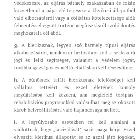
védekezésre, az eljárás bármely szakaszában és fokán
közvetlenül a pápa elé terjessze a klerikusi állapotból
való elbocsátásról vagy a cölibátus kötelezettsége alóli
felmentéssel együtt történő megfosztásról szóló döntés
meghozatala céljából.
g.
A klerikusnak, legyen szó bármely típusi eljárás
alkalmazásáról, mindenkor biztosítani kell a szakszerű
jogi és lelki segítséget, valamint a védelem jogát,
továbbá igazságos és méltó ellátásban kell részesülnie.
h.
A bűnösnek talált klerikusnak felelősséget kell
vállalnia tetteiért és ezzel életének komoly
megújításába kell kezdeni, ami megfelelő terápiás-
rehabilitációs programokkal valósulhat meg az okozott
károk helyreállítására való hajlandósága mellett.
i.
A legsúlyosabb esetekben fel kell ajánlani a
vádlottnak, hogy „laicizálását” saját maga kérje. Ezzel
elveszíti klerikusi állapotát és az azzal járó jogokat,