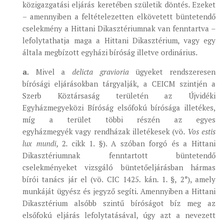
közigazgatási eljárás keretében születik döntés. Ezeket
– amennyiben a feltételezetten elkövetett büntetendő
cselekmény a Hittani Dikasztériumnak van fenntartva –
lefolytathatja maga a Hittani Dikasztérium, vagy egy
általa megbízott egyházi bíróság illetve ordinárius.
a.
Mivel a
delicta gravioria
ügyeket rendszeresen
bírósági eljárásokban tárgyalják, a CEICM szintjén a
Szerb Köztársaság területén az Újvidéki
Egyházmegyeközi Bíróság elsőfokú bírósága illetékes,
míg a terület többi részén az egyes
egyházmegyék vagy rendházak illetékesek (vö.
Vos estis
lux mundi
, 2. cikk 1. §). A szóban forgó és a Hittani
Dikasztériumnak fenntartott büntetendő
cselekményeket vizsgáló büntetőeljárásban hármas
bírói tanács jár el (vö. CIC 1425. kán. 1. §, 2°), amely
munkáját ügyész és jegyző segíti. Amennyiben a Hittani
Dikasztérium alsóbb szintű bíróságot bíz meg az
elsőfokú eljárás lefolytatásával, úgy azt a nevezett