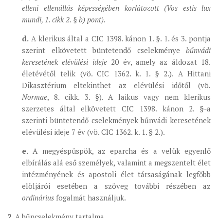
elleni ellenállás képességében korlátozott (Vos estis lux
mundi, 1. cikk 2. § b) pont).
d.
A klerikus által a CIC 1398. kánon 1. §. 1. és 3. pontja
szerint elkövetett büntetendő cselekménye
bűnvádi
keresetének elévülési ideje
20 év, amely az áldozat 18.
életévétől telik (vö. CIC 1362. k. 1. § 2.). A Hittani
Dikasztérium eltekinthet az elévülési időtől (vö.
Normae
, 8. cikk. 3. §). A laikus vagy nem klerikus
szerzetes által elkövetett CIC 1398. kánon 2. §-a
szerinti büntetendő cselekmények bűnvádi keresetének
elévülési ideje 7 év (vö. CIC 1362. k. 1. § 2.).
e.
A megyéspüspök, az eparcha és a velük egyenlő
elbírálás alá eső személyek, valamint a megszentelt élet
intézményének és apostoli élet társaságának legfőbb
elöljárói esetében a szöveg további részében az
ordinárius
fogalmát használjuk.
2.
A bűncselekmény tartalma