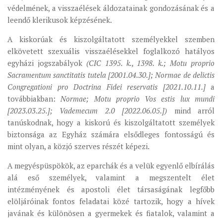
védelmének, a visszaélések áldozatainak gondozásának és a
leendő klerikusok képzésének.
A kiskorúak és kiszolgáltatott személyekkel szemben
elkövetett szexuális visszaélésekkel foglalkozó hatályos
egyházi jogszabályok
(CIC 1395. k., 1398. k.; Motu proprio
Sacramentum sanctitatis tutela [2001.04.30.]; Normae de delictis
Congregationi pro Doctrina Fidei reservatis [2021.10.11.]
a
továbbiakban:
Normae; Motu proprio Vos estis lux mundi
[2023.03.25.]; Vademecum 2.0 [2022.06.05.])
mind arról
tanúskodnak, hogy a kiskorú és kiszolgáltatott személyek
biztonsága az Egyház számára elsődleges fontosságú és
mint olyan, a közjó szerves részét képezi.
A megyéspüspökök, az eparchák és a velük egyenlő elbírálás
alá eső személyek, valamint a megszentelt élet
intézményének és apostoli élet társaságának legfőbb
elöljáróinak fontos feladatai közé tartozik, hogy a hívek
javának és különösen a gyermekek és fiatalok, valamint a