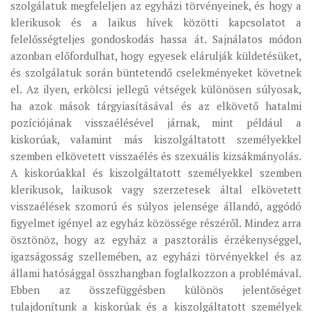
szolgálatuk megfeleljen az egyházi törvényeinek, és hogy a
klerikusok és a laikus hívek közötti kapcsolatot a
felelősségteljes gondoskodás hassa át. Sajnálatos módon
azonban előfordulhat, hogy egyesek elárulják küldetésüket,
és szolgálatuk során büntetendő cselekményeket követnek
el. Az ilyen, erkölcsi jellegű vétségek különösen súlyosak,
ha azok mások tárgyiasításával és az elkövető hatalmi
pozíciójának visszaélésével járnak, mint például a
kiskorúak, valamint más kiszolgáltatott személyekkel
szemben elkövetett visszaélés és szexuális kizsákmányolás.
A kiskorúakkal és kiszolgáltatott személyekkel szemben
klerikusok, laikusok vagy szerzetesek által elkövetett
visszaélések szomorú és súlyos jelensége állandó, aggódó
figyelmet igényel az egyház közössége részéről. Mindez arra
ösztönöz, hogy az egyház a pasztorális érzékenységgel,
igazságosság szellemében, az egyházi törvényekkel és az
állami hatósággal összhangban foglalkozzon a problémával.
Ebben az összefüggésben különös jelentőséget
tulajdonítunk a kiskorúak és a kiszolgáltatott személyek