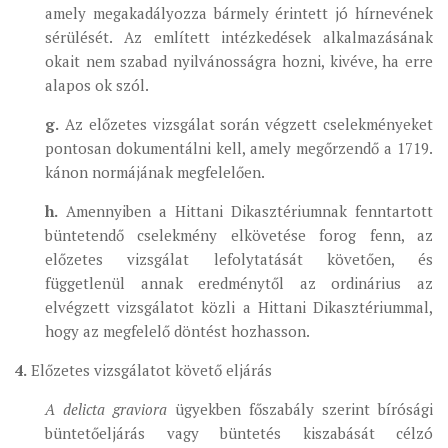
amely megakadályozza bármely érintett jó hírnevének
sérülését. Az említett intézkedések alkalmazásának
okait nem szabad nyilvánosságra hozni, kivéve, ha erre
alapos ok szól.
g.
Az előzetes vizsgálat során végzett cselekményeket
pontosan dokumentálni kell, amely megőrzendő a 1719.
kánon normájának megfelelően.
h.
Amennyiben a Hittani Dikasztériumnak fenntartott
büntetendő cselekmény elkövetése forog fenn, az
előzetes vizsgálat lefolytatását követően, és
függetlenül annak eredménytől az ordinárius az
elvégzett vizsgálatot közli a Hittani Dikasztériummal,
hogy az megfelelő döntést hozhasson.
4.
Előzetes vizsgálatot követő eljárás
A delicta graviora
ügyekben főszabály szerint bírósági
büntetőeljárás vagy büntetés kiszabását célzó