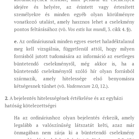
idejére és helyére, az érintett vagy értesített
személyekre és minden egyéb olyan körülményre
vonatkozó utalást, amely hasznos lehet a cselekmény
pontos feltárásához (vö.
Vos estis lux mundi
, 3. cikk 4. §).
e.
Az ordináriusnak minden egyes esetet haladéktalanul
meg kell vizsgálnia, függetlenül attól, hogy milyen
forrásból jutott tudomására az információ az esetleges
büntetendő cselekményről, még akkor is, ha a
bűntetendő cselekményről szóló hír olyan forrásból
származik, amely hitelessége első benyomásra
kétségesnek tűnhet (vö.
Vademecum
2.0, 12.).
2.
A bejelentés hitelességének értékelése és az egyházi
hatóság kötelezettségei
Ha az ordináriushoz olyan bejelentés érkezik, amely
legalább a valószínűség látszatát kelti, azaz már
önmagában nem zárja ki a büntetendő cselekmény