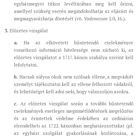
egyházmegyei titkos levéltárában meg kell őrizni,
amellyel szükség esetén megindokolhatja az eljárást és
megmagyarázhatja döntését (vö.
Vademecum
2.0, 16.).
3.
Előzetes vizsgálat
a.
Ha az elkövetett bűntetendő cselekményre
vonatkozó információ hitelessége nem zárható ki, az
előzetes vizsgálatot a 1717. kánon szabálya szerint kell
lefolytatni.
b.
Hacsak súlyos okok nem szólnak ellene, a megvádolt
személyt tájékoztatni kell az ellene felhozott vádakról,
és lehetőséget kell adni neki, hogy válaszoljon azokra.
c.
Az előzetes vizsgálat során a további bűntetendő
cselekmények esetleges megismétlődésének megelőzése
és az érintettek védelme érdekében az ordinárius
elrendelheti az 1722. kánonban meghatározottakat (pl.
az egyházi szolgálat gyakorlásának korlátozása, a