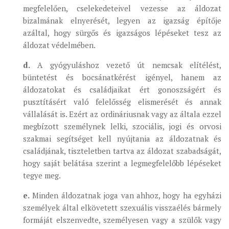
megfelelően, cselekedeteivel vezesse az áldozat
bizalmának elnyerését, legyen az igazság építője
azáltal, hogy sürgős és igazságos lépéseket tesz az
áldozat védelmében.
d.
A gyógyuláshoz vezető út nemcsak elítélést,
büntetést és bocsánatkérést igényel, hanem az
áldozatokat és családjaikat ért gonoszságért és
pusztításért való felelősség elismerését és annak
vállalását is. Ezért az ordináriusnak vagy az általa ezzel
megbízott személynek lelki, szociális, jogi és orvosi
szakmai segítséget kell nyújtania az áldozatnak és
családjának, tiszteletben tartva az áldozat szabadságát,
hogy saját belátása szerint a legmegfelelőbb lépéseket
tegye meg.
e.
Minden áldozatnak joga van ahhoz, hogy ha egyházi
személyek által elkövetett szexuális visszaélés bármely
formáját elszenvedte, személyesen vagy a szülők vagy