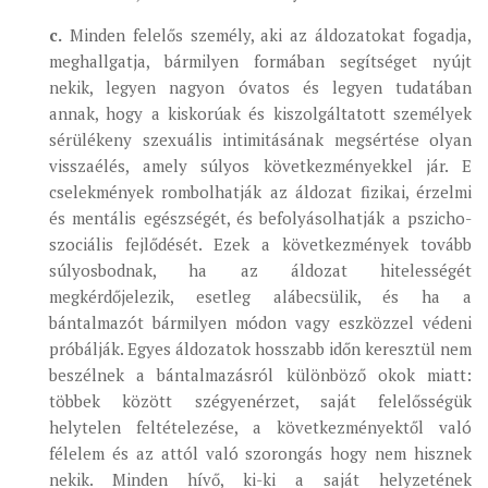
c.
Minden felelős személy, aki az áldozatokat fogadja,
meghallgatja, bármilyen formában segítséget nyújt
nekik, legyen nagyon óvatos és legyen tudatában
annak, hogy a kiskorúak és kiszolgáltatott személyek
sérülékeny szexuális intimitásának megsértése olyan
visszaélés, amely súlyos következményekkel jár. E
cselekmények rombolhatják az áldozat fizikai, érzelmi
és mentális egészségét, és befolyásolhatják a pszicho-
szociális fejlődését. Ezek a következmények tovább
súlyosbodnak, ha az áldozat hitelességét
megkérdőjelezik, esetleg alábecsülik, és ha a
bántalmazót bármilyen módon vagy eszközzel védeni
próbálják. Egyes áldozatok hosszabb időn keresztül nem
beszélnek a bántalmazásról különböző okok miatt:
többek között szégyenérzet, saját felelősségük
helytelen feltételezése, a következményektől való
félelem és az attól való szorongás hogy nem hisznek
nekik. Minden hívő, ki-ki a saját helyzetének