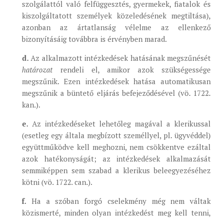
szolgálattól való felfüggesztés, gyermekek, fiatalok és
kiszolgáltatott személyek közeledésének megtiltása),
azonban az ártatlanság vélelme az ellenkező
bizonyításáig továbbra is érvényben marad.
d.
Az alkalmazott intézkedések hatásának megszűnését
határozat
rendeli el, amikor azok szükségessége
megszűnik. Ezen intézkedések hatása automatikusan
megszűnik a büntető eljárás befejeződésével (vö. 1722.
kan.).
e.
Az intézkedéseket lehetőleg magával a klerikussal
(esetleg egy általa megbízott személlyel, pl. ügyvéddel)
együttműködve kell meghozni, nem csökkentve ezáltal
azok hatékonyságát; az intézkedések alkalmazását
semmiképpen sem szabad a klerikus beleegyezéséhez
kötni (vö. 1722. can.).
f.
Ha a szóban forgó cselekmény még nem váltak
közismerté, minden olyan intézkedést meg kell tenni,