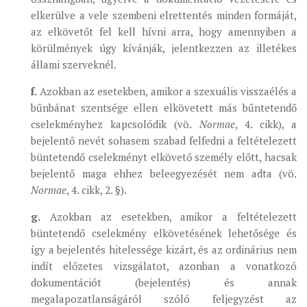
elkerülve a vele szembeni elrettentés minden formáját,
az elkövetőt fel kell hívni arra, hogy amennyiben a
körülmények úgy kívánják, jelentkezzen az illetékes
állami szerveknél.
f.
Azokban az esetekben, amikor a szexuális visszaélés a
bűnbánat szentsége ellen elkövetett más bűntetendő
cselekményhez kapcsolódik (vö.
Normae
, 4. cikk), a
bejelentő nevét sohasem szabad felfedni a feltételezett
büntetendő cselekményt elkövető személy előtt, hacsak
bejelentő maga ehhez beleegyezését nem adta (vö.
Normae
, 4. cikk, 2. §).
g.
Azokban az esetekben, amikor a feltételezett
büntetendő cselekmény elkövetésének lehetősége és
így a bejelentés hitelessége kizárt, és az ordinárius nem
indít előzetes vizsgálatot, azonban a vonatkozó
dokumentációt (bejelentés) és annak
megalapozatlanságáról szóló feljegyzést az