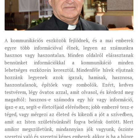
ÉSZAKI ESPERESSÉG
KÖZPONTI ESPERESSÉG
DÉLI ESPERESSÉG
A kommunikációs eszközök fejlődnek, és a mai emberek
ARCHÍVUM
egyre több információval élnek, legyen az számunkra
ARCHÍV ÉLETKÉPEK
hasznos vagy haszontalan. Minden oldalról elárasztanak
bennünket információkkal a kommunikáció minden
SZINÓDUS
lehetséges eszközein keresztül. Mindenféle hírek eljutnak
ORGANIGRAMMA
hozzánk legyenek azok igazak, hamisak, hasznosa,
PÜSPÖKI DEKRÉTUM
haszontalanok, építőek vagy rombolók. Ezért, kedves
testvérem, légy óvatos azzal, amit olvasol, és kérdezd meg
ZSINATI IMA
magadtól: hasznos-e számodra egy hír vagy információ,
ZSINAT MOTTÓJA, LOGÓJA
igaz-e az, segít-e életcéljaid elérésében; jobb emberré tesz-e
téged, vagy mérgezi az életed és kikezdi a jót a szívedben,
ZSINATI IRODA
amit az Isten születésünknél fogva belénk öntött. Mert
KOORDINÁLÓ BIZOTTSÁG
amikor megszületünk, mindannyian jók vagyunk, őszinte
ZSINATI TAGOK
szeretni való és szeretni képes emberek, akkor is ha a bűnre