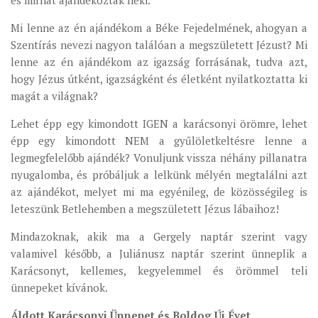
és mirhát ajándékoztak neki.
Mi lenne az én ajándékom a Béke Fejedelmének, ahogyan a
Szentírás nevezi nagyon találóan a megszületett Jézust? Mi
lenne az én ajándékom az igazság forrásának, tudva azt,
hogy Jézus útként, igazságként és életként nyilatkoztatta ki
magát a világnak?
Lehet épp egy kimondott IGEN a karácsonyi örömre, lehet
épp egy kimondott NEM a gyűlöletkeltésre lenne a
legmegfelelőbb ajándék? Vonuljunk vissza néhány pillanatra
nyugalomba, és próbáljuk a lelkünk mélyén megtalálni azt
az ajándékot, melyet mi ma egyénileg, de közösségileg is
leteszünk Betlehemben a megszületett Jézus lábaihoz!
Mindazoknak, akik ma a Gergely naptár szerint vagy
valamivel később, a Juliánusz naptár szerint ünneplik a
Karácsonyt, kellemes, kegyelemmel és örömmel teli
ünnepeket kívánok.
Áldott Karácsonyi Ünnepet és Boldog Új Évet