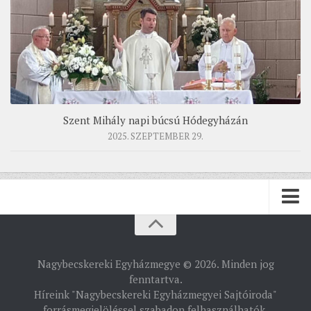
Szent Mihály napi búcsú Hódegyházán
2025. SZEPTEMBER 29.
PÜSPÖKSÉG
Nagybecskereki Egyházmegye © 2026. Minden jog
PÜSPÖK
fenntartva.
Híreink "Nagybecskereki Egyházmegyei Sajtóiroda"
TÖRTÉNELEM
forrásmegjelöléssel szabadon felhasználhatók.