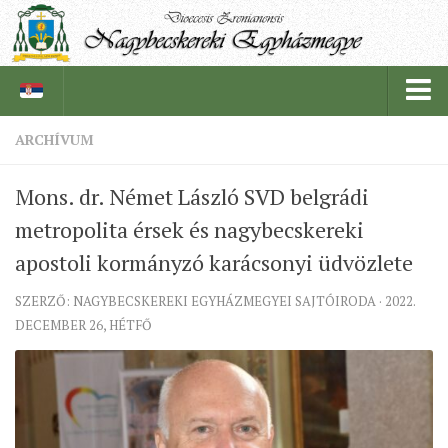
ARCHÍVUM
PÜSPÖKSÉG
Mons. dr. Német László SVD belgrádi
PÜSPÖK
metropolita érsek és nagybecskereki
TÖRTÉNELEM
apostoli kormányzó karácsonyi üdvözlete
EGYHÁZI INTÉZMÉNYEINK
SZERZŐ: NAGYBECSKEREKI EGYHÁZMEGYEI SAJTÓIRODA · 2022.
EGYHÁZMEGYEI LEVÉLTÁR
DECEMBER 26, HÉTFŐ
LELKIPÁSZTOROK
SZERZETESRENDEK
IN MEMORIAM
PLÉBÁNIÁK