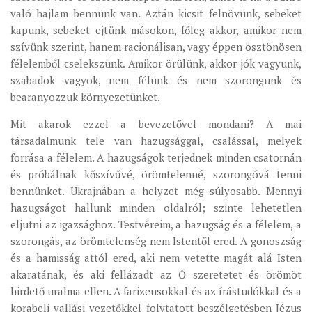
való hajlam bennünk van. Aztán kicsit felnövünk, sebeket
MUNKADOKUMENTUMOK
kapunk, sebeket ejtünk másokon, főleg akkor, amikor nem
ZSINATI HÍREK-ÚJSÁG
szívünk szerint, hanem racionálisan, vagy éppen ösztönösen
PASZTORÁLSZOCIOLÓGIAI FELMÉRÉS
félelemből cselekszünk. Amikor örülünk, akkor jók vagyunk,
szabadok vagyok, nem félünk és nem szorongunk és
KISKORÚAK VÉDELME
bearanyozzuk környezetünket.
„GYERMEKVÉDELMI” KIHÍVÁSOK KÁNONJOGI
Mit akarok ezzel a bevezetővel mondani? A mai
MEGKÖZELÍTÉSBEN
társadalmunk tele van hazugsággal, csalással, melyek
forrása a félelem. A hazugságok terjednek minden csatornán
és próbálnak kőszívűvé, örömtelenné, szorongóvá tenni
bennünket. Ukrajnában a helyzet még súlyosabb. Mennyi
hazugságot hallunk minden oldalról; szinte lehetetlen
eljutni az igazsághoz. Testvéreim, a hazugság és a félelem, a
szorongás, az örömtelenség nem Istentől ered. A gonoszság
és a hamisság attól ered, aki nem vetette magát alá Isten
akaratának, és aki fellázadt az Ő szeretetet és örömöt
hirdető uralma ellen. A farizeusokkal és az írástudókkal és a
korabeli vallási vezetőkkel folytatott beszélgetésben Jézus