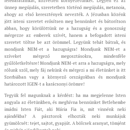
felebarátainkat, közvetlen környezetünket. Legyen ez az
ünnep megújulás, szeretetben történő megújulás, metanoia,
ahogy az első keresztények nevezték. A Jézusban közénk
jött isteni szeretet erősítsen meg bennünket és bátorítson
abban, hogy körülöttünk ne a hazugság és a gonoszság
mérgezze az emberek szívét, hanem a befogadott isteni
szeretet töltse be azt örömmel. Legyünk tehát bátrak, és
mondjunk NEM-et a hazugságra! Mondjunk NEM-et a
szíveket mérgező megosztásokra, mindenféle
gyűlöletkeltésre! Mondjunk NEM-et arra a hazugságra, mely
rólunk szól, mely fáj nekünk és mérgezi a mi életünket is itt
Szerbiában vagy a környező országokban és mondjunk
határozott IGEN-t a karácsonyi örömre!
Tegyük fel magunknak a kérdést: ha ma megjelenne Isten
angyala az életünkben, és meghívna bennünket Betlehembe
imádni Isten Fiát, aki Mária Fia is, mit vinnénk neki
ajándékba? A pásztorok elhozták neki munkájuk
gyümölcsét: tejet, sajtot, gyapjút. A bölcsek aranyat, tömjént