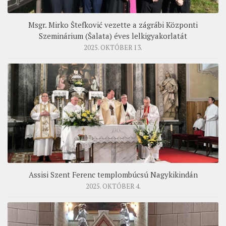
Msgr. Mirko Štefković vezette a zágrábi Központi
Szeminárium (Šalata) éves lelkigyakorlatát
2025. OKTÓBER 13.
Assisi Szent Ferenc templombúcsú Nagykikindán
2025. OKTÓBER 4.