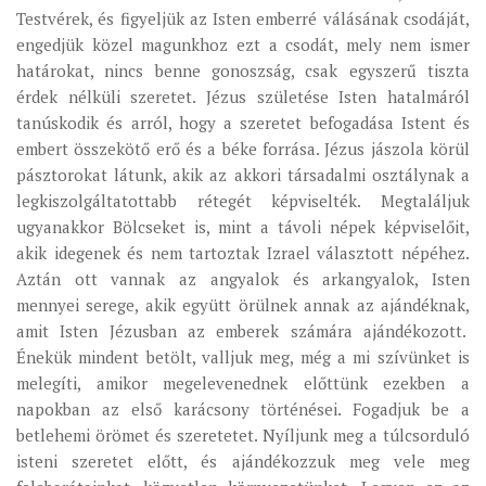
Testvérek, és figyeljük az Isten emberré válásának csodáját,
engedjük közel magunkhoz ezt a csodát, mely nem ismer
határokat, nincs benne gonoszság, csak egyszerű tiszta
érdek nélküli szeretet. Jézus születése Isten hatalmáról
tanúskodik és arról, hogy a szeretet befogadása Istent és
embert összekötő erő és a béke forrása. Jézus jászola körül
pásztorokat látunk, akik az akkori társadalmi osztálynak a
legkiszolgáltatottabb rétegét képviselték. Megtaláljuk
ugyanakkor Bölcseket is, mint a távoli népek képviselőit,
akik idegenek és nem tartoztak Izrael választott népéhez.
Aztán ott vannak az angyalok és arkangyalok, Isten
mennyei serege, akik együtt örülnek annak az ajándéknak,
amit Isten Jézusban az emberek számára ajándékozott.
Énekük mindent betölt, valljuk meg, még a mi szívünket is
melegíti, amikor megelevenednek előttünk ezekben a
napokban az első karácsony történései. Fogadjuk be a
betlehemi örömet és szeretetet. Nyíljunk meg a túlcsorduló
isteni szeretet előtt, és ajándékozzuk meg vele meg