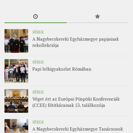
HÍREK
A Nagybecskereki Egyházmegye papjainak
rekollekciója
HÍREK
Papi lelkigyakorlat Rómában
HÍREK
Véget ért az Európai Püspöki Konferenciák
(CCEE) főtitkárainak 53. találkozója
HÍREK
A Nagybecskereki Egyházmegye Tanácsosok