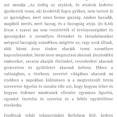
azt mondja „Az ördög az atyátok, és atyátok kedvére
igyekeztek tenni, aki kezdettől fogva gyilkos, nem tartott ki
az igazságban, mert nincs benne igazság. Amikor hazudik,
magából meríti, mert hazug, és a hazugság atyja. (Jn 8,44)
Jézus e szavai ma sem veszítették el érvényességüket és
igazságukat. A személyes életünket és társadalmunkat
mérgező hazugság szándékos, mögötte az, vagy azok állnak,
akik bármi áron tönkre akarják tenni személyes
kapcsolatainkat, bármi áron megosztani akarnak jószándékú
embereket, zavarni akarják életünket, veszekedést akarnak
gerjeszteni és gyűlöletet akarnak kelteni. Ebben a
valóságban, a törékeny szeretet világában akarunk mi
ezekben a napokban különösen is a megtestesült Isteni
szeretetre figyelni és tanulni tőle azt, hogy hogyan lehet és
hogyan érdemes mindennek ellenére egymásra figyelni,
egymást tisztelni és szeretni és a békés együttélésre
törekedni.
Fordítsuk tehát tekintetünket Betlehem felé, kedves