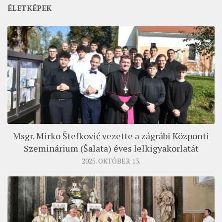
ÉLETKÉPEK
Msgr. Mirko Štefković vezette a zágrábi Központi
Szeminárium (Šalata) éves lelkigyakorlatát
2025. OKTÓBER 13.