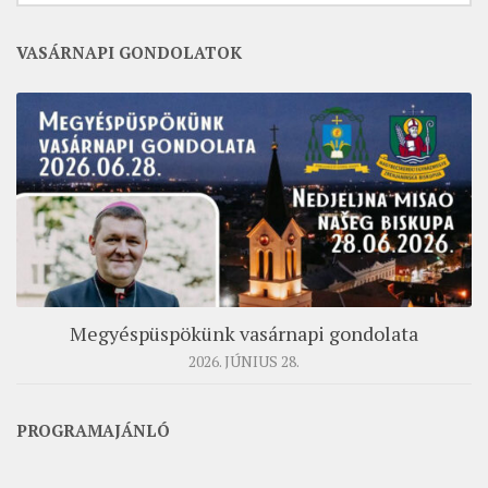
MUNKADOKUMENTUMOK
VASÁRNAPI GONDOLATOK
ZSINATI HÍREK-ÚJSÁG
PASZTORÁLSZOCIOLÓGIAI FELMÉRÉS
KISKORÚAK VÉDELME
„GYERMEKVÉDELMI” KIHÍVÁSOK KÁNONJOGI
MEGKÖZELÍTÉSBEN
Megyéspüspökünk vasárnapi gondolata
2026. JÚNIUS 28.
PROGRAMAJÁNLÓ