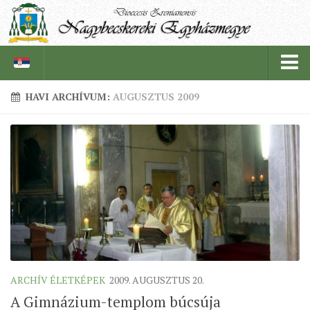
HAVI ARCHÍVUM:
AUGUSZTUS 2009
PÜSPÖKSÉG
PÜSPÖK
TÖRTÉNELEM
EGYHÁZI INTÉZMÉNYEINK
EGYHÁZMEGYEI LEVÉLTÁR
LELKIPÁSZTOROK
SZERZETESRENDEK
ARCHÍV ÉLETKÉPEK
2009. AUGUSZTUS 20.
IN MEMORIAM
A Gimnázium-templom búcsúja
PLÉBÁNIÁK