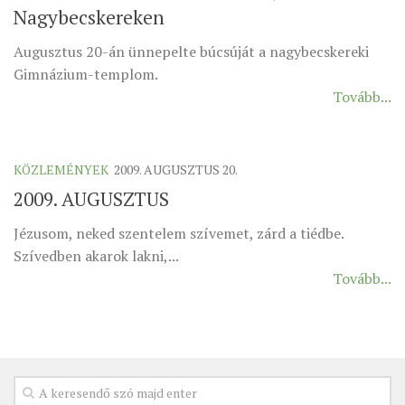
Nagybecskereken
ÉSZAKI ESPERESSÉG
Augusztus 20-án ünnepelte búcsúját a nagybecskereki
KÖZPONTI ESPERESSÉG
Gimnázium-templom.
DÉLI ESPERESSÉG
Tovább...
ARCHÍVUM
ARCHÍV ÉLETKÉPEK
KÖZLEMÉNYEK
2009. AUGUSZTUS 20.
SZINÓDUS
2009. AUGUSZTUS
ORGANIGRAMMA
Jézusom, neked szentelem szívemet, zárd a tiédbe.
PÜSPÖKI DEKRÉTUM
Szívedben akarok lakni,...
ZSINATI IMA
Tovább...
ZSINAT MOTTÓJA, LOGÓJA
ZSINATI IRODA
KOORDINÁLÓ BIZOTTSÁG
ZSINATI TAGOK