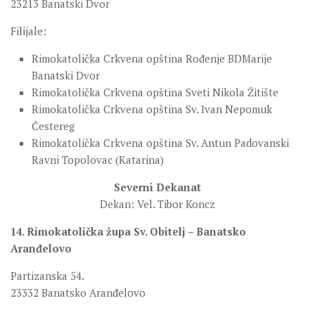
23213 Banatski Dvor
Filijale:
Rimokatolička Crkvena opština Rođenje BDMarije
Banatski Dvor
Rimokatolička Crkvena opština Sveti Nikola Žitište
Rimokatolička Crkvena opština Sv. Ivan Nepomuk
Čestereg
Rimokatolička Crkvena opština Sv. Antun Padovanski
Ravni Topolovac (Katarina)
Severni Dekanat
Dekan: Vel. Tibor Koncz
14. Rimokatolička župa Sv. Obitelj – Banatsko
Aranđelovo
Partizanska 54.
23332 Banatsko Aranđelovo