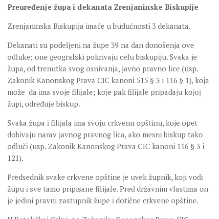
Preuređenje župa i dekanata Zrenjaninske Biskupije
Zrenjaninska Biskupija imaće u budućnosti 3 dekanata.
Dekanati su podeljeni na župe 39 na dan donošenja ove
odluke; one geografski pokrivaju celu biskupiju. Svaka je
župa, od trenutka svog osnivanja, javno pravno lice (usp.
Zakonik Kanonskog Prava CIC kanoni 515 § 3 i 116 § 1), koja
može da ima svoje filijale; koje pak filijale pripadaju kojoj
župi, određuje biskup.
Svaka župa i filijala ima svoju crkvenu opštinu, koje opet
dobivaju narav javnog pravnog lica, ako mesni biskup tako
odluči (usp. Zakonik Kanonskog Prava CIC kanoni 116 § 3 i
121).
Predsednik svake crkvene opštine je uvek župnik, koji vodi
župu i sve tamo pripisane filijale. Pred državnim vlastima on
je jedini pravni zastupnik župe i dotične crkvene opštine.