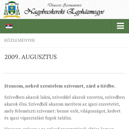
KÖZLEMÉNYEK
PÜSPÖKSÉG
2009. AUGUSZTUS
PÜSPÖK
TÖRTÉNELEM
EGYHÁZI INTÉZMÉNYEINK
Jézusom, neked szentelem szívemet, zárd a tiédbe.
EGYHÁZMEGYEI LEVÉLTÁR
Szívedben akarok lakni, szíveddel akarok szeretni, szívedben
LELKIPÁSZTOROK
akarok élni. Szívedből akarom meríteni az igazi szeretetet,
SZERZETESRENDEK
mely felemészti szívemet: benne erőt, világosságot, kedvet
és igazi vigasztalást fogok találni.
IN MEMORIAM
PLÉBÁNIÁK