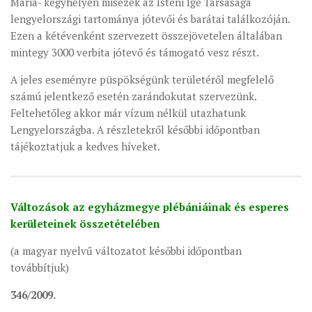
Mária- kegyhelyen misézek az Isteni Ige Társasága
lengyelországi tartománya jótevői és barátai találkozóján.
Ezen a kétévenként szervezett összejövetelen általában
mintegy 3000 verbita jótevő és támogató vesz részt.
A jeles eseményre püspökségünk területéről megfelelő
számú jelentkező esetén zarándokutat szervezünk.
Feltehetőleg akkor már vízum nélkül utazhatunk
Lengyelországba. A részletekről későbbi időpontban
tájékoztatjuk a kedves híveket.
Változások az egyházmegye plébániáinak és esperes
kerületeinek összetételében
(a magyar nyelvű változatot későbbi időpontban
továbbítjuk)
346/2009.