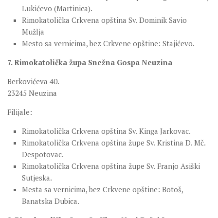
Lukićevo (Martinica).
Rimokatolička Crkvena opština Sv. Dominik Savio
Mužlja
Mesto sa vernicima, bez Crkvene opštine: Stajićevo.
7. Rimokatolička župa Snežna Gospa Neuzina
Berkovićeva 40.
23245 Neuzina
Filijale:
Rimokatolička Crkvena opština Sv. Kinga Jarkovac.
Rimokatolička Crkvena opština župe Sv. Kristina D. Mč.
Despotovac.
Rimokatolička Crkvena opština župe Sv. Franjo Asiški
Sutjeska.
Mesta sa vernicima, bez Crkvene opštine: Botoš,
Banatska Dubica.