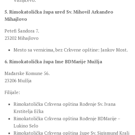
Višnjićevo.
5. Rimokatolička župa ured Sv. Mihovil Arkanđeo
Mihajlovo
Petefi Šandora 7.
23202 Mihajlovo
Mesto sa vernicima, bez Crkvene opštine: Jankov Most.
6. Rimokatolička župa Ime BDMarije Mužlja
Mađarske Komune 56.
23206 Mužlja
Filijale:
Rimokatolička Crkvena opština Rođenje Sv. Ivana
Krstitelja Ečka
Rimokatolička Crkvena opština Rođenje BDMarije –
Lukino Selo
Rimokatolička Crkvena opština župe Sv. Sigismund Kralj