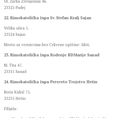
Ul. Žarka Zrenjanina 46.
23325 Padej
22. Rimokatolička župa Sv. Stefan Kralj Sajan
Velika ulica 1.
23324 Sajan
Mesto sa vernivcima bez Crkvene opštine: Iđoš.
23. Rimokatolička župa Rođenje BDMarije Sanad
M. Tita 47.
23331 Sanad
24. Rimokatolička župa Presveto Trojstvo Hetin
Boris Kidrič 75.
23235 Hetin
Filijala: