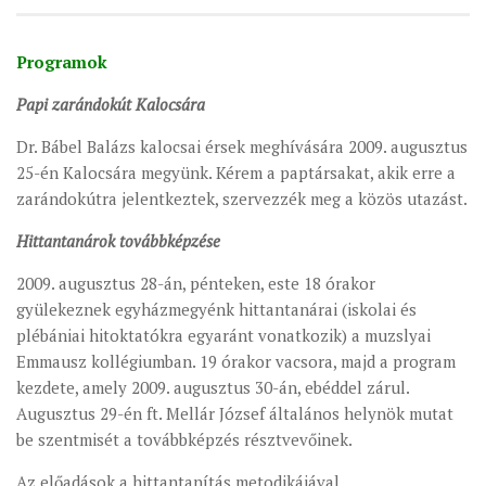
Programok
Papi zarándokút Kalocsára
Dr. Bábel Balázs kalocsai érsek meghívására 2009. augusztus
25-én Kalocsára megyünk. Kérem a paptársakat, akik erre a
zarándokútra jelentkeztek, szervezzék meg a közös utazást.
Hittantanárok továbbképzése
2009. augusztus 28-án, pénteken, este 18 órakor
gyülekeznek egyházmegyénk hittantanárai (iskolai és
plébániai hitoktatókra egyaránt vonatkozik) a muzslyai
Emmausz kollégiumban. 19 órakor vacsora, majd a program
kezdete, amely 2009. augusztus 30-án, ebéddel zárul.
Augusztus 29-én ft. Mellár József általános helynök mutat
be szentmisét a továbbképzés résztvevőinek.
Az előadások a hittantanítás metodikájával,