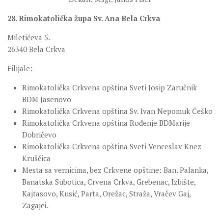
28. Rimokatolička župa Sv. Ana Bela Crkva
Miletićeva 5.
26340 Bela Crkva
Filijale:
Rimokatolička Crkvena opština Sveti Josip Zaručnik
BDM Jasenovo
Rimokatolička Crkvena opština Sv. Ivan Nepomuk Češko
Rimokatolička Crkvena opština Rođenje BDMarije
Dobričevo
Rimokatolička Crkvena opština Sveti Venceslav Knez
Kruščica
Mesta sa vernicima, bez Crkvene opštine: Ban. Palanka,
Banatska Subotica, Crvena Crkva, Grebenac, Izbište,
Kajtasovo, Kusić, Parta, Orežac, Straža, Vračev Gaj,
Zagajci.