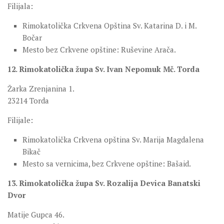
Filijala:
Rimokatolička Crkvena Opština Sv. Katarina D. i M.
Bočar
Mesto bez Crkvene opštine: Ruševine Arača.
12. Rimokatolička župa Sv. Ivan Nepomuk Mč. Torda
Žarka Zrenjanina 1.
23214 Torda
Filijale:
Rimokatolička Crkvena opština Sv. Marija Magdalena
Bikač
Mesto sa vernicima, bez Crkvene opštine: Bašaid.
13. Rimokatolička župa Sv. Rozalija Devica Banatski
Dvor
Matije Gupca 46.