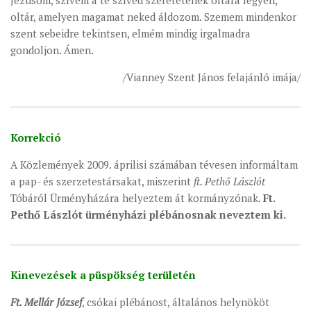
Jézusom, szívem a te szíved szeretetének oltára legyen,
oltár, amelyen magamat neked áldozom. Szemem mindenkor
ÉSZAKI ESPERESSÉG
szent sebeidre tekintsen, elmém mindig irgalmadra
KÖZPONTI ESPERESSÉG
gondoljon. Ámen.
DÉLI ESPERESSÉG
/Vianney Szent János felajánló imája/
ARCHÍVUM
ARCHÍV ÉLETKÉPEK
Korrekció
SZINÓDUS
A Közlemények 2009. áprilisi számában tévesen informáltam
ORGANIGRAMMA
a pap- és szerzetestársakat, miszerint
ft. Pethő Lászlót
PÜSPÖKI DEKRÉTUM
Tóbáról Ürményházára helyeztem át kormányzónak.
Ft.
ZSINATI IMA
Pethő Lászlót ürményházi plébánosnak neveztem ki.
ZSINAT MOTTÓJA, LOGÓJA
ZSINATI IRODA
Kinevezések a püspökség területén
KOORDINÁLÓ BIZOTTSÁG
Ft. Mellár József
, csókai plébánost, általános helynököt
ZSINATI TAGOK