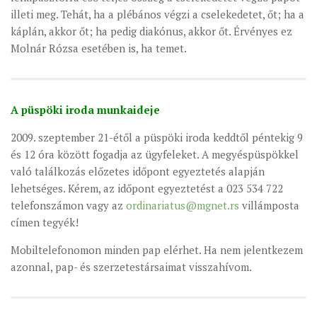
illeti meg. Tehát, ha a plébános végzi a cselekedetet, őt; ha a
káplán, akkor őt; ha pedig diakónus, akkor őt. Érvényes ez
Molnár Rózsa esetében is, ha temet.
A püspöki iroda munkaideje
2009. szeptember 21-étől a püspöki iroda keddtől péntekig 9
és 12 óra között fogadja az ügyfeleket. A megyéspüspökkel
való találkozás előzetes időpont egyeztetés alapján
lehetséges. Kérem, az időpont egyeztetést a 023 534 722
telefonszámon vagy az
ordinariatus@mgnet.rs
villámposta
címen tegyék!
Mobiltelefonomon minden pap elérhet. Ha nem jelentkezem
azonnal, pap- és szerzetestársaimat visszahívom.