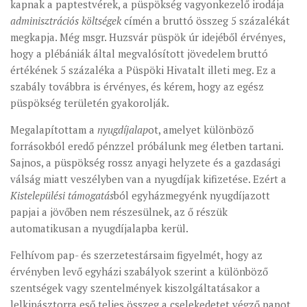
kapnak a paptestvérek, a püspökség vagyonkezelő irodája
adminisztrációs költségek
címén a bruttó összeg 5 százalékát
megkapja. Még msgr. Huzsvár püspök úr idejéből érvényes,
hogy a plébániák által megvalósított jövedelem bruttó
értékének 5 százaléka a Püspöki Hivatalt illeti meg. Ez a
szabály továbbra is érvényes, és kérem, hogy az egész
püspökség területén gyakorolják.
Megalapítottam a
nyugdíjalap
ot, amelyet különböző
forrásokból eredő pénzzel próbálunk meg életben tartani.
Sajnos, a püspökség rossz anyagi helyzete és a gazdasági
válság miatt veszélyben van a nyugdíjak kifizetése. Ezért a
Kistelepülési támogatás
ból egyházmegyénk nyugdíjazott
papjai a jövőben nem részesülnek, az ő részük
automatikusan a nyugdíjalapba kerül.
Felhívom pap- és szerzetestársaim figyelmét, hogy az
érvényben levő egyházi szabályok szerint a különböző
szentségek vagy szentelmények kiszolgáltatásakor a
lelkipásztorra eső teljes összeg a cselekedetet végző papot