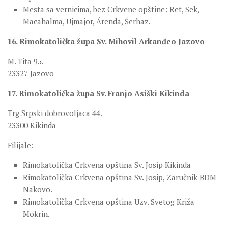
Mesta sa vernicima, bez Crkvene opštine: Ret, Sek,
Macahalma, Ujmajor, Árenda, Šerhaz.
16. Rimokatolička župa Sv. Mihovil Arkanđeo Jazovo
M. Tita 95.
23327 Jazovo
17. Rimokatolička župa Sv. Franjo Asiški Kikinda
Trg Srpski dobrovoljaca 44.
23300 Kikinda
Filijale:
Rimokatolička Crkvena opština Sv. Josip Kikinda
Rimokatolička Crkvena opština Sv. Josip, Zaručnik BDM
Nakovo.
Rimokatolička Crkvena opština Uzv. Svetog Križa
Mokrin.