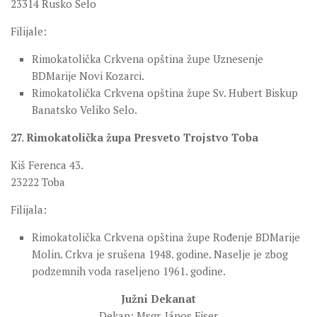
23314 Rusko Selo
Filijale:
Rimokatolička Crkvena opština župe Uznesenje
BDMarije Novi Kozarci.
Rimokatolička Crkvena opština župe Sv. Hubert Biskup
Banatsko Veliko Selo.
27. Rimokatolička župa Presveto Trojstvo Toba
Kiš Ferenca 43.
23222 Toba
Filijala:
Rimokatolička Crkvena opština župe Rođenje BDMarije
Molin. Crkva je srušena 1948. godine. Naselje je zbog
podzemnih voda raseljeno 1961. godine.
Južni Dekanat
Dekan: Msgr. János Fiser