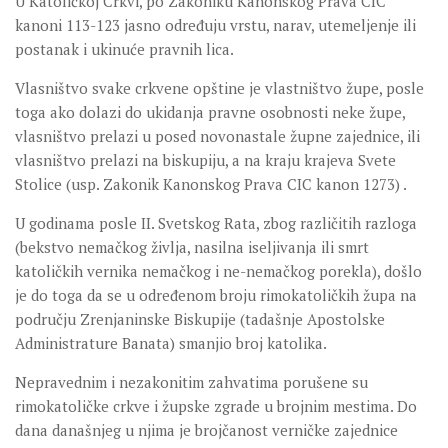
U Katoličkoj Crkvi, po Zakoniku Kanonskog Prava CIC
kanoni 113-123 jasno određuju vrstu, narav, utemeljenje ili
postanak i ukinuće pravnih lica.
Vlasništvo svake crkvene opštine je vlastništvo župe, posle
toga ako dolazi do ukidanja pravne osobnosti neke župe,
vlasništvo prelazi u posed novonastale župne zajednice, ili
vlasništvo prelazi na biskupiju, a na kraju krajeva Svete
Stolice (usp. Zakonik Kanonskog Prava CIC kanon 1273) .
U godinama posle II. Svetskog Rata, zbog različitih razloga
(bekstvo nemačkog življa, nasilna iseljivanja ili smrt
katoličkih vernika nemačkog i ne-nemačkog porekla), došlo
je do toga da se u određenom broju rimokatoličkih župa na
području Zrenjaninske Biskupije (tadašnje Apostolske
Administrature Banata) smanjio broj katolika.
Nepravednim i nezakonitim zahvatima porušene su
rimokatoličke crkve i župske zgrade u brojnim mestima. Do
dana današnjeg u njima je brojčanost verničke zajednice