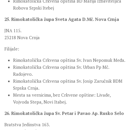
Rimokatolička Crkvena opština BD Marija Izbaviteljica
Robova Srpski Itebej
25. Rimokatolička župa Sveta Agata D.Mč. Nova Crnja
JNA 115.
23218 Nova Crnja
Filijale:
Rimokatolička Crkvena opština Sv. Ivan Nepomuk Međa.
Rimokatolička Crkvena opština Sv. Urban Pp Mč.
Radojevo.
Rimokatolička Crkvena opština Sv. Josip Zaručnik BDM
Srpska Crnja.
Mesta sa vernicima, bez Crkvene opštine: Livade,
Vojvoda Stepa, Novi Itabej.
26. Rimokatolička župa Sv. Petar i Pavao Ap. Rusko Selo
Bratstva Jedinstva 163.