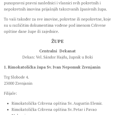
punopravni pravni naslednici i vlasnici svih pokretnih i
nepokretnih imovina prijašnjih takozvanih žpasivnih župa.
To vaši također za sve imovine, pokretne ili nepokretne, koje
su u različitim dokumentima vođene pod imenom Crkvene
opštine dane župe ili zajednice.
ŽUPE
Centralni Dekanat
Dekan: Vel. Sándor Hajdu, župnik u Boki
1. Rimokatolička župa Sv. Ivan Nepomuk Zrenjanin
Trg Slobode 4.
23000 Zrenjanin
Filijale:
Rimokatolička Crkvena opština Sv. Augustin Elemir.
Rimokatolička Crkvena opština Sv. Petar i Pavao