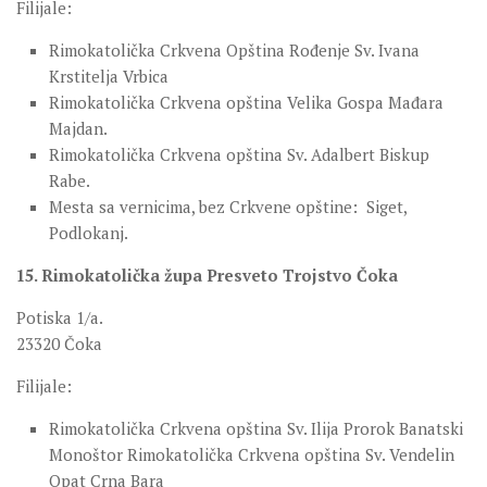
Filijale:
Rimokatolička Crkvena Opština Rođenje Sv. Ivana
Krstitelja Vrbica
Rimokatolička Crkvena opština Velika Gospa Mađara
Majdan.
Rimokatolička Crkvena opština Sv. Adalbert Biskup
Rabe.
Mesta sa vernicima, bez Crkvene opštine: Siget,
Podlokanj.
15. Rimokatolička župa Presveto Trojstvo Čoka
Potiska 1/a.
23320 Čoka
Filijale:
Rimokatolička Crkvena opština Sv. Ilija Prorok Banatski
Monoštor Rimokatolička Crkvena opština Sv. Vendelin
Opat Crna Bara