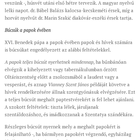
veszünk -, húsvét utáni első hétre tervezik. A magyar nyelvű
lelki napot. dr. Bábel Balázs kalocsa-kecskeméti érsek, míg a
horvát nyelvűt dr. Marin Srakić diakóvár-eszéki érsek tartja.
Búcsúk a papok évében
XVI. Benedek pápa a papok évében papok és hívek számára
is búcsúkat engedélyezett az alábbi feltételekkel.
A papok teljes búcsút nyerhetnek mindennap
, ha bűnbánóan
elvégzik a kihelyezett vagy tabernákulumban őrzött
Oltáriszentség előtt a zsolozsmából a laudest vagy a
vesperást, és aznap
Vianney Szent János
példáját követve a
hívek rendelkezésére állnak szentgyónásuk elvégzésére. Ezt
a teljes búcsút meghalt paptestvérekért is fel lehet ajánlani.
A szokott feltételek: tiszta lélek, járuljanak
szentáldozáshoz, és imádkozzanak a Szentatya szándékára.
Részleges búcsút nyernek mely a meghalt papokért is
felajánlható -, ha bármilyen papokért végzendő, egyházilag