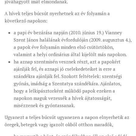
jóváhagyott imát elmondanak.
A hívek teljes búcsút nyerhetnek az év folyamán a
következő napokon:
a papi év bezárása napján (2010. június 19.) Vianney
Szent János halálának évfordulóján (2009. augusztus 4.),
a papok éve folyamán minden első csütörtökön,
valamint a helyi ordinárius által kijelölt más napokon.
ha aznap szentmisén vesznek részt, azt a papokért
ajánlják fel, és aznapi jó cselekedeteiket is erre a
szándékra ajánlják fel. Szokott feltételek: szentségi
gyónás, imádság a Szentatya szándékára. Ajánlatos,
hogy a lelkipásztorként működő papok ezeken a
napokon maguk vezessék a hívek ájtatosságát,
misézzenek és gyóntassanak.
Ugyanezt a teljes búcsút ugyanezen a napon elnyerhetik az
öregek, betegek vagy igazolt okból otthon maradók,