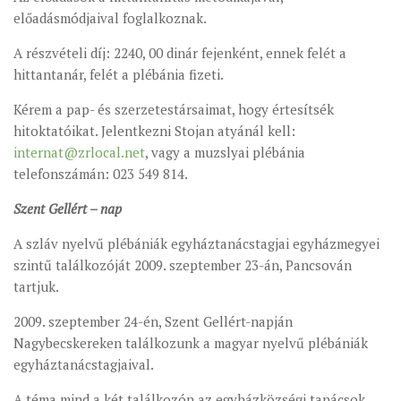
előadásmódjaival foglalkoznak.
A részvételi díj: 2240, 00 dinár fejenként, ennek felét a
hittantanár, felét a plébánia fizeti.
Kérem a pap- és szerzetestársaimat, hogy értesítsék
hitoktatóikat. Jelentkezni Stojan atyánál kell:
internat@zrlocal.net
, vagy a muzslyai plébánia
telefonszámán: 023 549 814.
Szent Gellért – nap
A szláv nyelvű plébániák egyháztanácstagjai egyházmegyei
szintű találkozóját 2009. szeptember 23-án, Pancsován
tartjuk.
2009. szeptember 24-én, Szent Gellért-napján
Nagybecskereken találkozunk a magyar nyelvű plébániák
egyháztanácstagjaival.
A téma mind a két találkozón az egyházközségi tanácsok