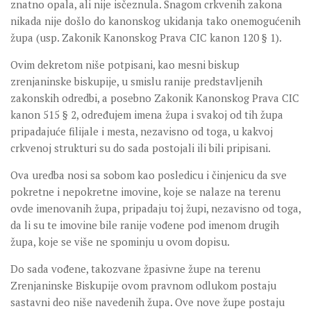
znatno opala, ali nije isčeznula. Snagom crkvenih zakona
nikada nije došlo do kanonskog ukidanja tako onemogućenih
župa (usp. Zakonik Kanonskog Prava CIC kanon 120 § 1).
Ovim dekretom niše potpisani, kao mesni biskup
zrenjaninske biskupije, u smislu ranije predstavljenih
zakonskih odredbi, a posebno Zakonik Kanonskog Prava CIC
kanon 515 § 2, određujem imena župa i svakoj od tih župa
pripadajuće filijale i mesta, nezavisno od toga, u kakvoj
crkvenoj strukturi su do sada postojali ili bili pripisani.
Ova uredba nosi sa sobom kao posledicu i činjenicu da sve
pokretne i nepokretne imovine, koje se nalaze na terenu
ovde imenovanih župa, pripadaju toj župi, nezavisno od toga,
da li su te imovine bile ranije vođene pod imenom drugih
župa, koje se više ne spominju u ovom dopisu.
Do sada vođene, takozvane žpasivne župe na terenu
Zrenjaninske Biskupije ovom pravnom odlukom postaju
sastavni deo niše navedenih župa. Ove nove župe postaju