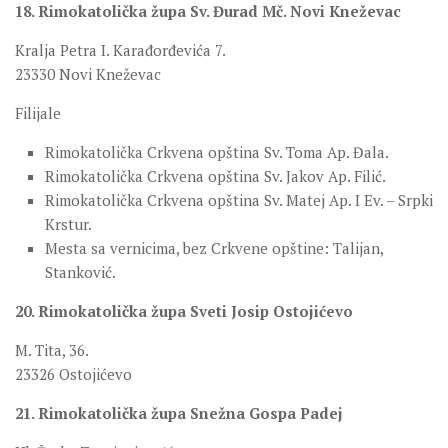
18. Rimokatolička župa Sv. Đurad Mč. Novi Kneževac
Kralja Petra I. Karađorđevića 7.
23330 Novi Kneževac
Filijale
Rimokatolička Crkvena opština Sv. Toma Ap. Đala.
Rimokatolička Crkvena opština Sv. Jakov Ap. Filić.
Rimokatolička Crkvena opština Sv. Matej Ap. I Ev. – Srpki
Krstur.
Mesta sa vernicima, bez Crkvene opštine: Talijan,
Stanković.
20. Rimokatolička župa Sveti Josip Ostojićevo
M. Tita, 36.
23326 Ostojićevo
21. Rimokatolička župa Snežna Gospa Padej