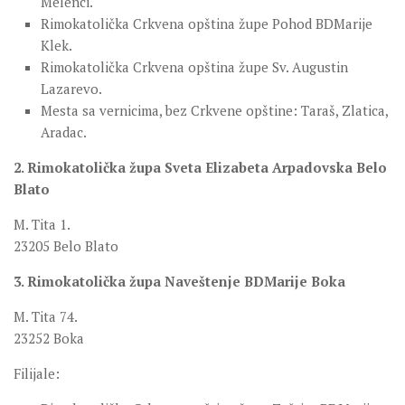
Melenci.
Rimokatolička Crkvena opština župe Pohod BDMarije
Klek.
Rimokatolička Crkvena opština župe Sv. Augustin
Lazarevo.
Mesta sa vernicima, bez Crkvene opštine: Taraš, Zlatica,
Aradac.
2. Rimokatolička župa Sveta Elizabeta Arpadovska Belo
Blato
M. Tita 1.
23205 Belo Blato
3. Rimokatolička župa Naveštenje BDMarije Boka
M. Tita 74.
23252 Boka
Filijale: