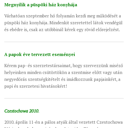
Megnyílik a püspöki ház konyhája
Várhatóan szeptember hó folyamán kezdi meg működését a
püspöki ház konyhája. Mindenkit szeretettel látok vendégül
és ebédre is, csak az utóbbinál kérek egy rövid előrejelzést.
A papok éve tervezett eseményei
Kérem pap- és szerzetestársaimat, hogy szervezzünk miséző
helyeinken minden csütörtökön a szentmise előtt vagy után
negyedórás szentségkitételt és imádkozzunk papjainkért, a
papi és szerzetesi hivatásokért!
Czestochowa 2010
.
2010. április 11-én a pálos atyák által vezetett Czestochowa