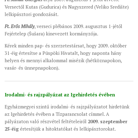
Versectől Kutas (Gudurica) és Nagyszered (Veliko Središte)
lelkipásztori gondozását.
Ft. Erős Mihály
, verseci plébános 2009. augusztus 1-jétől
Fejértelep (Šušara) kinevezett kormányzója.
Kérek minden pap- és szerzetestársat, hogy 2009. október
31-éig értesítse a Püspöki Hivatalt, hogy naponta hány
helyen és mennyi alkalommal misézik (hétköznapokon,
vasár- és ünnepnapokon).
Irodalmi- és rajzpályázat az Igehirdetés évében
Egyházmegyei szintű irodalmi- és rajzpályázatot hirdetünk
az Igehirdetés évében a Tízparancsolat címmel. A
pályázaton való részvétel feltételeiről
2009.
szeptember
25-éig
értesítjük a hitoktatókat és lelkipásztorokat.