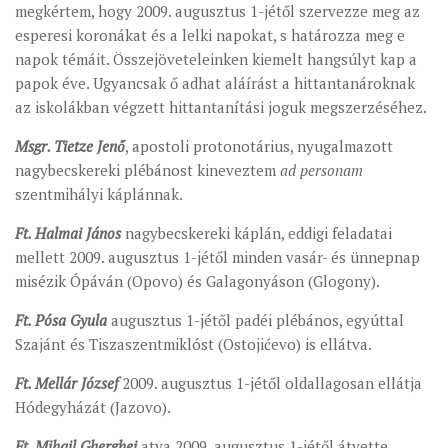
megkértem, hogy 2009. augusztus 1-jétől szervezze meg az
MUNKADOKUMENTUMOK
esperesi koronákat és a lelki napokat, s határozza meg e
ZSINATI HÍREK-ÚJSÁG
napok témáit. Összejöveteleinken kiemelt hangsúlyt kap a
papok éve. Ugyancsak ő adhat aláírást a hittantanároknak
PASZTORÁLSZOCIOLÓGIAI FELMÉRÉS
az iskolákban végzett hittantanítási joguk megszerzéséhez.
KISKORÚAK VÉDELME
Msgr. Tietze Jenő
, apostoli protonotárius, nyugalmazott
„GYERMEKVÉDELMI” KIHÍVÁSOK KÁNONJOGI
nagybecskereki plébánost kineveztem
ad personam
MEGKÖZELÍTÉSBEN
szentmihályi káplánnak.
Ft. Halmai János
nagybecskereki káplán, eddigi feladatai
mellett 2009. augusztus 1-jétől minden vasár- és ünnepnap
misézik Ópáván (Opovo) és Galagonyáson (Glogony).
Ft. Pósa Gyula
augusztus 1-jétől padéi plébános, egyúttal
Szajánt és Tiszaszentmiklóst (Ostojićevo) is ellátva.
Ft. Mellár József
2009. augusztus 1-jétől oldallagosan ellátja
Hódegyházát (Jazovo).
Ft. Mihail Gherghei
atya 2009. augusztus 1-jétől átvette