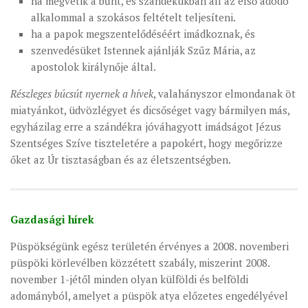
ha megvetik a bűnt, és szándékukban áll az első adódó
alkalommal a szokásos feltételt teljesíteni.
ha a papok megszentelődéséért imádkoznak, és
szenvedésüket Istennek ajánlják Szűz Mária, az
apostolok királynője által.
Részleges búcsút nyernek a hívek
, valahányszor elmondanak öt
miatyánkot, üdvözlégyet és dicsőséget vagy bármilyen más,
egyházilag erre a szándékra jóváhagyott imádságot Jézus
Szentséges Szíve tiszteletére a papokért, hogy megőrizze
őket az Úr tisztaságban és az életszentségben.
Gazdasági hírek
Püspökségünk egész területén érvényes a 2008. novemberi
püspöki körlevélben közzétett szabály, miszerint 2008.
november 1-jétől minden olyan külföldi és belföldi
adományból, amelyet a püspök atya előzetes engedélyével