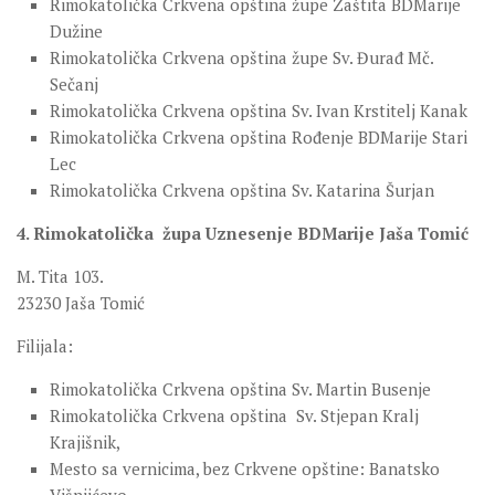
Rimokatolička Crkvena opština župe Zaštita BDMarije
Dužine
Rimokatolička Crkvena opština župe Sv. Đurađ Mč.
Sečanj
Rimokatolička Crkvena opština Sv. Ivan Krstitelj Kanak
Rimokatolička Crkvena opština Rođenje BDMarije Stari
Lec
Rimokatolička Crkvena opština Sv. Katarina Šurjan
4. Rimokatolička župa Uznesenje BDMarije Jaša Tomić
M. Tita 103.
23230 Jaša Tomić
Filijala:
Rimokatolička Crkvena opština Sv. Martin Busenje
Rimokatolička Crkvena opština Sv. Stjepan Kralj
Krajišnik,
Mesto sa vernicima, bez Crkvene opštine: Banatsko