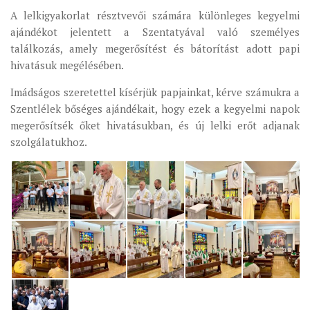
A lelkigyakorlat résztvevői számára különleges kegyelmi
MUNKADOKUMENTUMOK
ajándékot jelentett a Szentatyával való személyes
ZSINATI HÍREK-ÚJSÁG
találkozás, amely megerősítést és bátorítást adott papi
PASZTORÁLSZOCIOLÓGIAI FELMÉRÉS
hivatásuk megélésében.
KISKORÚAK VÉDELME
Imádságos szeretettel kísérjük papjainkat, kérve számukra a
Szentlélek bőséges ajándékait, hogy ezek a kegyelmi napok
„GYERMEKVÉDELMI” KIHÍVÁSOK KÁNONJOGI
MEGKÖZELÍTÉSBEN
megerősítsék őket hivatásukban, és új lelki erőt adjanak
szolgálatukhoz.