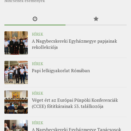
Nincsenek események
HÍREK
A Nagybecskereki Egyházmegye papjainak
rekollekciója
HÍREK
Papi lelkigyakorlat Rómában
HÍREK
Véget ért az Európai Püspöki Konferenciák
(CCEE) főtitkárainak 53. találkozója
HÍREK
A Nagybecskereki Egyházmegye Tanácsosok