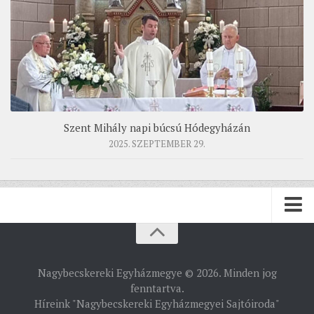
Szent Mihály napi búcsú Hódegyházán
2025. SZEPTEMBER 29.
PÜSPÖKSÉG
Nagybecskereki Egyházmegye © 2026. Minden jog
PÜSPÖK
fenntartva.
Híreink "Nagybecskereki Egyházmegyei Sajtóiroda"
TÖRTÉNELEM