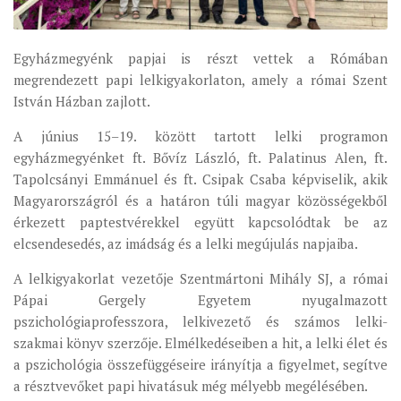
ÉSZAKI ESPERESSÉG
Egyházmegyénk papjai is részt vettek a Rómában
KÖZPONTI ESPERESSÉG
megrendezett papi lelkigyakorlaton, amely a római Szent
DÉLI ESPERESSÉG
István Házban zajlott.
ARCHÍVUM
A június 15–19. között tartott lelki programon
ARCHÍV ÉLETKÉPEK
egyházmegyénket ft. Bővíz László, ft. Palatinus Alen, ft.
Tapolcsányi Emmánuel és ft. Csipak Csaba képviselik, akik
SZINÓDUS
Magyarországról és a határon túli magyar közösségekből
ORGANIGRAMMA
érkezett paptestvérekkel együtt kapcsolódtak be az
elcsendesedés, az imádság és a lelki megújulás napjaiba.
PÜSPÖKI DEKRÉTUM
ZSINATI IMA
A lelkigyakorlat vezetője Szentmártoni Mihály SJ, a római
Pápai Gergely Egyetem nyugalmazott
ZSINAT MOTTÓJA, LOGÓJA
pszichológiaprofesszora, lelkivezető és számos lelki-
ZSINATI IRODA
szakmai könyv szerzője. Elmélkedéseiben a hit, a lelki élet és
KOORDINÁLÓ BIZOTTSÁG
a pszichológia összefüggéseire irányítja a figyelmet, segítve
a résztvevőket papi hivatásuk még mélyebb megélésében.
ZSINATI TAGOK