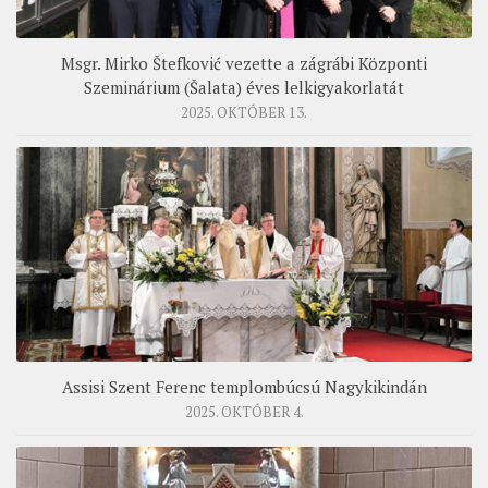
Msgr. Mirko Štefković vezette a zágrábi Központi
Szeminárium (Šalata) éves lelkigyakorlatát
2025. OKTÓBER 13.
Assisi Szent Ferenc templombúcsú Nagykikindán
2025. OKTÓBER 4.