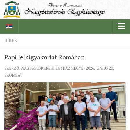
HÍREK
PÜSPÖKSÉG
Papi lelkigyakorlat Rómában
PÜSPÖK
SZERZŐ: NAGYBECSKEREKI EGYHÁZMEGYE · 2026. JÚNIUS 20,
TÖRTÉNELEM
SZOMBAT
EGYHÁZI INTÉZMÉNYEINK
EGYHÁZMEGYEI LEVÉLTÁR
LELKIPÁSZTOROK
SZERZETESRENDEK
IN MEMORIAM
PLÉBÁNIÁK