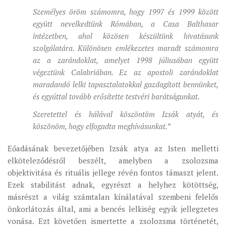
Személyes öröm számomra, hogy 1997 és 1999 között
együtt nevelkedtünk Rómában, a Casa Balthasar
intézetben, ahol közösen készültünk hivatásunk
szolgálatára. Különösen emlékezetes maradt számomra
az a zarándoklat, amelyet 1998 júliusában együtt
végeztünk Calabriában. Ez az apostoli zarándoklat
maradandó lelki tapasztalatokkal gazdagított bennünket,
és egyúttal tovább erősítette testvéri barátságunkat.
Szeretettel és hálával köszöntöm Izsák atyát, és
köszönöm, hogy elfogadta meghívásunkat.”
Eőadásának bevezetőjében Izsák atya az Isten melletti
elköteleződésről beszélt, amelyben a zsolozsma
objektivitása és rituális jellege révén fontos támaszt jelent.
Ezek stabilitást adnak, egyrészt a helyhez kötöttség,
másrészt a világ számtalan kínálatával szembeni felelős
önkorlátozás által, ami a bencés lelkiség egyik jellegzetes
vonása. Ezt követően ismertette a zsolozsma történetét,