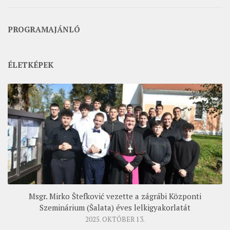
PROGRAMAJÁNLÓ
ÉLETKÉPEK
Msgr. Mirko Štefković vezette a zágrábi Központi
Szeminárium (Šalata) éves lelkigyakorlatát
2025. OKTÓBER 13.