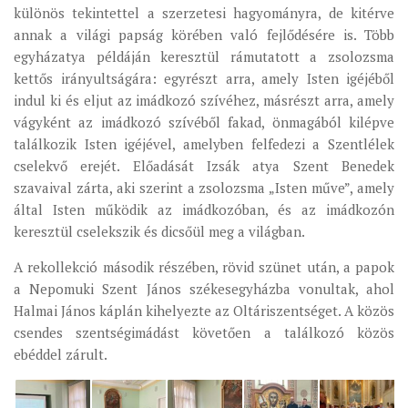
különös tekintettel a szerzetesi hagyományra, de kitérve
annak a világi papság körében való fejlődésére is. Több
egyházatya példáján keresztül rámutatott a zsolozsma
kettős irányultságára: egyrészt arra, amely Isten igéjéből
indul ki és eljut az imádkozó szívéhez, másrészt arra, amely
vágyként az imádkozó szívéből fakad, önmagából kilépve
találkozik Isten igéjével, amelyben felfedezi a Szentlélek
cselekvő erejét. Előadását Izsák atya Szent Benedek
szavaival zárta, aki szerint a zsolozsma „Isten műve”, amely
által Isten működik az imádkozóban, és az imádkozón
keresztül cselekszik és dicsőül meg a világban.
A rekollekció második részében, rövid szünet után, a papok
a Nepomuki Szent János székesegyházba vonultak, ahol
Halmai János káplán kihelyezte az Oltáriszentséget. A közös
csendes szentségimádást követően a találkozó közös
ebéddel zárult.