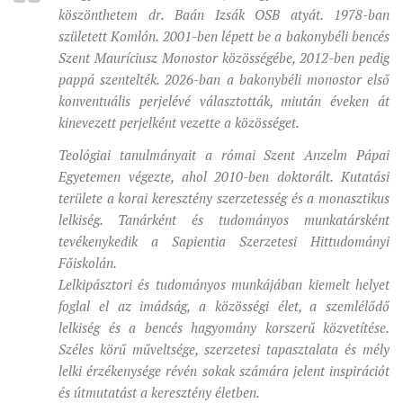
köszönthetem dr. Baán Izsák OSB atyát. 1978-ban
MUNKADOKUMENTUMOK
született Komlón. 2001-ben lépett be a bakonybéli bencés
ZSINATI HÍREK-ÚJSÁG
Szent Mauríciusz Monostor közösségébe, 2012-ben pedig
pappá szentelték. 2026-ban a bakonybéli monostor első
PASZTORÁLSZOCIOLÓGIAI FELMÉRÉS
konventuális perjelévé választották, miután éveken át
KISKORÚAK VÉDELME
kinevezett perjelként vezette a közösséget.
„GYERMEKVÉDELMI” KIHÍVÁSOK KÁNONJOGI
Teológiai tanulmányait a római Szent Anzelm Pápai
MEGKÖZELÍTÉSBEN
Egyetemen végezte, ahol 2010-ben doktorált. Kutatási
területe a korai keresztény szerzetesség és a monasztikus
lelkiség. Tanárként és tudományos munkatársként
tevékenykedik a Sapientia Szerzetesi Hittudományi
Főiskolán.
Lelkipásztori és tudományos munkájában kiemelt helyet
foglal el az imádság, a közösségi élet, a szemlélődő
lelkiség és a bencés hagyomány korszerű közvetítése.
Széles körű műveltsége, szerzetesi tapasztalata és mély
lelki érzékenysége révén sokak számára jelent inspirációt
és útmutatást a keresztény életben.