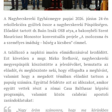
ÉSZAKI ESPERESSÉG
KÖZPONTI ESPERESSÉG
A Nagybecskereki Egyházmegye papjai 2026. június 24-én
rekollekcióra gyűltek össze a nagybecskereki Püspökségen.
DÉLI ESPERESSÉG
Előadást tartott dr. Baán Izsák OSB atya, a bakonybéli Szent
ARCHÍVUM
Mauríciusz Monostor konventuális perjele „A zsolozsma és
a személyes imádság – hűség a kicsiben” címmel.
ARCHÍV ÉLETKÉPEK
SZINÓDUS
A találkozó a napközi imaóra elimádkozásával kezdődött.
Ezt követően a msgr. Mirko Štefković, nagybecskereki
ORGANIGRAMMA
megyespüspök köszöntötte a jelenlévőket, bemutatta az
PÜSPÖKI DEKRÉTUM
előadót, és megköszönte neki, hogy elfogadta a meghívást,
valamint hogy a megadott témában előadást tartson a
ZSINATI IMA
papság számára. Egyúttal felidézte azt az időszakot, amikor
ZSINAT MOTTÓJA, LOGÓJA
együtt vettek részt a római Casa Balthasar képzési
ZSINATI IRODA
programján, valamint közös calabriai apostoli
zarándoklatukat:
KOORDINÁLÓ BIZOTTSÁG
ZSINATI TAGOK
„Nagy öröm számomra, hogy ma körünkben