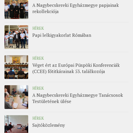
A Nagybecskereki Egyházmegye papjainak
rekollekciója
HÍREK
Papi lelkigyakorlat Rómában
HÍREK
Véget ért az Európai Püspöki Konferenciák
(CCEE) főtitkárainak 53. találkozója
HÍREK
A Nagybecskereki Egyházmegye Tanácsosok
Testületének ülése
HÍREK
Sajtóközlemény