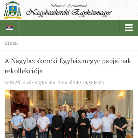
HÍREK
PÜSPÖKSÉG
A Nagybecskereki Egyházmegye papjainak
PÜSPÖK
rekollekciója
TÖRTÉNELEM
SZERZŐ: ILLÉS HAJNALKA · 2026. JÚNIUS 24, SZERDA
EGYHÁZI INTÉZMÉNYEINK
EGYHÁZMEGYEI LEVÉLTÁR
LELKIPÁSZTOROK
SZERZETESRENDEK
IN MEMORIAM
PLÉBÁNIÁK