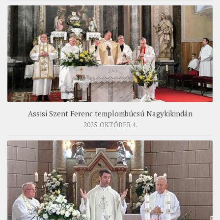
Assisi Szent Ferenc templombúcsú Nagykikindán
2025. OKTÓBER 4.