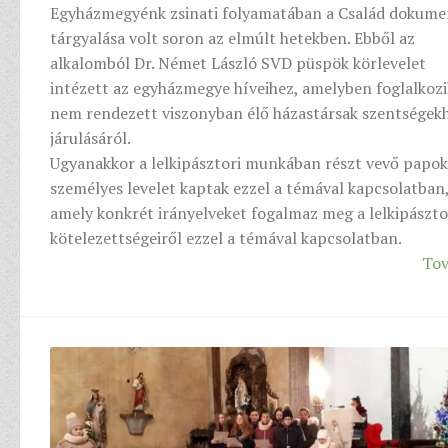
Egyházmegyénk zsinati folyamatában a Család dokum
tárgyalása volt soron az elmúlt hetekben. Ebből az
alkalomból Dr. Német László SVD püspök körlevelet
intézett az egyházmegye híveihez, amelyben foglalkozi
nem rendezett viszonyban élő házastársak szentségek
járulásáról.
Ugyanakkor a lelkipásztori munkában részt vevő papok
személyes levelet kaptak ezzel a témával kapcsolatban
amely konkrét irányelveket fogalmaz meg a lelkipászt
kötelezettségeiről ezzel a témával kapcsolatban.
Tov