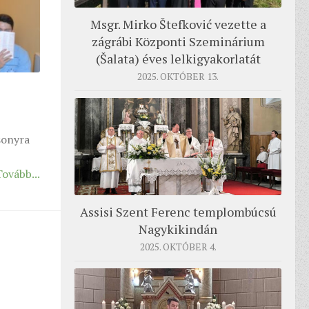
Msgr. Mirko Štefković vezette a
zágrábi Központi Szeminárium
(Šalata) éves lelkigyakorlatát
2025. OKTÓBER 13.
sonyra
Tovább...
Assisi Szent Ferenc templombúcsú
Nagykikindán
2025. OKTÓBER 4.