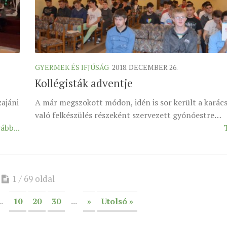
GYERMEK ÉS IFJÚSÁG
2018. DECEMBER 26.
Kollégisták adventje
zajáni
A már megszokott módon, idén is sor került a karác
való felkészülés részeként szervezett gyónóestre…
ább...
1 / 69 oldal
..
10
20
30
...
»
Utolsó »