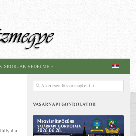
KISKORÚAK VÉDELME
VASÁRNAPI GONDOLATOK
állyal a