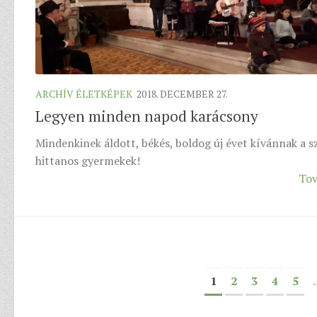
ARCHÍV ÉLETKÉPEK
2018. DECEMBER 27.
Legyen minden napod karácsony
Mindenkinek áldott, békés, boldog új évet kívánnak a s
hittanos gyermekek!
Tov
1
2
3
4
5
.