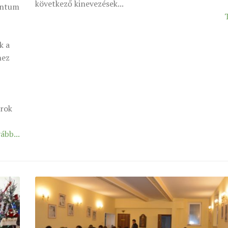
következő kinevezések...
entum
k a
hez
,
orok
ább...