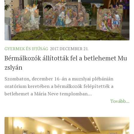
MUNKADOKUMENTUMOK
ZSINATI HÍREK-ÚJSÁG
PASZTORÁLSZOCIOLÓGIAI FELMÉRÉS
KISKORÚAK VÉDELME
„GYERMEKVÉDELMI” KIHÍVÁSOK KÁNONJOGI
GYERMEK ÉS IFJÚSÁG
2017. DECEMBER 21.
MEGKÖZELÍTÉSBEN
Bérmálkozók állították fel a betlehemet Mu
zslyán
Szombaton, december 16-án a muzslyai plébánián
oratórium keretében a bérmálkozók felépítették a
betlehemet a Mária Neve templomban…
Tovább...