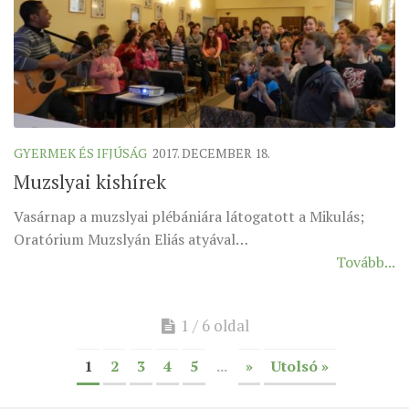
GYERMEK ÉS IFJÚSÁG
2017. DECEMBER 18.
Muzslyai kishírek
Vasárnap a muzslyai plébániára látogatott a Mikulás;
Oratórium Muzslyán Eliás atyával…
Tovább...
1 / 6 oldal
1
2
3
4
5
...
»
Utolsó »