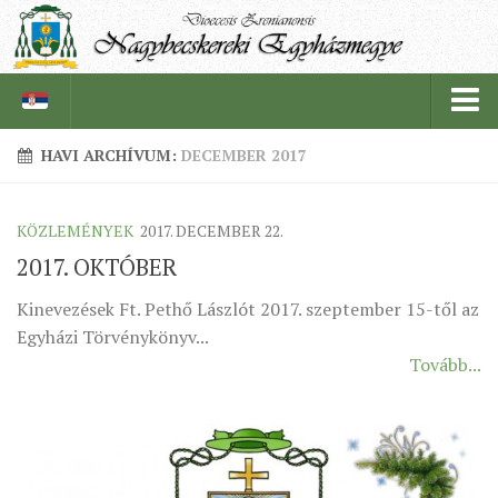
HAVI ARCHÍVUM:
DECEMBER 2017
PÜSPÖKSÉG
KÖZLEMÉNYEK
2017. DECEMBER 22.
PÜSPÖK
2017. OKTÓBER
TÖRTÉNELEM
EGYHÁZI INTÉZMÉNYEINK
Kinevezések Ft. Pethő Lászlót 2017. szeptember 15-től az
Egyházi Törvénykönyv...
EGYHÁZMEGYEI LEVÉLTÁR
Tovább...
LELKIPÁSZTOROK
SZERZETESRENDEK
IN MEMORIAM
PLÉBÁNIÁK