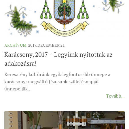
ÉSZAKI ESPERESSÉG
KÖZPONTI ESPERESSÉG
DÉLI ESPERESSÉG
ARCHÍVUM
ARCHÍVUM
2017. DECEMBER 21.
ARCHÍV ÉLETKÉPEK
Karácsony, 2017 – Legyünk nyitottak az
SZINÓDUS
adakozásra!
ORGANIGRAMMA
Keresztény kultúránk egyik legfontosabb ünnepe a
PÜSPÖKI DEKRÉTUM
karácsony: megváltó Jézusunk születésnapját
ZSINATI IMA
ünnepeljük…
Tovább...
ZSINAT MOTTÓJA, LOGÓJA
ZSINATI IRODA
KOORDINÁLÓ BIZOTTSÁG
ZSINATI TAGOK