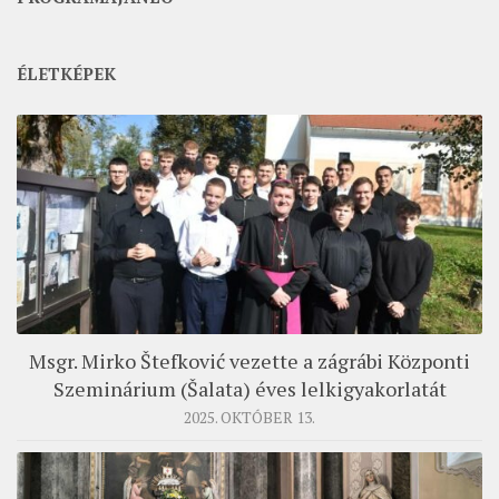
ÉLETKÉPEK
Msgr. Mirko Štefković vezette a zágrábi Központi
Szeminárium (Šalata) éves lelkigyakorlatát
2025. OKTÓBER 13.