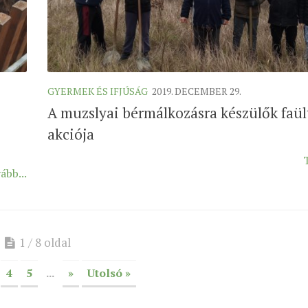
GYERMEK ÉS IFJÚSÁG
2019. DECEMBER 29.
A muzslyai bérmálkozásra készülők faül
akciója
ább...
1 / 8 oldal
4
5
...
»
Utolsó »