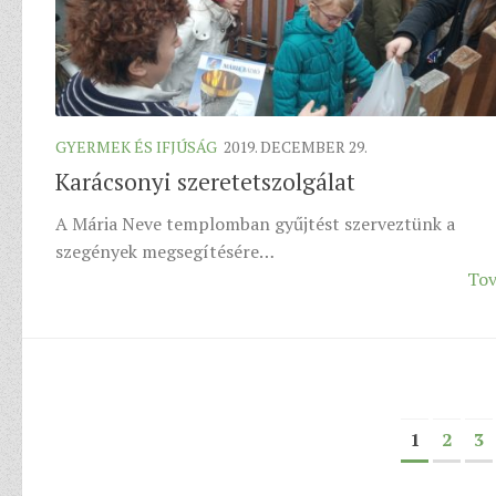
GYERMEK ÉS IFJÚSÁG
2019. DECEMBER 29.
Karácsonyi szeretetszolgálat
A Mária Neve templomban gyűjtést szerveztünk a
szegények megsegítésére…
Tov
1
2
3