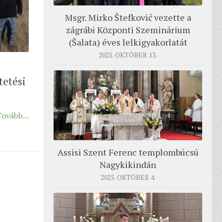
Msgr. Mirko Štefković vezette a
zágrábi Központi Szeminárium
(Šalata) éves lelkigyakorlatát
2025. OKTÓBER 13.
tetési
Tovább...
Assisi Szent Ferenc templombúcsú
Nagykikindán
2025. OKTÓBER 4.