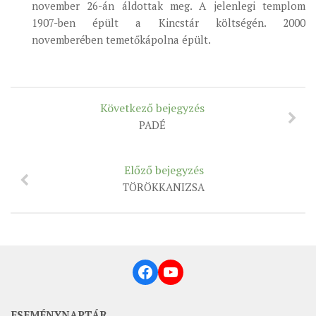
november 26-án áldottak meg. A jelenlegi templom
MUNKADOKUMENTUMOK
1907-ben épült a Kincstár költségén. 2000
ZSINATI HÍREK-ÚJSÁG
novemberében temetőkápolna épült.
PASZTORÁLSZOCIOLÓGIAI FELMÉRÉS
KISKORÚAK VÉDELME
Következő bejegyzés
„GYERMEKVÉDELMI” KIHÍVÁSOK KÁNONJOGI
PADÉ
MEGKÖZELÍTÉSBEN
Előző bejegyzés
TÖRÖKKANIZSA
Facebook
YouTube
ESEMÉNYNAPTÁR