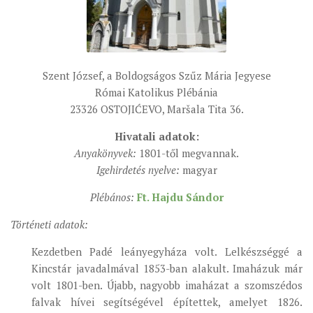
ÉSZAKI ESPERESSÉG
KÖZPONTI ESPERESSÉG
DÉLI ESPERESSÉG
Szent József, a Boldogságos Szűz Mária Jegyese
Római Katolikus Plébánia
ARCHÍVUM
23326 OSTOJIĆEVO, Maršala Tita 36.
ARCHÍV ÉLETKÉPEK
Hivatali adatok:
SZINÓDUS
Anyakönyvek:
1801-től megvannak.
ORGANIGRAMMA
Igehirdetés nyelve:
magyar
PÜSPÖKI DEKRÉTUM
Plébános:
Ft. Hajdu Sándor
ZSINATI IMA
Történeti adatok:
ZSINAT MOTTÓJA, LOGÓJA
Kezdetben Padé leányegyháza volt. Lelkészséggé a
ZSINATI IRODA
Kincstár javadalmával 1853-ban alakult. Imaházuk már
KOORDINÁLÓ BIZOTTSÁG
volt 1801-ben. Újabb, nagyobb imaházat a szomszédos
falvak hívei segítségével építettek, amelyet 1826.
ZSINATI TAGOK