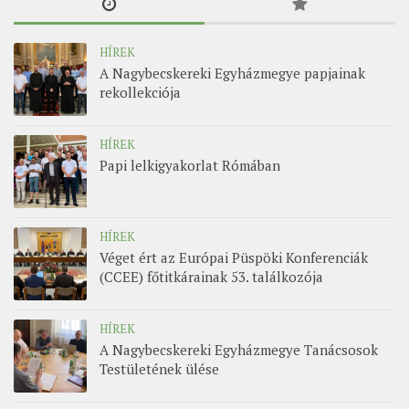
HÍREK
A Nagybecskereki Egyházmegye papjainak
rekollekciója
HÍREK
Papi lelkigyakorlat Rómában
HÍREK
Véget ért az Európai Püspöki Konferenciák
(CCEE) főtitkárainak 53. találkozója
HÍREK
A Nagybecskereki Egyházmegye Tanácsosok
Testületének ülése