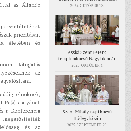
úttal az Állandó
2025. OKTÓBER 13.
új összetételének
szak prioritásait
ia életében és
Assisi Szent Ferenc
templombúcsú Nagykikindán
orum látogatás
2025. OKTÓBER 4.
nyezéseknek az
egvalósítani.
 eddigi elnöknek,
rt Pašćik atyának
és a Konferencia
Szent Mihály napi búcsú
Hódegyházán
megerősítették
2025. SZEPTEMBER 29.
lelősség és az