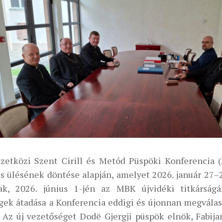
etközi Szent Cirill és Metód Püspöki Konferencia 
is ülésének döntése alapján, amelyet 2026. január 27
tak, 2026. június 1-jén az MBK újvidéki titkárság
égek átadása a Konferencia eddigi és újonnan megvála
. Az új vezetőséget Dodë Gjergji püspök elnök, Fabij