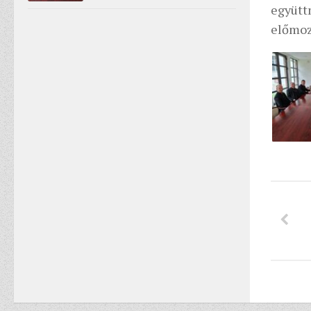
együtt
előmozd