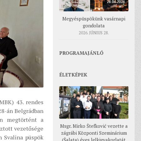
Megyéspüspökünk vasárnapi
gondolata
2026. JÚNIUS 28.
PROGRAMAJÁNLÓ
ÉLETKÉPEK
(MBK) 43. rendes
–28-án Belgrádban
án megtörtént a
Msgr. Mirko Štefković vezette a
sztott vezetősége
zágrábi Központi Szeminárium
an Svalina püspök
(Šalata) éves lelkigyakorlatát