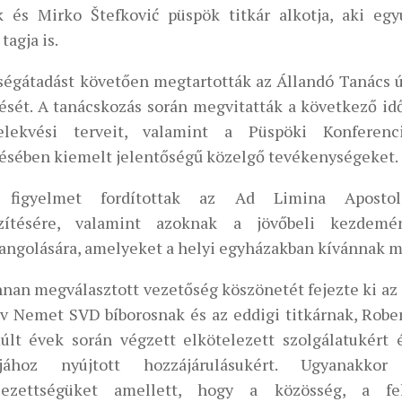
k és Mirko Štefković püspök titkár alkotja, aki egy
tagja is.
tségátadást követően megtartották az Állandó Tanács 
lését. A tanácskozás során megvitatták a következő idő
elekvési terveit, valamint a Püspöki Konferenc
sében kiemelt jelentőségű közelgő tevékenységeket.
 figyelmet fordítottak az Ad Limina Apostol
szítésére, valamint azoknak a jövőbeli kezdemé
angolására, amelyeket a helyi egyházakban kívánnak m
nnan megválasztott vezetőség köszönetét fejezte ki az
av Nemet SVD bíborosnak és az eddigi titkárnak, Robe
últ évek során végzett elkötelezett szolgálatukért 
jához nyújtott hozzájárulásukért. Ugyanakkor 
elezettségüket amellett, hogy a közösség, a fe