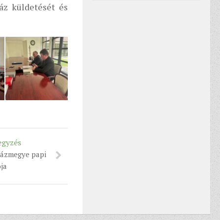
áz küldetését és
egyzés
házmegye papi
ja