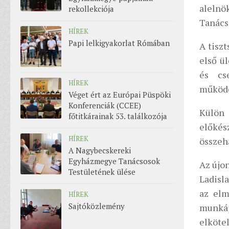
alelnö
rekollekciója
Tanács 
HÍREK
Papi lelkigyakorlat Rómában
A tisz
első ü
és cs
HÍREK
működé
Véget ért az Európai Püspöki
Konferenciák (CCEE)
Külön
főtitkárainak 53. találkozója
előké
HÍREK
összeh
A Nagybecskereki
Egyházmegye Tanácsosok
Az újo
Testületének ülése
Ladisl
az elm
HÍREK
Sajtóközlemény
munká
elköt