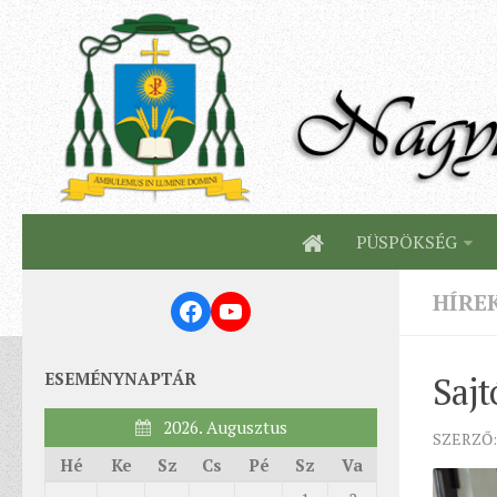
PÜSPÖKSÉG
HÍRE
Facebook
YouTube
ESEMÉNYNAPTÁR
Saj
2026. Augusztus
SZERZŐ:
Hé
Ke
Sz
Cs
Pé
Sz
Va