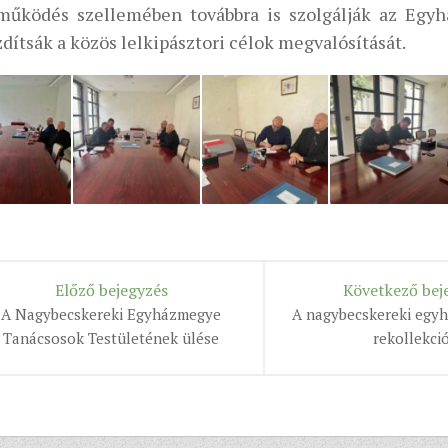
működés szellemében továbbra is szolgálják az Egyh
ítsák a közös lelkipásztori célok megvalósítását.
Előző bejegyzés
Következő bej
A Nagybecskereki Egyházmegye
A nagybecskereki egy
Tanácsosok Testületének ülése
rekollekció