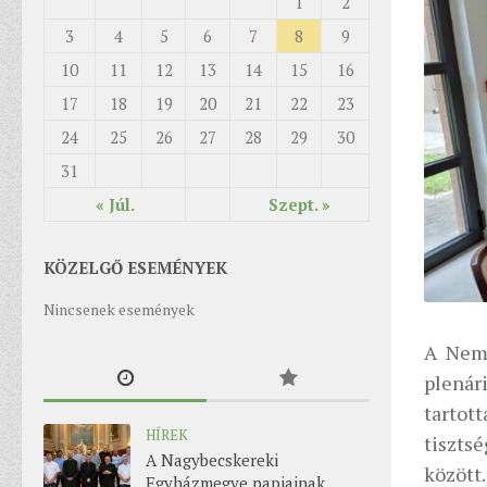
1
2
3
4
5
6
7
8
9
10
11
12
13
14
15
16
17
18
19
20
21
22
23
24
25
26
27
28
29
30
31
« Júl.
Szept. »
KÖZELGŐ ESEMÉNYEK
Nincsenek események
A Nemz
plenár
tartot
HÍREK
tiszts
A Nagybecskereki
között
Egyházmegye papjainak