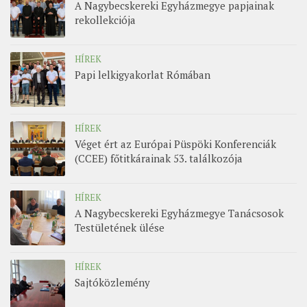
A Nagybecskereki Egyházmegye papjainak
rekollekciója
HÍREK
Papi lelkigyakorlat Rómában
HÍREK
Véget ért az Európai Püspöki Konferenciák
(CCEE) főtitkárainak 53. találkozója
HÍREK
A Nagybecskereki Egyházmegye Tanácsosok
Testületének ülése
HÍREK
Sajtóközlemény