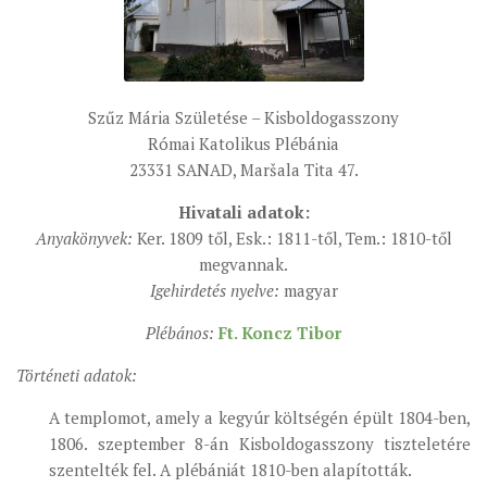
ÉSZAKI ESPERESSÉG
KÖZPONTI ESPERESSÉG
DÉLI ESPERESSÉG
Szűz Mária Születése – Kisboldogasszony
Római Katolikus Plébánia
ARCHÍVUM
23331 SANAD, Maršala Tita 47.
ARCHÍV ÉLETKÉPEK
Hivatali adatok:
SZINÓDUS
Anyakönyvek:
Ker. 1809 től, Esk.: 1811-től, Tem.: 1810-től
ORGANIGRAMMA
megvannak.
Igehirdetés nyelve:
magyar
PÜSPÖKI DEKRÉTUM
ZSINATI IMA
Plébános:
Ft. Koncz Tibor
ZSINAT MOTTÓJA, LOGÓJA
Történeti adatok:
ZSINATI IRODA
A templomot, amely a kegyúr költségén épült 1804-ben,
KOORDINÁLÓ BIZOTTSÁG
1806. szeptember 8-án Kisboldogasszony tiszteletére
szentelték fel. A plébániát 1810-ben alapították.
ZSINATI TAGOK