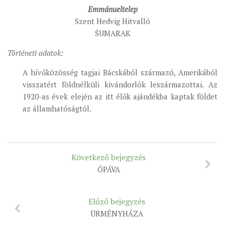
Emmánueltelep
Szent Hedvig Hitvalló
ŠUMARAK
Történeti adatok:
A hívőközösség tagjai Bácskából származó, Amerikából
visszatért földnélküli kivándorlók leszármazottai. Az
1920-as évek elején az itt élők ajándékba kaptak földet
az államhatóságtól.
Következő bejegyzés
ÓPÁVA
Előző bejegyzés
ÜRMÉNYHÁZA