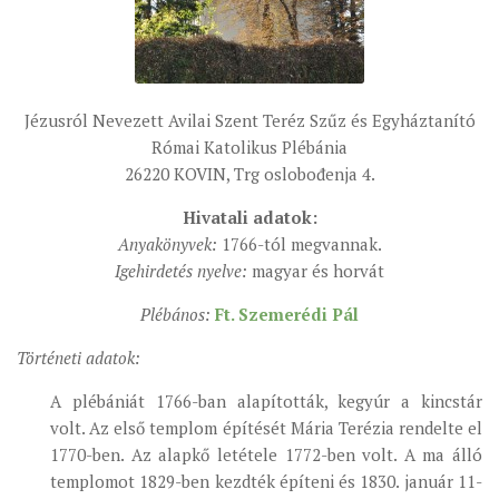
ÉSZAKI ESPERESSÉG
KÖZPONTI ESPERESSÉG
DÉLI ESPERESSÉG
Jézusról Nevezett Avilai Szent Teréz Szűz és Egyháztanító
Római Katolikus Plébánia
ARCHÍVUM
26220 KOVIN, Trg oslobođenja 4.
ARCHÍV ÉLETKÉPEK
Hivatali adatok:
SZINÓDUS
Anyakönyvek:
1766-tól megvannak.
ORGANIGRAMMA
Igehirdetés nyelve:
magyar és horvát
PÜSPÖKI DEKRÉTUM
Plébános:
Ft. Szemerédi Pál
ZSINATI IMA
Történeti adatok:
ZSINAT MOTTÓJA, LOGÓJA
A plébániát 1766-ban alapították, kegyúr a kincstár
ZSINATI IRODA
volt. Az első templom építését Mária Terézia rendelte el
KOORDINÁLÓ BIZOTTSÁG
1770-ben. Az alapkő letétele 1772-ben volt. A ma álló
templomot 1829-ben kezdték építeni és 1830. január 11-
ZSINATI TAGOK