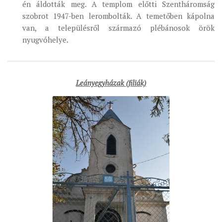
én áldották meg. A templom előtti Szentháromság
MUNKADOKUMENTUMOK
szobrot 1947-ben lerombolták. A temetőben kápolna
ZSINATI HÍREK-ÚJSÁG
van, a településről származó plébánosok örök
nyugvóhelye.
PASZTORÁLSZOCIOLÓGIAI FELMÉRÉS
KISKORÚAK VÉDELME
„GYERMEKVÉDELMI” KIHÍVÁSOK KÁNONJOGI
Leányegyházak (filiák)
MEGKÖZELÍTÉSBEN