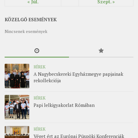
« Júl.
Szept. »
KÖZELGŐ ESEMÉNYEK
Nincsenek események
HÍREK
A Nagybecskereki Egyházmegye papjainak
rekollekciója
HÍREK
Papi lelkigyakorlat Rómában
HÍREK
Véget ért az Európai Püspöki Konferenciák