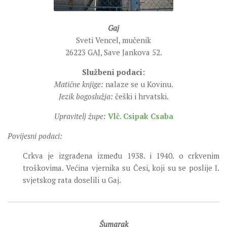
Gaj
Sveti Vencel, mučenik
26223 GAJ, Save Jankova 52.
Službeni podaci:
Matične knjige:
nalaze se u Kovinu.
Jezik bogoslužja:
češki i hrvatski.
Upravitelj župe:
Vlč. Csipak Csaba
Povijesni podaci:
Crkva je izgrađena između 1938. i 1940. o crkvenim
troškovima. Većina vjernika su Česi, koji su se poslije I.
svjetskog rata doselili u Gaj.
Šumarak