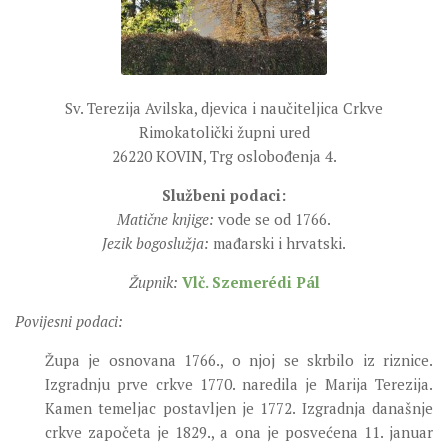
SEVERNI DEKANAT
SREDNJI DEKANAT
JUŽNI DEKANAT
ARHIVA
Sv. Terezija Avilska, djevica i naučiteljica Crkve
Rimokatolički župni ured
ARHIVA GALERIJA
26220 KOVIN, Trg oslobođenja 4.
SINODA
Službeni podaci:
DEKRET
Matične knjige:
vode se od 1766.
SINODSKA MOLITVA
Jezik bogoslužja:
mađarski i hrvatski.
MOTO I LOGO
Župnik:
Vlč. Szemerédi Pál
SINODSKI URED
Povijesni podaci:
KOORDINACIONA GRUPA
Župa je osnovana 1766., o njoj se skrbilo iz riznice.
RADNE GRUPE SINODE
Izgradnju prve crkve 1770. naredila je Marija Terezija.
SINODSKI VESNIK
Kamen temeljac postavljen je 1772. Izgradnja današnje
crkve započeta je 1829., a ona je posvećena 11. januar
ZAŠTITA MALOLJETNIKA