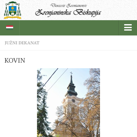
JUŽNI DEKANAT
BISKUPIJA
KOVIN
BISKUPSKI ORDINARIJAT
ISTORIJAT
CRKVENE INSTITUCIJE
SVEŠTENICI
REDOVNICI
IN MEMORIAM
ŽUPE