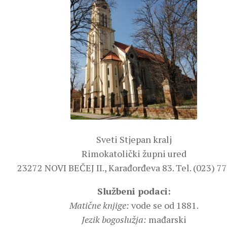
Sveti Stjepan kralj
Rimokatolički župni ured
23272 NOVI BEČEJ II., Karađorđeva 83. Tel. (023) 7
Službeni podaci:
Matične knjige:
vode se od 1881.
Jezik bogoslužja:
mađarski