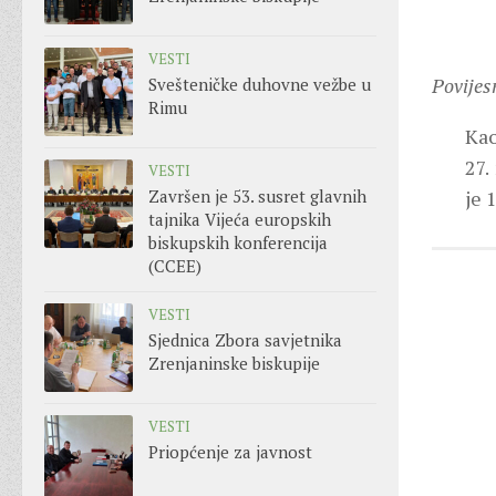
VESTI
Povijes
Svešteničke duhovne vežbe u
Rimu
Kao
27.
VESTI
Završen je 53. susret glavnih
je 
tajnika Vijeća europskih
biskupskih konferencija
(CCEE)
VESTI
Sjednica Zbora savjetnika
Zrenjaninske biskupije
VESTI
Priopćenje za javnost