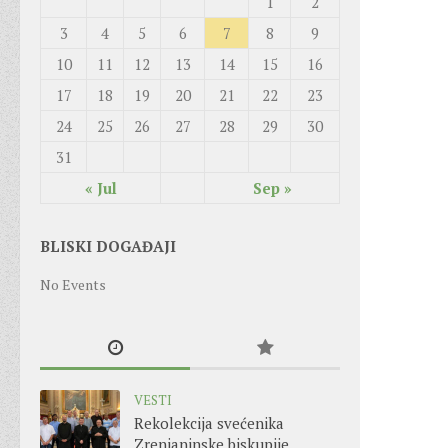
1
2
3
4
5
6
7
8
9
10
11
12
13
14
15
16
17
18
19
20
21
22
23
24
25
26
27
28
29
30
31
« Jul
Sep »
BLISKI DOGAĐAJI
No Events
VESTI
Rekolekcija svećenika
Zrenjaninske biskupije