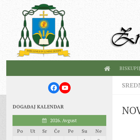
BISKUPI
SRED
Facebook
YouTube
DOGAĐAJ KALENDAR
NOVI
2026. Avgust
Po
Ut
Sr
Če
Pe
Su
Ne