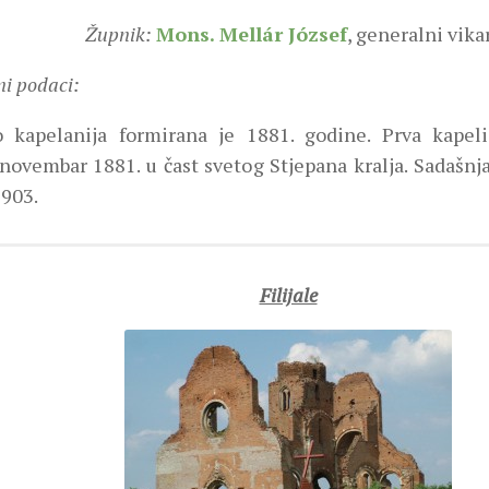
Župnik:
Mons. Mellár József
, generalni vika
ni podaci:
 kapelanija formirana je 1881. godine. Prva kapel
 novembar 1881. u čast svetog Stjepana kralja. Sadašnj
1903.
Filijale