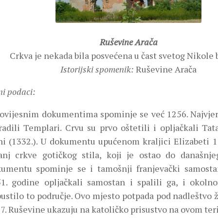
Ruševine Arača
Crkva je nekada bila posvećena u čast svetog Nikole 
Istorijski spomenik:
Ruševine Arača
ni podaci:
ovijesnim dokumentima spominje se već 1256. Najvjero
radili Templari. Crvu su prvo oštetili i opljačkali Tat
i (1332.). U dokumentu upućenom kraljici Elizabeti 1
anj crkve gotičkog stila, koji je ostao do današnj
umentu spominje se i tamošnji franjevački samosta
1. godine opljačkali samostan i spalili ga, i okolno
ustilo to područje. Ovo mjesto potpada pod nadleštvo 
7. Ruševine ukazuju na katoličko prisustvo na ovom teri