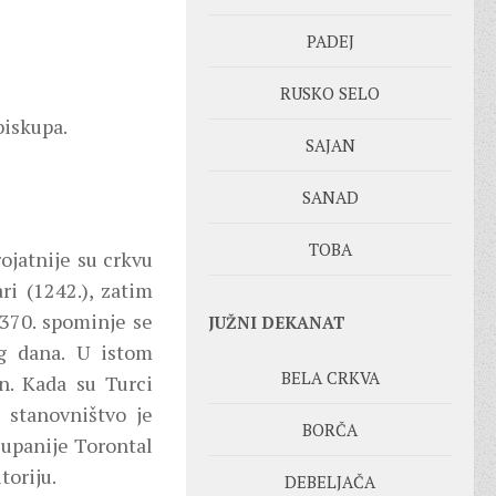
PADEJ
RUSKO SELO
biskupa.
SAJAN
SANAD
TOBA
jatnije su crkvu
ari (1242.), zatim
370. spominje se
JUŽNI DEKANAT
eg dana. U istom
BELA CRKVA
n. Kada su Turci
 stanovništvo je
BORČA
županije Torontal
toriju.
DEBELJAČA