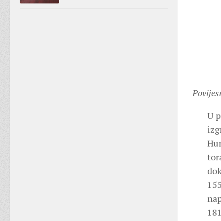
Povijes
U p
izg
Hun
tor
dok
155
nap
181