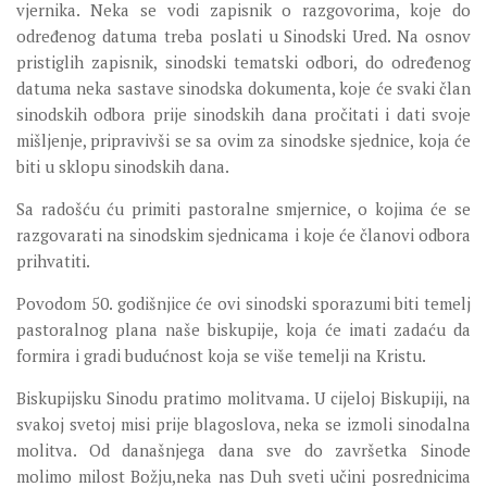
vjernika. Neka se vodi zapisnik o razgovorima, koje do
određenog datuma treba poslati u Sinodski Ured. Na osnov
pristiglih zapisnik, sinodski tematski odbori, do određenog
datuma neka sastave sinodska dokumenta, koje će svaki član
sinodskih odbora prije sinodskih dana pročitati i dati svoje
mišljenje, pripravivši se sa ovim za sinodske sjednice, koja će
biti u sklopu sinodskih dana.
Sa radošću ću primiti pastoralne smjernice, o kojima će se
razgovarati na sinodskim sjednicama i koje će članovi odbora
prihvatiti.
Povodom 50. godišnjice će ovi sinodski sporazumi biti temelj
pastoralnog plana naše biskupije, koja će imati zadaću da
formira i gradi budućnost koja se više temelji na Kristu.
Biskupijsku Sinodu pratimo molitvama. U cijeloj Biskupiji, na
svakoj svetoj misi prije blagoslova, neka se izmoli sinodalna
molitva. Od današnjega dana sve do završetka Sinode
molimo milost Božju,neka nas Duh sveti učini posrednicima