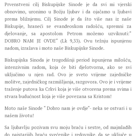
SEVERNI DEKANAT
Prvenstveni cilj Biskupijske Sinode je da svi mi vjerski
SREDNJI DEKANAT
obnovimo, uronimo u Božju ljubav i da ojačamo u ljubavi
prema bližnjemu. Cilj Sinode je da što više nas iz naše
JUŽNI DEKANAT
Biskupije, hraneći se evanđeoskom radošću, spremni za
ARHIVA
djelovanje, sa apostolom Petrom možemo uzviknuti:“
DOBRO NAM JE OVDE“ (Lk 9,33). Ovu težnju ispunjenu
ARHIVA GALERIJA
nadom, izražava i moto naše Biskupijske Sinode.
SINODA
Biskupijska Sinoda je trogodišnji period ispunjena milošću,
DEKRET
intenzivnim radom, koja će biti djelotvorna, ako se svi
SINODSKA MOLITVA
uključimo u njen rad. Ovo je sveto vrijeme zajedničke
molitve, zajedničkog razmišljanja, razgovora. Ovo je i vrijeme
MOTO I LOGO
traženje putova ka Crkvi koja je više otvorena prema svima i
SINODSKI URED
stvara budućnost koja je više povezana sa Kristom!
KOORDINACIONA GRUPA
Moto naše Sinode “ Dobro nam je ovdje“- neka se ostvari i u
RADNE GRUPE SINODE
našem životu!
SINODSKI VESNIK
Sa ljubavlju pozivam svu moju braću i sestre, od majmlađih
ZAŠTITA MALOLJETNIKA
do najstarijih, braću svećenike i redovnike, da se uključe u