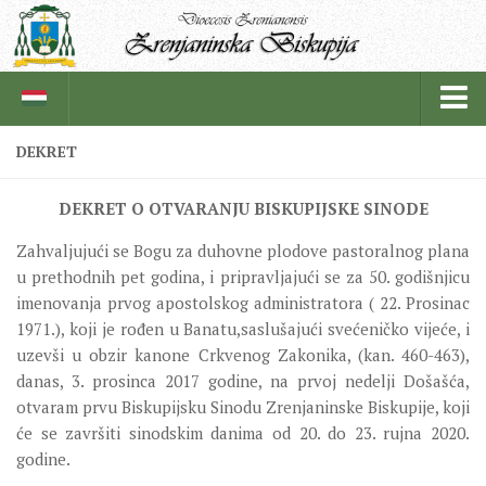
DEKRET
BISKUPIJA
DEKRET O OTVARANJU BISKUPIJSKE SINODE
BISKUPSKI ORDINARIJAT
Zahvaljujući se Bogu za duhovne plodove pastoralnog plana
ISTORIJAT
u prethodnih pet godina, i pripravljajući se za 50. godišnjicu
CRKVENE INSTITUCIJE
imenovanja prvog apostolskog administratora ( 22. Prosinac
1971.), koji je rođen u Banatu,saslušajući svećeničko vijeće, i
SVEŠTENICI
uzevši u obzir kanone Crkvenog Zakonika, (kan. 460-463),
REDOVNICI
danas, 3. prosinca 2017 godine, na prvoj nedelji Došašća,
otvaram prvu Biskupijsku Sinodu Zrenjaninske Biskupije, koji
IN MEMORIAM
će se završiti sinodskim danima od 20. do 23. rujna 2020.
ŽUPE
godine.