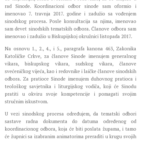
rad Sinode. Koordinacioni odbor sinode sam oformio i
imenovao 7. travnja 2017. godine i zadužio sa vođenjem
sinodskog procesa. Posle konsultacija sa njima, imenovao
sam devet sinodskih tematskih odbora. Članove odbora sam
imenovao i zadužio u Biskupijskoj okružnici listopada 2017.
Na osnovu 1., 2., 4., i 5., paragrafa kanona 463, Zakonika
Katoličke Crkve, za članove Sinode imenujem generalnog
vikara, biskupskog vikara, sudskog vikara, članove
svećeničkog vijeća, kao i redovnike i laičke članove sinodskih
odbora. Za pratioce Sinode imenujem duhovnog pratioca i
teološkog savjetnika i liturgijskog vodiča, koji će Sinodu
pratiti u okviru svoje kompetencije i pomagati svojim
stručnim iskustvom.
U vezi sinodskog procesa određujem, da tematski odbori
sastave radna dokumenta do datuma određenog od
koordinacionog odbora, koja će biti poslata župama, i tamo
će župnici sa izabranim animatorima preraditi u krugu svojih