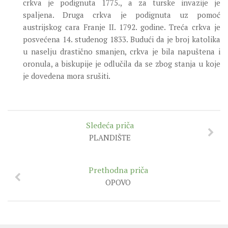
crkva je podignuta 1775., a za turske invazije je
spaljena. Druga crkva je podignuta uz pomoć
austrijskog cara Franje II. 1792. godine. Treća crkva je
posvećena 14. studenog 1833. Budući da je broj katolika
u naselju drastično smanjen, crkva je bila napuštena i
oronula, a biskupije je odlučila da se zbog stanja u koje
je dovedena mora srušiti.
Sledeća priča
PLANDIŠTE
Prethodna priča
OPOVO