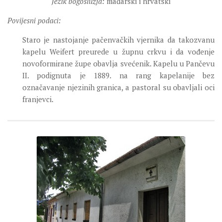
Jezik bogoslužja:
mađarski i hrvatski
Povijesni podaci:
Staro je nastojanje pačenvačkih vjernika da takozvanu
kapelu Weifert preurede u župnu crkvu i da vođenje
novoformirane župe obavlja svećenik. Kapelu u Pančevu
II. podignuta je 1889. na rang kapelanije bez
označavanje njezinih granica, a pastoral su obavljali oci
franjevci.