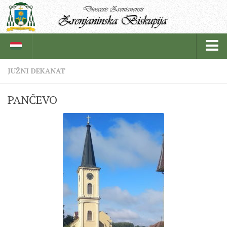
JUŽNI DEKANAT
BISKUPIJA
PANČEVO
BISKUPSKI ORDINARIJAT
ISTORIJAT
CRKVENE INSTITUCIJE
SVEŠTENICI
REDOVNICI
IN MEMORIAM
ŽUPE