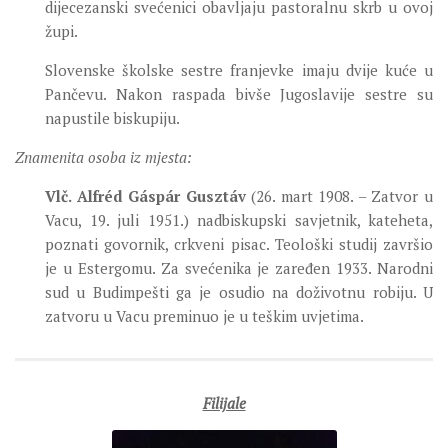
dijecezanski svećenici obavljaju pastoralnu skrb u ovoj
župi.
Slovenske školske sestre franjevke imaju dvije kuće u
Pančevu. Nakon raspada bivše Jugoslavije sestre su
napustile biskupiju.
Znamenita osoba iz mjesta:
Vlč. Alfréd Gáspár Gusztáv
(26. mart 1908. – Zatvor u
Vacu, 19. juli 1951.) nadbiskupski savjetnik, kateheta,
poznati govornik, crkveni pisac. Teološki studij završio
je u Estergomu. Za svećenika je zaređen 1933. Narodni
sud u Budimpešti ga je osudio na doživotnu robiju. U
zatvoru u Vacu preminuo je u teškim uvjetima.
Filijale