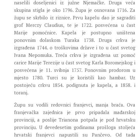
naselili doseljenici iz južne Njemačke. Druga veća
skupina stigla je oko 1796. Župa je osnovana 1716. Za
župu se skrbilo iz riznice. Prvu kapelu dao je sagraditi
grof Merczy Claudius, te je 1722. posvećena u čast
Marije pomoćnice. Kapela je postupno uništena
ponovnim dolaskom Turaka 1738. Druga crkva je
izgrađena 1744. o troškovima države i to u čast svetog
Ivana Nepomuka. Treća crkva je izgrađena uz pomoć
carice Marije Terezije u čast svetog Karla Boromejskog i
posvećena je 11. svibnja 1757. Ponovnim prodorom u
mjesto 1780. Turci su je koristili kao hambar. Uz
postojeću crkvu 1854. podignuta je kapela, a 1858. i
toranj.
Župu su vodili redovnici franjevci, manja braća. Ova
franjevačka zajednica je prvo pripadala mađarskoj
provinciji, a poslije Trianona potpala je pod hrvatsku
provinciju. U devedesetim godinama prošloga stoljeća
hrvatski franjevci napustili su Pančevo. Od tada