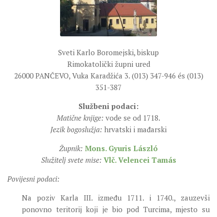
SEVERNI DEKANAT
SREDNJI DEKANAT
JUŽNI DEKANAT
ARHIVA
Sveti Karlo Boromejski, biskup
Rimokatolički župni ured
ARHIVA GALERIJA
26000 PANČEVO, Vuka Karadžića 3. (013) 347-946 és (013)
SINODA
351-387
DEKRET
Službeni podaci:
SINODSKA MOLITVA
Matične knjige:
vode se od 1718.
Jezik bogoslužja:
hrvatski i mađarski
MOTO I LOGO
SINODSKI URED
Župnik:
Mons. Gyuris László
Služitelj svete mise:
Vlč. Velencei Tamás
KOORDINACIONA GRUPA
Povijesni podaci:
RADNE GRUPE SINODE
SINODSKI VESNIK
Na poziv Karla III. između 1711. i 1740., zauzevši
ponovno teritorij koji je bio pod Turcima, mjesto su
ZAŠTITA MALOLJETNIKA