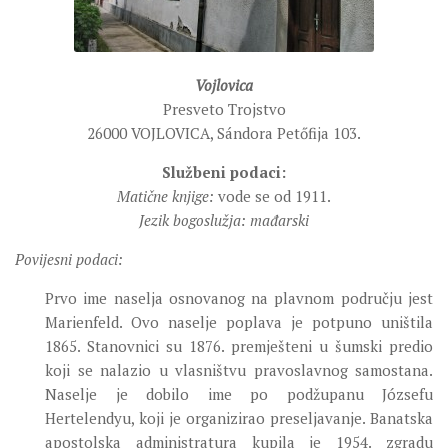
Vojlovica
Presveto Trojstvo
26000 VOJLOVICA, Sándora Petőfija 103.
Službeni podaci:
Matične knjige:
vode se od 1911.
Jezik bogoslužja: mađarski
Povijesni podaci:
Prvo ime naselja osnovanog na plavnom području jest
Marienfeld. Ovo naselje poplava je potpuno uništila
1865. Stanovnici su 1876. premješteni u šumski predio
koji se nalazio u vlasništvu pravoslavnog samostana.
Naselje je dobilo ime po podžupanu Józsefu
Hertelendyu, koji je organizirao preseljavanje. Banatska
apostolska administratura kupila je 1954. zgradu