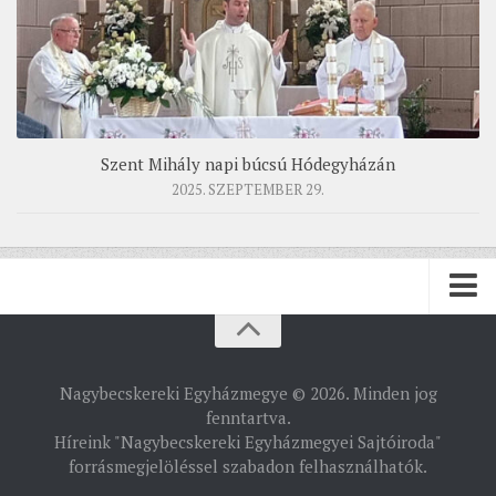
Szent Mihály napi búcsú Hódegyházán
2025. SZEPTEMBER 29.
PÜSPÖKSÉG
Nagybecskereki Egyházmegye © 2026. Minden jog
PÜSPÖK
fenntartva.
Híreink "Nagybecskereki Egyházmegyei Sajtóiroda"
TÖRTÉNELEM
forrásmegjelöléssel szabadon felhasználhatók.
EGYHÁZI INTÉZMÉNYEINK