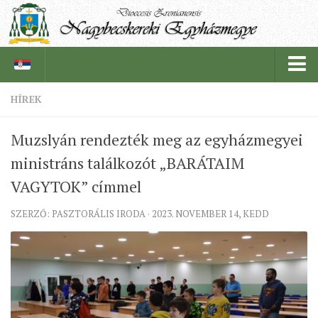
HÍREK
PÜSPÖKSÉG
Muzslyán rendezték meg az egyházmegyei
PÜSPÖK
ministráns találkozót „BARÁTAIM
TÖRTÉNELEM
VAGYTOK” címmel
EGYHÁZI INTÉZMÉNYEINK
SZERZŐ: PASZTORÁLIS IRODA · 2023. NOVEMBER 14, KEDD
EGYHÁZMEGYEI LEVÉLTÁR
LELKIPÁSZTOROK
SZERZETESRENDEK
IN MEMORIAM
PLÉBÁNIÁK