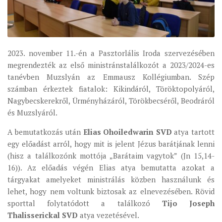
ÉSZAKI ESPERESSÉG
KÖZPONTI ESPERESSÉG
DÉLI ESPERESSÉG
2023. november 11.-én a Pasztorlális Iroda szervezésében
megrendezték az első ministránstalálkozót a 2023/2024-es
ARCHÍVUM
tanévben Muzslyán az Emmausz Kollégiumban. Szép
ARCHÍV ÉLETKÉPEK
számban érkeztek fiatalok: Kikindáról, Töröktopolyáról,
Nagybecskerekről, Ürményházáról, Törökbecséről, Beodráról
SZINÓDUS
és Muzslyáról.
ORGANIGRAMMA
A bemutatkozás után
Elias Ohoiledwarin SVD
atya tartott
PÜSPÖKI DEKRÉTUM
egy előadást arról, hogy mit is jelent Jézus barátjának lenni
ZSINATI IMA
(hisz a találkozónk mottója „Barátaim vagytok” (Jn 15,14-
16)). Az előadás végén Elias atya bemutatta azokat a
ZSINAT MOTTÓJA, LOGÓJA
tárgyakat amelyeket ministrálás közben használunk és
ZSINATI IRODA
lehet, hogy nem voltunk biztosak az elnevezésében. Rövid
KOORDINÁLÓ BIZOTTSÁG
sporttal folytatódott a találkozó
Tijo Joseph
Thalisserickal SVD
atya vezetésével.
ZSINATI TAGOK