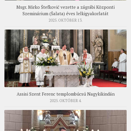
Msgr. Mirko Štefković vezette a zágrábi Központi
Szeminárium (Šalata) éves lelkigyakorlatát
2025. OKTÓBER 13.
Assisi Szent Ferenc templombúcsú Nagykikindán
2025. OKTÓBER 4.