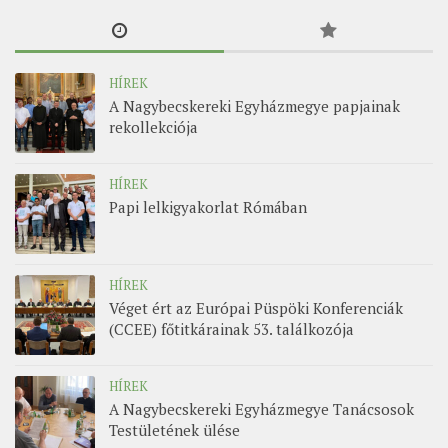
HÍREK
A Nagybecskereki Egyházmegye papjainak
rekollekciója
HÍREK
Papi lelkigyakorlat Rómában
HÍREK
Véget ért az Európai Püspöki Konferenciák
(CCEE) főtitkárainak 53. találkozója
HÍREK
A Nagybecskereki Egyházmegye Tanácsosok
Testületének ülése