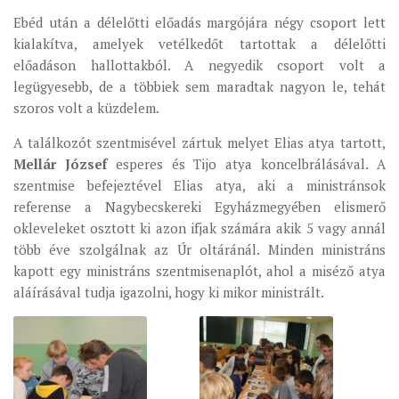
MUNKADOKUMENTUMOK
Ebéd után a délelőtti előadás margójára négy csoport lett
kialakítva, amelyek vetélkedőt tartottak a délelőtti
ZSINATI HÍREK-ÚJSÁG
előadáson hallottakból. A negyedik csoport volt a
PASZTORÁLSZOCIOLÓGIAI FELMÉRÉS
legügyesebb, de a többiek sem maradtak nagyon le, tehát
szoros volt a küzdelem.
KISKORÚAK VÉDELME
„GYERMEKVÉDELMI” KIHÍVÁSOK KÁNONJOGI
A találkozót szentmisével zártuk melyet Elias atya tartott,
MEGKÖZELÍTÉSBEN
Mellár József
esperes és Tijo atya koncelbrálásával. A
szentmise befejeztével Elias atya, aki a ministránsok
referense a Nagybecskereki Egyházmegyében elismerő
okleveleket osztott ki azon ifjak számára akik 5 vagy annál
több éve szolgálnak az Úr oltáránál. Minden ministráns
kapott egy ministráns szentmisenaplót, ahol a miséző atya
aláírásával tudja igazolni, hogy ki mikor ministrált.