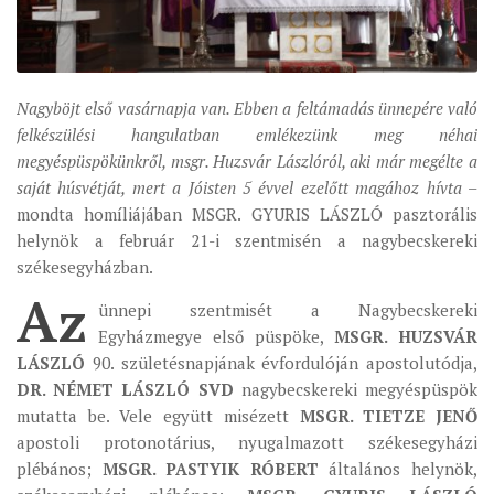
ÉSZAKI ESPERESSÉG
KÖZPONTI ESPERESSÉG
Nagyböjt első vasárnapja van. Ebben a feltámadás ünnepére való
DÉLI ESPERESSÉG
felkészülési hangulatban emlékezünk meg néhai
ARCHÍVUM
megyéspüspökünkről, msgr. Huzsvár Lászlóról, aki már megélte a
saját húsvétját, mert a Jóisten 5 évvel ezelőtt magához hívta
–
ARCHÍV ÉLETKÉPEK
mondta homíliájában MSGR. GYURIS LÁSZLÓ pasztorális
SZINÓDUS
helynök a február 21-i szentmisén a nagybecskereki
ORGANIGRAMMA
székesegyházban.
Az
PÜSPÖKI DEKRÉTUM
ünnepi szentmisét a Nagybecskereki
Egyházmegye első püspöke,
MSGR. HUZSVÁR
ZSINATI IMA
LÁSZLÓ
90. születésnapjának évfordulóján apostolutódja,
ZSINAT MOTTÓJA, LOGÓJA
DR. NÉMET LÁSZLÓ SVD
nagybecskereki megyéspüspök
ZSINATI IRODA
mutatta be. Vele együtt misézett
MSGR. TIETZE JENŐ
apostoli protonotárius, nyugalmazott székesegyházi
KOORDINÁLÓ BIZOTTSÁG
plébános;
MSGR. PASTYIK RÓBERT
általános helynök,
ZSINATI TAGOK