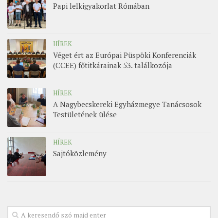
Papi lelkigyakorlat Rómában
HÍREK
Véget ért az Európai Püspöki Konferenciák
(CCEE) főtitkárainak 53. találkozója
HÍREK
A Nagybecskereki Egyházmegye Tanácsosok
Testületének ülése
HÍREK
Sajtóközlemény