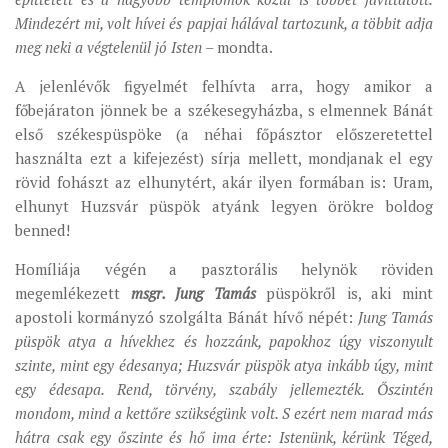
Mindezért mi, volt hívei és papjai hálával tartozunk, a többit adja
meg neki a végtelenül jó Isten
– mondta.
A jelenlévők figyelmét felhívta arra, hogy amikor a
főbejáraton jönnek be a székesegyházba, s elmennek Bánát
első székespüspöke (a néhai főpásztor előszeretettel
használta ezt a kifejezést) sírja mellett, mondjanak el egy
rövid fohászt az elhunytért, akár ilyen formában is: Uram,
elhunyt Huzsvár püspök atyánk legyen örökre boldog
benned!
Homíliája végén a pasztorális helynök röviden
megemlékezett
msgr. Jung Tamás
püspökről is, aki mint
apostoli kormányzó szolgálta Bánát hívő népét:
Jung Tamás
püspök atya a hívekhez és hozzánk, papokhoz úgy viszonyult
szinte, mint egy édesanya; Huzsvár püspök atya inkább úgy, mint
egy édesapa. Rend, törvény, szabály jellemezték. Őszintén
mondom, mind a kettőre szükségünk volt. S ezért nem marad más
hátra csak egy őszinte és hő ima érte: Istenünk, kérünk Téged,