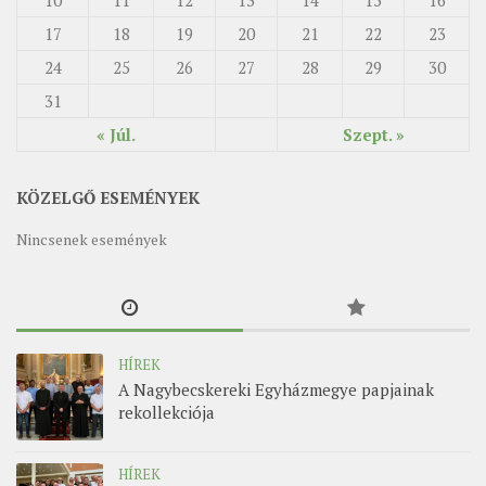
10
11
12
13
14
15
16
17
18
19
20
21
22
23
24
25
26
27
28
29
30
31
« Júl.
Szept. »
KÖZELGŐ ESEMÉNYEK
Nincsenek események
HÍREK
A Nagybecskereki Egyházmegye papjainak
rekollekciója
HÍREK