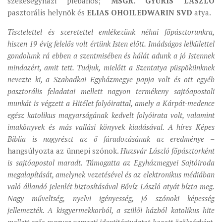
székesegyházi plébános;
MSGR. GYURIS LÁSZLÓ
MUNKADOKUMENTUMOK
pasztorális helynök és
ELIAS OHOILEDWARIN SVD
atya.
ZSINATI HÍREK-ÚJSÁG
Tisztelettel és szeretettel emlékezünk néhai főpásztorunkra,
hiszen 19 évig felelős volt értünk Isten előtt. Imádságos lelkülettel
PASZTORÁLSZOCIOLÓGIAI FELMÉRÉS
gondolunk rá ebben a szentmisében és hálát adunk a jó Istennek
KISKORÚAK VÉDELME
mindazért, amit tett. Tudjuk, mielőtt a Szentatya püspökünknek
„GYERMEKVÉDELMI” KIHÍVÁSOK KÁNONJOGI
nevezte ki, a Szabadkai Egyházmegye papja volt és ott egyéb
MEGKÖZELÍTÉSBEN
pasztorális feladatai mellett nagyon termékeny sajtóapostoli
munkát is végzett a Hitélet folyóirattal, amely a Kárpát-medence
egész katolikus magyarságának kedvelt folyóirata volt, valamint
imakönyvek és más vallási könyvek kiadásával. A híres Képes
Biblia is nagyrészt az ő fáradozásának az eredménye
–
hangsúlyozta az ünnepi szónok.
Huzsvár László főpásztorként
is sajtóapostol maradt. Támogatta az Egyházmegyei Sajtóiroda
megalapítását, amelynek vezetésével és az elektronikus médiában
való állandó jelenlét biztosításával Bővíz László atyát bízta meg.
Nagy műveltség, nyelvi igényesség, jó szónoki képesség
jellemezték. A kisgyermekkorból, a szülői házból katolikus hite