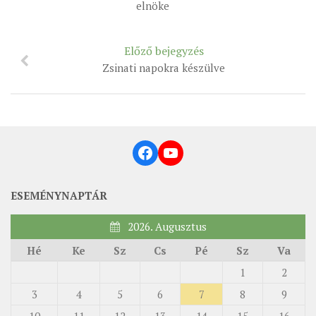
elnöke
Előző bejegyzés
Zsinati napokra készülve
Facebook
YouTube
ESEMÉNYNAPTÁR
2026. Augusztus
Hé
Ke
Sz
Cs
Pé
Sz
Va
1
2
3
4
5
6
7
8
9