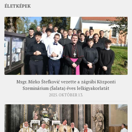
ÉLETKÉPEK
Msgr. Mirko Štefković vezette a zágrábi Központi
Szeminárium (Šalata) éves lelkigyakorlatát
2025. OKTÓBER 13.