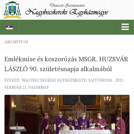
ARCHÍVUM
PÜSPÖKSÉG
Emlékmise és koszorúzás MSGR. HUZSVÁR
PÜSPÖK
LÁSZLÓ 90. születésnapja alkalmából
TÖRTÉNELEM
SZERZŐ: NAGYBECSKEREKI EGYHÁZMEGYEI SAJTÓIRODA · 2021.
EGYHÁZI INTÉZMÉNYEINK
FEBRUÁR 21, VASÁRNAP
EGYHÁZMEGYEI LEVÉLTÁR
LELKIPÁSZTOROK
SZERZETESRENDEK
IN MEMORIAM
PLÉBÁNIÁK