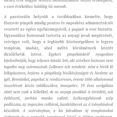
mellett erős magyar nemzeti identitástudatot hozott örökségként,
s ezen értékekhez haláláig hű maradt.
A pasztorális helynök a továbbiakban kiemelte, hogy
Huzsvár püspök mindig pontos és naprakész adminisztrációt
vezetett az egész egyházmegyéről, s papjait is erre biztatta.
Ugyanakkor fontosnak tartotta az anyagi javak megőrzését,
szívügye volt, hogy a legkisebb közösségekben is legyen
templom, imaház, ahol méltó körülmények között
dicsőíthetik Istent.
Egykori püspökünkről nyugodtan
kijelenthetjük, hogy teljesen bánáti lett, aki szívében biztosan nem
tagadta meg származását. Lelkesen tett mindent: mint a hívők fő
lelkipásztora, bejárta a püspökség hívőközösségeit és hirdette az
igét. Bennünket, papokat is rendszeresen, évente több alkalommal
összehívott közös találkozókra, ünnepekre. 19 éves szolgálata
alatt nem csak a lelkekkel, de az anyagi javakkal is törődött, sok
építészeti, javítási munka zajlott. Székesegyházunk szép
padlózata, az impozáns csillárok, kandeláberek az ő irányításával
készültek. A szórványban, a kis falvakban új templomokat
építtetett és a nagyobb templomok közül is többet javíttatott.