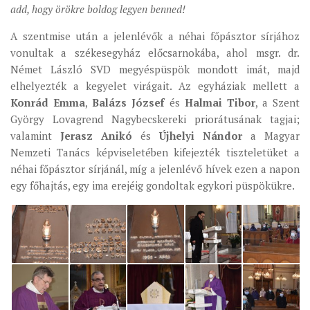
add, hogy örökre boldog legyen benned!
A szentmise után a jelenlévők a néhai főpásztor sírjához
vonultak a székesegyház előcsarnokába, ahol msgr. dr.
Német László SVD megyéspüspök mondott imát, majd
elhelyezték a kegyelet virágait. Az egyháziak mellett a
Konrád Emma
,
Balázs József
és
Halmai Tibor
, a Szent
György Lovagrend Nagybecskereki priorátusának tagjai;
valamint
Jerasz Anikó
és
Újhelyi Nándor
a Magyar
Nemzeti Tanács képviseletében kifejezték tiszteletüket a
néhai főpásztor sírjánál, míg a jelenlévő hívek ezen a napon
egy főhajtás, egy ima erejéig gondoltak egykori püspökükre.