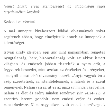
MUNKADOKUMENTUMOK
Német László érsek szentbeszédét az alábbiakban teljes
terjedelmében közöljük.
ZSINATI HÍREK-ÚJSÁG
Kedves testvéreim!
PASZTORÁLSZOCIOLÓGIAI FELMÉRÉS
KISKORÚAK VÉDELME
A mai ünnepre kiválasztott bibliai olvasmányok sokat
segítenek abban, hogy elmélyítsük ennek az ünnepnek a
„GYERMEKVÉDELMI” KIHÍVÁSOK KÁNONJOGI
jelentőségét.
MEGKÖZELÍTÉSBEN
István király idejében, épp úgy, mint napjainkban, rengeteg
nyugtalanság, harc, bizonytalanság volt az akkor ismert
világban. Az emberek jobban tisztelték a nyers erőt, a
fegyverek beszédét, mint azokat az értékeket és erényeket,
amelyről a mai első olvasmány beszél. „Anyja vagyok én a
szép szeretetnek, az istenfélelemnek, a hitnek és a szent
reménynek. Nálam van az út és az igazság minden kegyelme,
nálam az élet és erény minden reménye” (Sir 24,24–25). A
szentíró Istenre gondolt, nem emberi erőre és emberi
mesterkedésre. Nem nagy sikere volt ennek a szövegnek