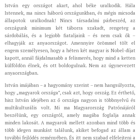
István egy országot akart, ahol béke uralkodik. Hála
Istennek, ma nincs háború országunkban, és mégis micsoda
állapotok uralkodnak! Nincs társadalmi párbeszéd, az
országunk minimum két táborra szakadt, rengeteg a
sárdobálás, és a legjobb fiataljaink – és nem csak ők –
elhagyják az anyaországot. Amennyire örömmel tölt el
engem személyesen, hogy a héten két magyar is Nobel-díjat
kapott, annál fájdalmasabb a felismerés, hogy mind a ketten
külföldön élnek, és ott boldogulnak. Nem az úgynevezett
anyaországban.
István imájában – a hagyomány szerint – nem hangsúlyozta,
hogy „magyarok országa”, csak azt, hogy ország. Ez érthető,
hisz István idejében az ő országa nagyon is többnyelvű és
multikulturális volt. Mi ma Magyarország Patrónájáról
beszélünk, egy országról, amely magába foglalja annak
minden lakosát. A magyarok mellett azonban mind több és
több idegen munkást találunk, akiket befogad az állam a
további fejlődés reményében. És itt nem szabad elfelejteni a