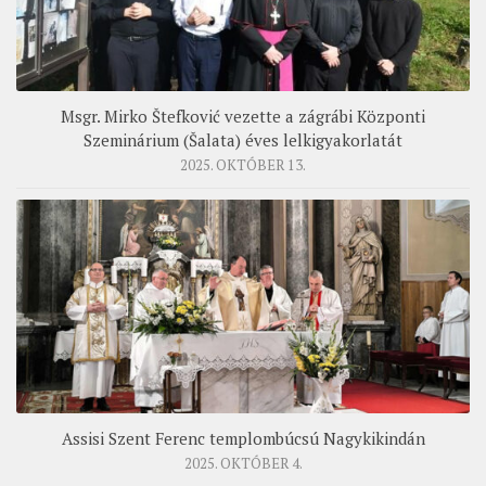
Msgr. Mirko Štefković vezette a zágrábi Központi
Szeminárium (Šalata) éves lelkigyakorlatát
2025. OKTÓBER 13.
Assisi Szent Ferenc templombúcsú Nagykikindán
2025. OKTÓBER 4.