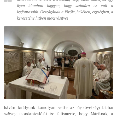
ilyen álomban higgyen, hogy számára ez volt a
legfontosabb. Országának a jövője, békében, egységben, a
keresztény hitben megerősítve!
István királyunk komolyan vette az újszövetségi bibliai
szöveg mondanivalóját is: felismerte, hogy Máriának, a