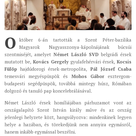
ÉSZAKI ESPERESSÉG
KÖZPONTI ESPERESSÉG
DÉLI ESPERESSÉG
O
któber 6-án tartották a Szent Péter-bazilika
ARCHÍVUM
Magyarok Nagyasszonya-kápolnájának búcsúi
ARCHÍV ÉLETKÉPEK
szentmiséjét, amelyet
Német László SVD
belgrádi érsek
mutatott be,
Kovács Gergely
gyulafehérvári érsek,
Kocsis
SZINÓDUS
Fülöp
hajdúdorogi érsek-metropolita,
Pál József Csaba
ORGANIGRAMMA
temesvári megyéspüspök és
Mohos Gábor
esztergom-
PÜSPÖKI DEKRÉTUM
budapesti segédpüspök, továbbá mintegy húsz, Rómában
dolgozó és tanuló pap koncelebrálásával.
ZSINATI IMA
Német László érsek homíliájában párhuzamot vont az
ZSINAT MOTTÓJA, LOGÓJA
országalapító Szent István király műve és az ország
ZSINATI IRODA
jelenlegi helyzete közt, hangsúlyozva: mindenkinek legyen
KOORDINÁLÓ BIZOTTSÁG
helye a hazában, és törekedjünk nem annyira egymásról,
hanem inkább egymással beszélni.
ZSINATI TAGOK