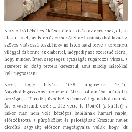
A szentíró békét és áldásos életet kíván az embernek, olyan
életet, amely az Isten és ember őszinte barátságából fakad. A
szöveg világossá teszi, hogy mi Isten igazi terve a teremtett
világgal és benne az emberrel, mégpedig azt szeretné elérni,
hogy minden Isten szépségét, igazságát sugározza vissza, a
szeretet és jóság tettein keresztül, amit mindig másokkal
kell megosztani.
Arról, hogy István 1038. augusztus 15-én,
Nagyboldogasszony ünnepén Mária oltalmába ajánlotta
országát, a Hartvik püspöktől származó legendából tudunk.
Így olvashatunk erről: „…láz vette le lábáról [a királyt], s
mikor már nem volt kétséges halálának hamari napja,
előszólította a püspököket és palotájának Krisztus nevét
dicsőítő nagyjait; először megtárgyalta velük, hogy kit