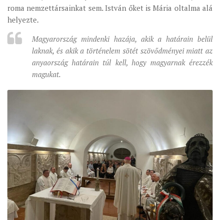
roma nemzettársainkat sem. István őket is Mária oltalma alá
helyezte.
Magyarország mindenki hazája, akik a határain belül
laknak, és akik a történelem sötét szövődményei miatt az
anyaország határain túl kell, hogy magyarnak érezzék
magukat.