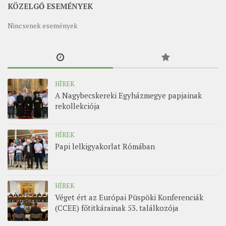
KÖZELGŐ ESEMÉNYEK
Nincsenek események
HÍREK
A Nagybecskereki Egyházmegye papjainak
rekollekciója
HÍREK
Papi lelkigyakorlat Rómában
HÍREK
Véget ért az Európai Püspöki Konferenciák
(CCEE) főtitkárainak 53. találkozója