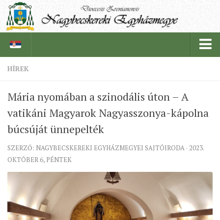
HÍREK
PÜSPÖKSÉG
Mária nyomában a szinodális úton – A
PÜSPÖK
vatikáni Magyarok Nagyasszonya-kápolna
TÖRTÉNELEM
búcsúját ünnepelték
EGYHÁZI INTÉZMÉNYEINK
SZERZŐ: NAGYBECSKEREKI EGYHÁZMEGYEI SAJTÓIRODA · 2023.
EGYHÁZMEGYEI LEVÉLTÁR
OKTÓBER 6, PÉNTEK
LELKIPÁSZTOROK
SZERZETESRENDEK
IN MEMORIAM
PLÉBÁNIÁK