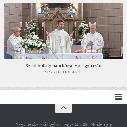
Szent Mihály napi búcsú Hódegyházán
2025. SZEPTEMBER 29.
PÜSPÖKSÉG
Nagybecskereki Egyházmegye © 2026. Minden jog