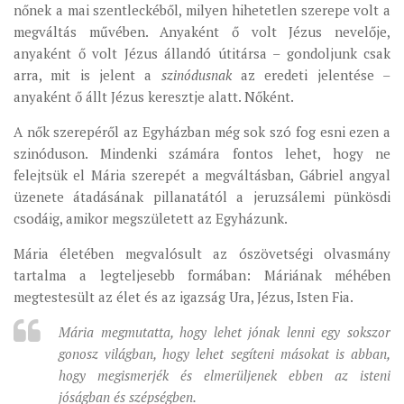
nőnek a mai szentleckéből, milyen hihetetlen szerepe volt a
megváltás művében. Anyaként ő volt Jézus nevelője,
anyaként ő volt Jézus állandó útitársa – gondoljunk csak
arra, mit is jelent a
szinódusnak
az eredeti jelentése –
anyaként ő állt Jézus keresztje alatt. Nőként.
A nők szerepéről az Egyházban még sok szó fog esni ezen a
szinóduson. Mindenki számára fontos lehet, hogy ne
felejtsük el Mária szerepét a megváltásban, Gábriel angyal
üzenete átadásának pillanatától a jeruzsálemi pünkösdi
csodáig, amikor megszületett az Egyházunk.
Mária életében megvalósult az ószövetségi olvasmány
tartalma a legteljesebb formában: Máriának méhében
megtestesült az élet és az igazság Ura, Jézus, Isten Fia.
Mária megmutatta, hogy lehet jónak lenni egy sokszor
gonosz világban, hogy lehet segíteni másokat is abban,
hogy megismerjék és elmerüljenek ebben az isteni
jóságban és szépségben.