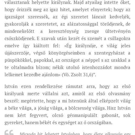
választanak helyette királynak. Majd atyailag intette őket,
hogy őrizzék meg az igaz hitet, amelyet elnyertek; hogy az
igazságot szeressék, az égi szeretet láncait kedveljék,
gyakorolják a szeretetet, az alázatossággal törődjenek, de
mindenekelőtt a kereszténység zsenge ültetvényén
csőszködjenek. E szavak után kezét és szemét a csillagokra
emelve így kiáltott fel: »Ég királynője, e világ jeles
újjászerzője, végső könyörgéseimben a szentegyházat a
püspökökkel, papokkal, az országot a néppel s az urakkal a
te oltalmadra bízom; nékik utolsó istenhozzádot mondva
lelkemet kezedbe ajánlom« (Vö. Zsolt 31,6)”.
István ezen rendelkezése rámutat arra, hogy az első
királyunk merte vállalni azt, amiről az első olvasmány
beszél: megértette, hogy a mi Istenünk által elképzelt világ
a béke világa, a jóság világa, a bölcsesség világa. Hisz István
nem kért fegyvert, olcsó génmanipulált gabonát, sok
gyereket, hanem békét és egységet az ő országában.
Micsoda hit lehetett Istvánban, hogy élete alkonyán egy