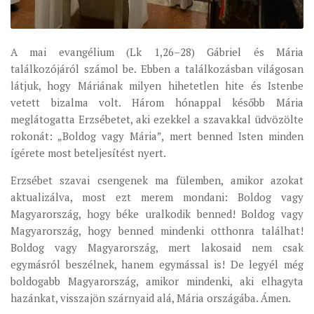
A mai evangélium (Lk 1,26–28) Gábriel és Mária
találkozójáról számol be. Ebben a találkozásban világosan
látjuk, hogy Máriának milyen hihetetlen hite és Istenbe
vetett bizalma volt. Három hónappal később Mária
meglátogatta Erzsébetet, aki ezekkel a szavakkal üdvözölte
rokonát: „Boldog vagy Mária”, mert benned Isten minden
ígérete most beteljesítést nyert.
Erzsébet szavai csengenek ma fülemben, amikor azokat
aktualizálva, most ezt merem mondani: Boldog vagy
Magyarország, hogy béke uralkodik benned! Boldog vagy
Magyarország, hogy benned mindenki otthonra találhat!
Boldog vagy Magyarország, mert lakosaid nem csak
egymásról beszélnek, hanem egymással is! De legyél még
boldogabb Magyarország, amikor mindenki, aki elhagyta
hazánkat, visszajön szárnyaid alá, Mária országába. Ámen.