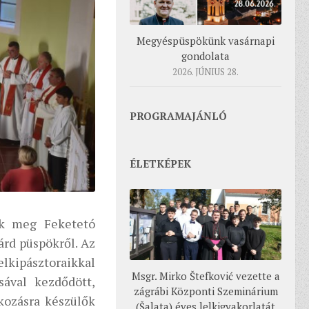
Megyéspüspökünk vasárnapi
gondolata
2026. JÚNIUS 28.
PROGRAMAJÁNLÓ
ÉLETKÉPEK
ek meg Feketetó
árd püspökről. Az
lkipásztoraikkal
Msgr. Mirko Štefković vezette a
ával kezdődött,
zágrábi Központi Szeminárium
kozásra készülők
(Šalata) éves lelkigyakorlatát