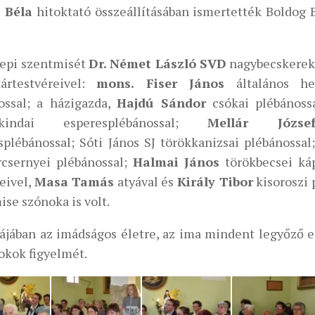
 Béla
hitoktató összeállításában ismertették Boldog 
epi szentmisét
Dr. Német László SVD
nagybecskerek
ártestvéreivel:
mons. Fiser János
általános hel
ossal; a házigazda,
Hajdú Sándor
csókai plébánoss
ikindai esperesplébánossal;
Mellár Józse
splébánossal; Sóti János SJ törökkanizsai plébánossal
csernyei plébánossal;
Halmai János
törökbecsei káp
eivel,
Masa Tamás
atyával és
Király Tibor
kisoroszi 
se szónoka is volt.
ájában az imádságos életre, az ima mindent legyőző er
okok figyelmét.