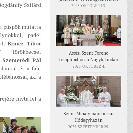
Bogdánffy Szilárd
2025. OKTÓBER 13.
i püspök mutatta
ynökkel, padéi
al;
Koncz Tibor
f
törökbecsei
Assisi Szent Ferenc
templombúcsú Nagykikindán
;
Szemerédi Pál
2025. OKTÓBER 4.
lánnal és a falu
plébánossal, aki a
ejére hívta fel a
Szent Mihály napi búcsú
Hódegyházán
2025. SZEPTEMBER 29.