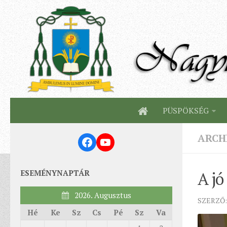
PÜSPÖKSÉG
ARCH
Facebook
YouTube
ESEMÉNYNAPTÁR
A jó
2026. Augusztus
SZERZŐ:
Hé
Ke
Sz
Cs
Pé
Sz
Va