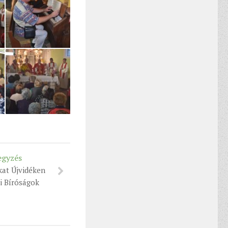
egyzés
at Újvidéken
 Bíróságok