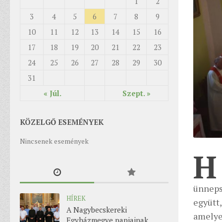
1
2
3
4
5
6
7
8
9
10
11
12
13
14
15
16
17
18
19
20
21
22
23
24
25
26
27
28
29
30
31
« Júl.
Szept. »
KÖZELGŐ ESEMÉNYEK
Nincsenek események
H
ünneps
HÍREK
együtt
A Nagybecskereki
amely
Egyházmegye papjainak