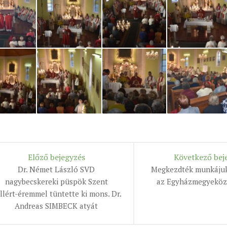
Előző bejegyzés
Következő bej
Dr. Német László SVD
Megkezdték munkájuk
nagybecskereki püspök Szent
az Egyházmegyeközi
llért-éremmel tüntette ki mons. Dr.
Andreas SIMBECK atyát