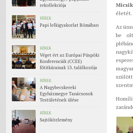
Micsik
rekollekciója
életét.
HÍREK
Papi lelkigyakorlat Rómában
Az ünn
be olt
plébán
HÍREK
nagyk
Véget ért az Európai Püspöki
espere
Konferenciák (CCEE)
főtitkárainak 53. találkozója
magyar
szülött
HÍREK
szentmi
A Nagybecskereki
Egyházmegye Tanácsosok
Homíli
Testületének ülése
zaránd
HÍREK
Sajtóközlemény