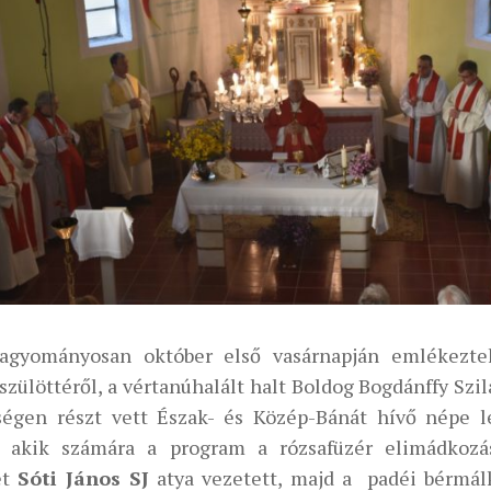
agyományosan október első vasárnapján emlékezt
szülöttéről, a vértanúhalált halt Boldog Bogdánffy Szil
égen részt vett Észak- és Közép-Bánát hívő népe le
, akik számára a program a rózsafüzér elimádkozás
et
Sóti János SJ
atya vezetett, majd a padéi bérmál