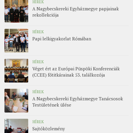
HÍREK
A Nagybecskereki Egyházmegye papjainak
rekollekciója
HÍREK
Papi lelkigyakorlat Rómában
HÍREK
Véget ért az Európai Püspöki Konferenciák
(CCEE) főtitkárainak 53. találkozója
HÍREK
A Nagybecskereki Egyházmegye Tanácsosok
Testületének ülése
HÍREK
Sajtóközlemény