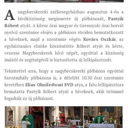
A
ÉSZAKI ESPERESSÉG
nagybecskereki székesegyházban augusztus 4-én a
hívőközösség megismerte új plébánosát,
Pastyik
KÖZPONTI ESPERESSÉG
Róbert
atyát. A kilenc órai magyar és tizennyolc órai horvát
DÉLI ESPERESSÉG
nyelvű szentmise elején a plébános röviden bemutatkozott
ARCHÍVUM
a híveknek, majd a szentmise végén
Kovács Oszkár
, az
egyháztanács elnöke köszöntötte Róbert atyát és kérte,
ARCHÍV ÉLETKÉPEK
vezesse Nagybecskerek hívő népét, egyúttal a közösség
SZINÓDUS
imáiról és segítségéről is biztosította új lelkipásztorát.
ORGANIGRAMMA
Tekintettel arra, hogy a nagybecskereki plébános egyúttal
Szentmihály plébánosa is, a délelőtt 10.30 órai szentmise
PÜSPÖKI DEKRÉTUM
keretében
Elias Ohoiledwari SVD
atya, a falu lelkipásztora
ZSINATI IMA
bemutatta Pastyik Róbert atyát a híveknek, akik örömmel
ZSINAT MOTTÓJA, LOGÓJA
fogadták az új plébánost.
ZSINATI IRODA
KOORDINÁLÓ BIZOTTSÁG
ZSINATI TAGOK