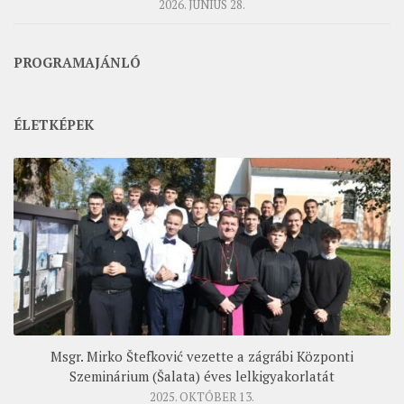
2026. JÚNIUS 28.
PROGRAMAJÁNLÓ
ÉLETKÉPEK
Msgr. Mirko Štefković vezette a zágrábi Központi
Szeminárium (Šalata) éves lelkigyakorlatát
2025. OKTÓBER 13.