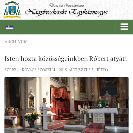
ARCHÍVUM
PÜSPÖKSÉG
Isten hozta közösségeinkben Róbert atyát!
PÜSPÖK
SZERZŐ: KOVÁCS SZÖSZILL · 2019. AUGUSZTUS 5, HÉTFŐ
TÖRTÉNELEM
EGYHÁZI INTÉZMÉNYEINK
EGYHÁZMEGYEI LEVÉLTÁR
LELKIPÁSZTOROK
SZERZETESRENDEK
IN MEMORIAM
PLÉBÁNIÁK