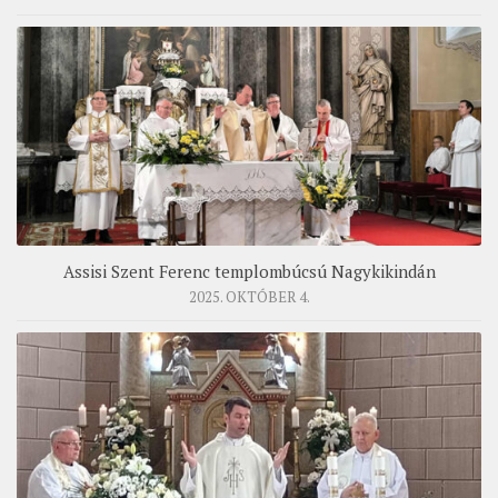
Assisi Szent Ferenc templombúcsú Nagykikindán
2025. OKTÓBER 4.