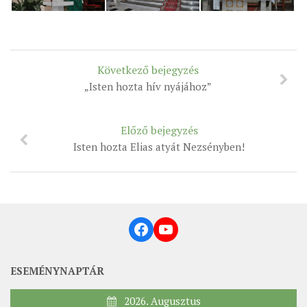
MUNKADOKUMENTUMOK
ZSINATI HÍREK-ÚJSÁG
PASZTORÁLSZOCIOLÓGIAI FELMÉRÉS
Következő bejegyzés
KISKORÚAK VÉDELME
„Isten hozta hív nyájához”
„GYERMEKVÉDELMI” KIHÍVÁSOK KÁNONJOGI
MEGKÖZELÍTÉSBEN
Előző bejegyzés
Isten hozta Elias atyát Nezsényben!
Facebook
YouTube
ESEMÉNYNAPTÁR
2026. Augusztus