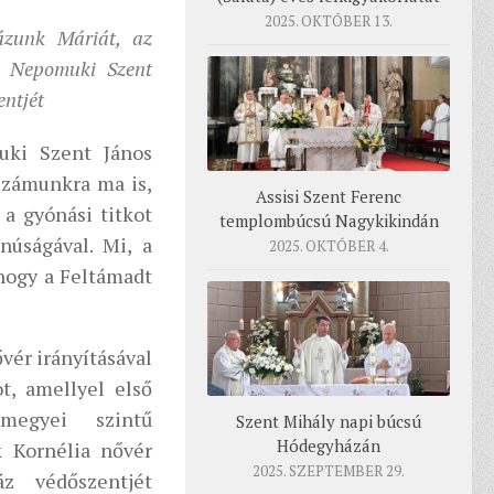
2025. OKTÓBER 13.
zunk Máriát, az
k Nepomuki Szent
entjét
uki Szent János
 számunkra ma is,
Assisi Szent Ferenc
 a gyónási titkot
templombúcsú Nagykikindán
núságával. Mi, a
2025. OKTÓBER 4.
hogy a Feltámadt
vér irányításával
, amellyel első
megyei szintű
Szent Mihály napi búcsú
Hódegyházán
k Kornélia nővér
2025. SZEPTEMBER 29.
z védőszentjét