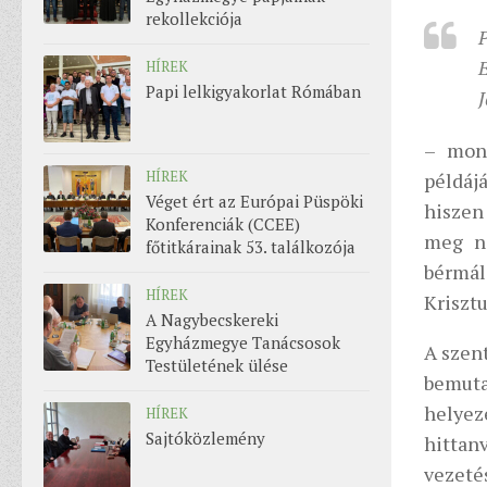
rekollekciója
HÍREK
Papi lelkigyakorlat Rómában
J
– mond
HÍREK
példáj
Véget ért az Európai Püspöki
hiszen 
Konferenciák (CCEE)
meg ne
főtitkárainak 53. találkozója
bérmál
HÍREK
Kriszt
A Nagybecskereki
Egyházmegye Tanácsosok
A szent
Testületének ülése
bemuta
helye
HÍREK
Sajtóközlemény
hittan
vezet