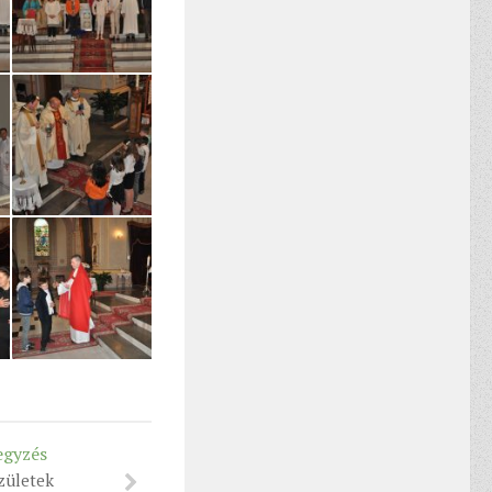
egyzés
zületek