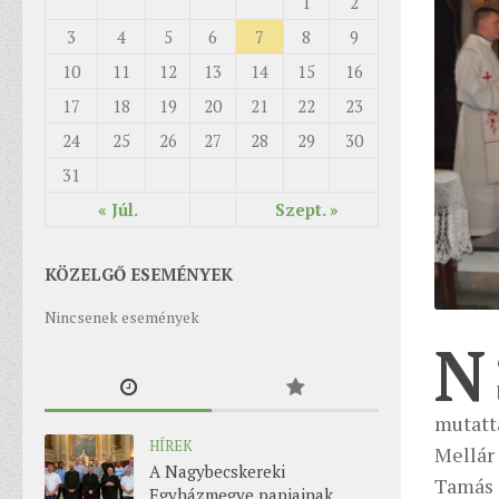
1
2
3
4
5
6
7
8
9
10
11
12
13
14
15
16
17
18
19
20
21
22
23
24
25
26
27
28
29
30
31
« Júl.
Szept. »
KÖZELGŐ ESEMÉNYEK
Nincsenek események
N
mutatt
HÍREK
Mellár
A Nagybecskereki
Tamás 
Egyházmegye papjainak