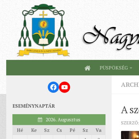
PÜSPÖKSÉG
ARCH
Facebook
YouTube
ESEMÉNYNAPTÁR
A s
2026. Augusztus
SZERZŐ: 
Hé
Ke
Sz
Cs
Pé
Sz
Va