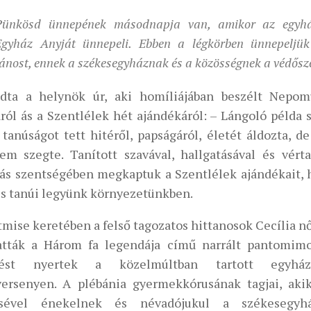
Pünkösd ünnepének másodnapja van, amikor az egyhá
Egyház Anyját ünnepeli. Ebben a légkörben ünnepeljü
ánost, ennek a székesegyháznak és a közösségnek a védősz
ta a helynök úr, aki homíliájában beszélt Nepom
áról ás a Szentlélek hét ajándékáról: – Lángoló példa
tanúságot tett hitéről, papságáról, életét áldozta, de
m szegte. Tanított szavával, hallgatásával és vérta
ás szentségében megkaptuk a Szentlélek ajándékait, 
us tanúi legyünk környezetünkben.
mise keretében a felső tagozatos hittanosok Cecília nő
tták a Három fa legendája című narrált pantomimot
zést nyertek a közelmúltban tartott egyház
versenyen. A plébánia gyermekkórusának tagjai, aki
ésével énekelnek és névadójukul a székesegyhá