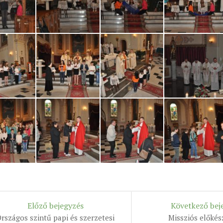
Előző bejegyzés
Következő bej
rszágos szintű papi és szerzetesi
Missziós előkés