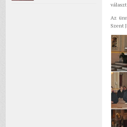
választ
Az ünn
Szent J