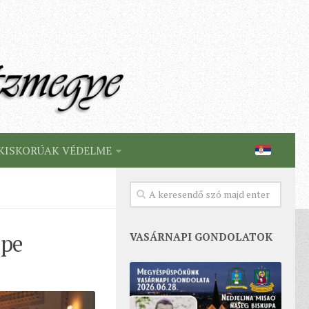
KISKORÚAK VÉDELME
epe
VASÁRNAPI GONDOLATOK