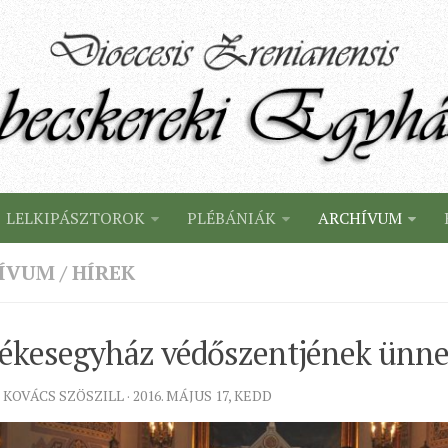
LELKIPÁSZTOROK
PLÉBÁNIÁK
ARCHÍVUM
ÍVUM
/
HÍREK
zékesegyház védőszentjének ünn
KOVÁCS SZÖSZILL · 2016. MÁJUS 17, KEDD