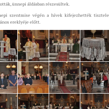
ották, ünnepi áldásban részesültek.
epi szentmise végén a hívek kifejezhették tisztel
ános ereklyéje előtt.