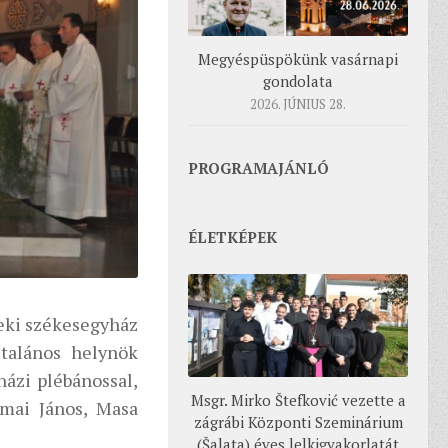
Megyéspüspökünk vasárnapi
gondolata
2026. JÚNIUS 28.
PROGRAMAJÁNLÓ
ÉLETKÉPEK
eki székesegyház
ltalános helynök
házi plébánossal,
Msgr. Mirko Štefković vezette a
lmai János, Masa
zágrábi Központi Szeminárium
(Šalata) éves lelkigyakorlatát