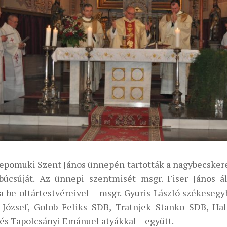
epomuki Szent János ünnepén tartották a nagybecsker
búcsúját. Az ünnepi szentmisét msgr. Fiser János á
a be oltártestvéreivel – msgr. Gyuris László székesegy
 József, Golob Feliks SDB, Tratnjek Stanko SDB, Ha
és Tapolcsányi Emánuel atyákkal – együtt.