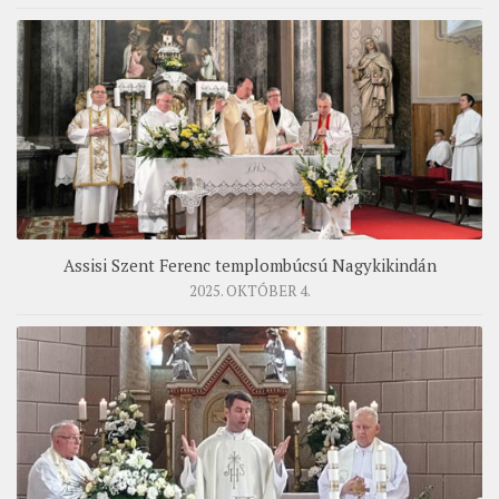
Assisi Szent Ferenc templombúcsú Nagykikindán
2025. OKTÓBER 4.