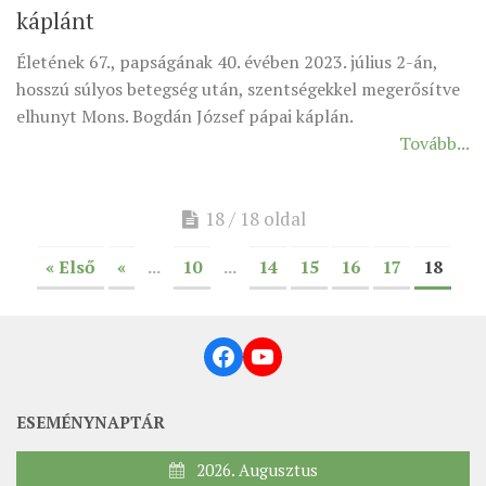
káplánt
ÉSZAKI ESPERESSÉG
Életének 67., papságának 40. évében 2023. július 2-án,
KÖZPONTI ESPERESSÉG
hosszú súlyos betegség után, szentségekkel megerősítve
DÉLI ESPERESSÉG
elhunyt Mons. Bogdán József pápai káplán.
Tovább...
ARCHÍVUM
ARCHÍV ÉLETKÉPEK
18 / 18 oldal
SZINÓDUS
ORGANIGRAMMA
« Első
«
...
10
...
14
15
16
17
18
PÜSPÖKI DEKRÉTUM
ZSINATI IMA
Facebook
YouTube
ZSINAT MOTTÓJA, LOGÓJA
ZSINATI IRODA
ESEMÉNYNAPTÁR
KOORDINÁLÓ BIZOTTSÁG
2026. Augusztus
ZSINATI TAGOK