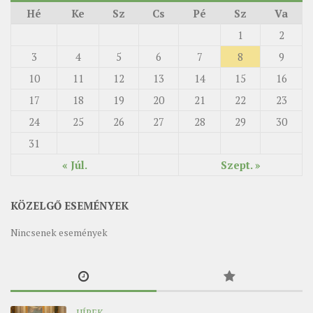
Hé
Ke
Sz
Cs
Pé
Sz
Va
MUNKADOKUMENTUMOK
1
2
ZSINATI HÍREK-ÚJSÁG
3
4
5
6
7
8
9
PASZTORÁLSZOCIOLÓGIAI FELMÉRÉS
10
11
12
13
14
15
16
KISKORÚAK VÉDELME
17
18
19
20
21
22
23
„GYERMEKVÉDELMI” KIHÍVÁSOK KÁNONJOGI
24
25
26
27
28
29
30
MEGKÖZELÍTÉSBEN
31
« Júl.
Szept. »
KÖZELGŐ ESEMÉNYEK
Nincsenek események