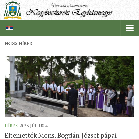
FRISS HÍREK
PÜSPÖKSÉG
PÜSPÖK
TÖRTÉNELEM
EGYHÁZI INTÉZMÉNYEINK
EGYHÁZMEGYEI LEVÉLTÁR
LELKIPÁSZTOROK
SZERZETESRENDEK
HÍREK
2023. JÚLIUS 4.
IN MEMORIAM
Eltemették Mons. Bogdán József pápai
PLÉBÁNIÁK