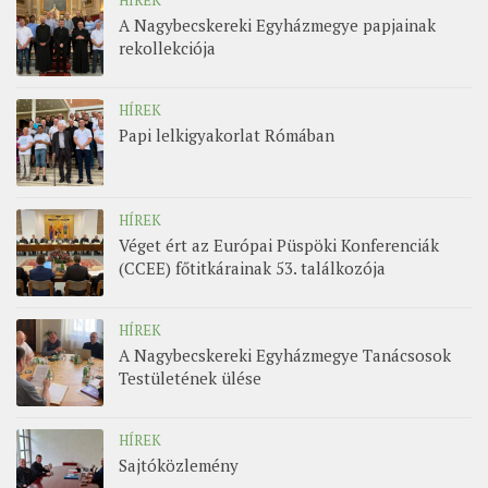
HÍREK
A Nagybecskereki Egyházmegye papjainak
rekollekciója
HÍREK
Papi lelkigyakorlat Rómában
HÍREK
Véget ért az Európai Püspöki Konferenciák
(CCEE) főtitkárainak 53. találkozója
HÍREK
A Nagybecskereki Egyházmegye Tanácsosok
Testületének ülése
HÍREK
Sajtóközlemény