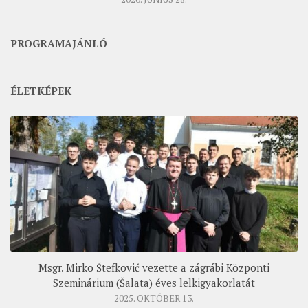
PROGRAMAJÁNLÓ
ÉLETKÉPEK
Msgr. Mirko Štefković vezette a zágrábi Központi
Szeminárium (Šalata) éves lelkigyakorlatát
2025. OKTÓBER 13.