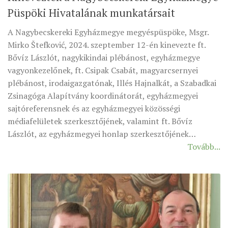
Püspöki Hivatalának munkatársait
MUNKADOKUMENTUMOK
ZSINATI HÍREK-ÚJSÁG
A Nagybecskereki Egyházmegye megyéspüspöke, Msgr.
Mirko Štefković, 2024. szeptember 12-én kinevezte ft.
PASZTORÁLSZOCIOLÓGIAI FELMÉRÉS
Bővíz Lászlót, nagykikindai plébánost, egyházmegye
KISKORÚAK VÉDELME
vagyonkezelőnek, ft. Csipak Csabát, magyarcsernyei
„GYERMEKVÉDELMI” KIHÍVÁSOK KÁNONJOGI
plébánost, irodaigazgatónak, Illés Hajnalkát, a Szabadkai
MEGKÖZELÍTÉSBEN
Zsinagóga Alapítvány koordinátorát, egyházmegyei
sajtóreferensnek és az egyházmegyei közösségi
médiafelületek szerkesztőjének, valamint ft. Bővíz
Lászlót, az egyházmegyei honlap szerkesztőjének…
Tovább...