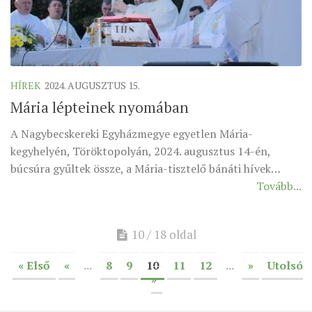
HÍREK
2024. AUGUSZTUS 15.
Mária lépteinek nyomában
A Nagybecskereki Egyházmegye egyetlen Mária-
kegyhelyén, Töröktopolyán, 2024. augusztus 14-én,
búcsúra gyűltek össze, a Mária-tisztelő bánáti hívek…
Tovább...
10 / 18 oldal
« Első
«
...
8
9
10
11
12
...
»
Utolsó
»