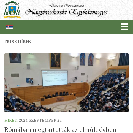
FRISS HÍREK
PÜSPÖKSÉG
PÜSPÖK
TÖRTÉNELEM
EGYHÁZI INTÉZMÉNYEINK
EGYHÁZMEGYEI LEVÉLTÁR
LELKIPÁSZTOROK
SZERZETESRENDEK
HÍREK
2024. SZEPTEMBER 23.
IN MEMORIAM
Rómában megtartották az elmúlt évben
PLÉBÁNIÁK