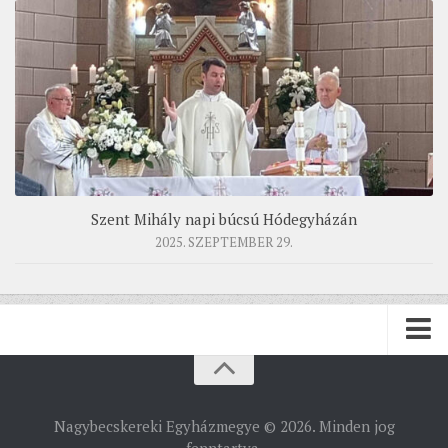
Szent Mihály napi búcsú Hódegyházán
2025. SZEPTEMBER 29.
PÜSPÖKSÉG
Nagybecskereki Egyházmegye © 2026. Minden jog
PÜSPÖK