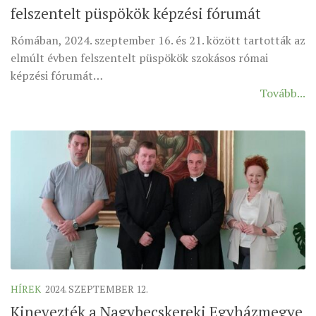
felszentelt püspökök képzési fórumát
ÉSZAKI ESPERESSÉG
Rómában, 2024. szeptember 16. és 21. között tartották az
KÖZPONTI ESPERESSÉG
elmúlt évben felszentelt püspökök szokásos római
DÉLI ESPERESSÉG
képzési fórumát…
Tovább...
ARCHÍVUM
ARCHÍV ÉLETKÉPEK
SZINÓDUS
ORGANIGRAMMA
PÜSPÖKI DEKRÉTUM
ZSINATI IMA
ZSINAT MOTTÓJA, LOGÓJA
ZSINATI IRODA
KOORDINÁLÓ BIZOTTSÁG
HÍREK
2024. SZEPTEMBER 12.
ZSINATI TAGOK
Kinevezték a Nagybecskereki Egyházmegye