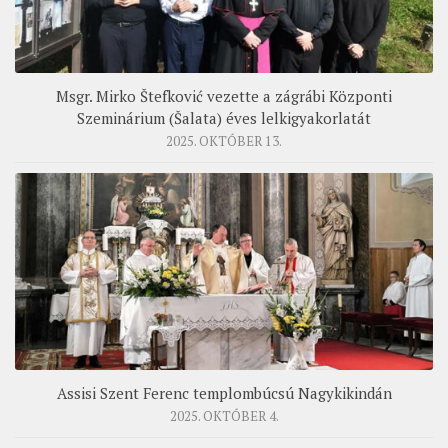
Msgr. Mirko Štefković vezette a zágrábi Központi
Szeminárium (Šalata) éves lelkigyakorlatát
2025. OKTÓBER 13.
Assisi Szent Ferenc templombúcsú Nagykikindán
2025. OKTÓBER 4.