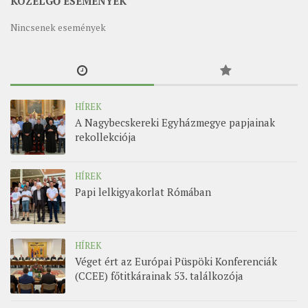
KÖZELGŐ ESEMÉNYEK
Nincsenek események
HÍREK
A Nagybecskereki Egyházmegye papjainak
rekollekciója
HÍREK
Papi lelkigyakorlat Rómában
HÍREK
Véget ért az Európai Püspöki Konferenciák
(CCEE) főtitkárainak 53. találkozója