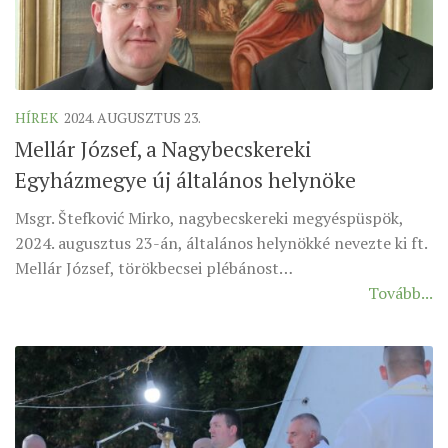
HÍREK
2024. AUGUSZTUS 23.
Mellár József, a Nagybecskereki
Egyházmegye új általános helynöke
Msgr. Štefković Mirko, nagybecskereki megyéspüspök,
2024. augusztus 23-án, általános helynökké nevezte ki ft.
Mellár József, törökbecsei plébánost…
Tovább...