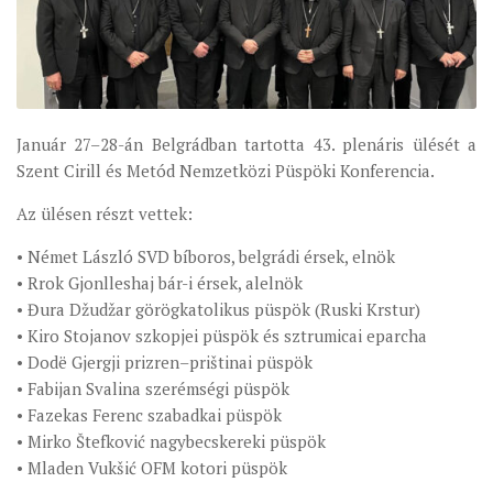
ÉSZAKI ESPERESSÉG
KÖZPONTI ESPERESSÉG
DÉLI ESPERESSÉG
Január 27–28-án Belgrádban tartotta 43. plenáris ülését a
ARCHÍVUM
Szent Cirill és Metód Nemzetközi Püspöki Konferencia.
ARCHÍV ÉLETKÉPEK
Az ülésen részt vettek:
SZINÓDUS
• Német László SVD bíboros, belgrádi érsek, elnök
ORGANIGRAMMA
• Rrok Gjonlleshaj bár-i érsek, alelnök
PÜSPÖKI DEKRÉTUM
• Đura Džudžar görögkatolikus püspök (Ruski Krstur)
• Kiro Stojanov szkopjei püspök és sztrumicai eparcha
ZSINATI IMA
• Dodë Gjergji prizren–prištinai püspök
ZSINAT MOTTÓJA, LOGÓJA
• Fabijan Svalina szerémségi püspök
ZSINATI IRODA
• Fazekas Ferenc szabadkai püspök
• Mirko Štefković nagybecskereki püspök
KOORDINÁLÓ BIZOTTSÁG
• Mladen Vukšić OFM kotori püspök
ZSINATI TAGOK