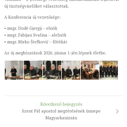
új tisztségviselőket választottak.
A Konferencia új vezetősége:
• msgr. Dodë Gjergji – elnök
• msgr. Fabijan Svalina – alelnök
• msgr. Mirko Štefković – főtitkár
Az új megbízatások 2026. június 1-jén lépnek életbe.
Következő bejegyzés
Szent Pál apostol megtérésének ünnepe
Magyarkanizsán