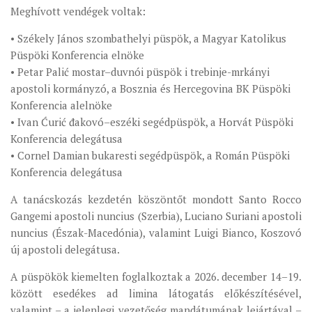
Meghívott vendégek voltak:
MUNKADOKUMENTUMOK
• Székely János szombathelyi püspök, a Magyar Katolikus
ZSINATI HÍREK-ÚJSÁG
Püspöki Konferencia elnöke
PASZTORÁLSZOCIOLÓGIAI FELMÉRÉS
• Petar Palić mostar–duvnói püspök i trebinje-mrkányi
KISKORÚAK VÉDELME
apostoli kormányzó, a Bosznia és Hercegovina BK Püspöki
Konferencia alelnöke
„GYERMEKVÉDELMI” KIHÍVÁSOK KÁNONJOGI
• Ivan Ćurić đakovó–eszéki segédpüspök, a Horvát Püspöki
MEGKÖZELÍTÉSBEN
Konferencia delegátusa
• Cornel Damian bukaresti segédpüspök, a Román Püspöki
Konferencia delegátusa
A tanácskozás kezdetén köszöntőt mondott Santo Rocco
Gangemi apostoli nuncius (Szerbia), Luciano Suriani apostoli
nuncius (Észak-Macedónia), valamint Luigi Bianco, Koszovó
új apostoli delegátusa.
A püspökök kiemelten foglalkoztak a 2026. december 14–19.
között esedékes ad limina látogatás előkészítésével,
valamint – a jelenlegi vezetőség mandátumának lejártával –