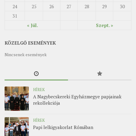
24
25
26
27
28
29
30
31
« Júl.
Szept. »
KÖZELGŐ ESEMÉNYEK
Nincsenek események
HÍREK
A Nagybecskereki Egyházmegye papjainak
rekollekciója
HÍREK
Papi lelkigyakorlat Rómában