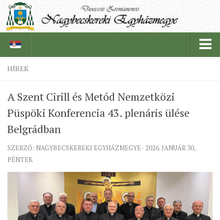
HÍREK
PÜSPÖKSÉG
A Szent Cirill és Metód Nemzetközi
PÜSPÖK
Püspöki Konferencia 43. plenáris ülése
TÖRTÉNELEM
Belgrádban
EGYHÁZI INTÉZMÉNYEINK
SZERZŐ: NAGYBECSKEREKI EGYHÁZMEGYE · 2026. JANUÁR 30,
EGYHÁZMEGYEI LEVÉLTÁR
PÉNTEK
LELKIPÁSZTOROK
SZERZETESRENDEK
IN MEMORIAM
PLÉBÁNIÁK