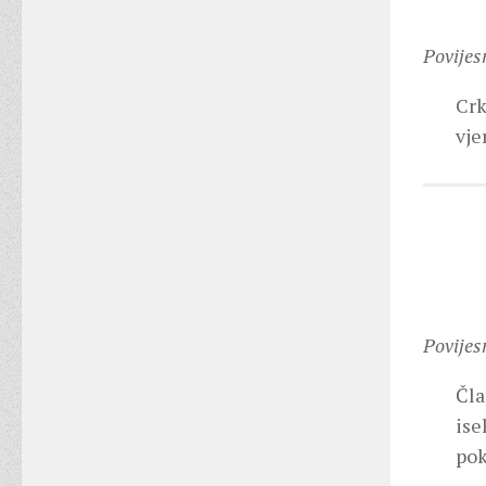
Povijes
Crk
vje
Povijes
Čla
ise
pok