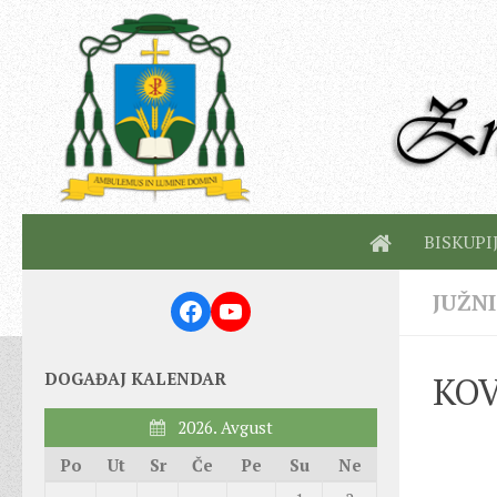
BISKUPI
JUŽN
Facebook
YouTube
DOGAĐAJ KALENDAR
KOV
2026. Avgust
Po
Ut
Sr
Če
Pe
Su
Ne