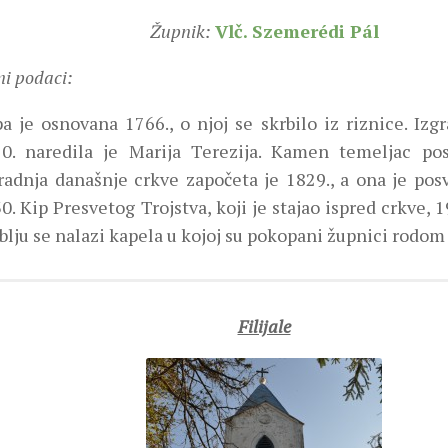
Župnik:
Vlč. Szemerédi Pál
ni podaci:
a je osnovana 1766., o njoj se skrbilo iz riznice. Izg
0. naredila je Marija Terezija. Kamen temeljac pos
radnja današnje crkve započeta je 1829., a ona je pos
0. Kip Presvetog Trojstva, koji je stajao ispred crkve, 1
blju se nalazi kapela u kojoj su pokopani župnici rodom
Filijale