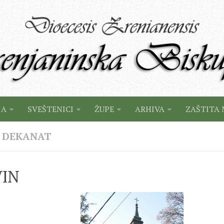
JA
SVEŠTENICI
ŽUPE
ARHIVA
ZAŠTITA 
I DEKANAT
IN