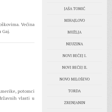
JAŠA TOMIĆ
MIHAJLOVO
oškovima. Većina
u Gaj.
MUŽLJA
NEUZINA
NOVI BEČEJ I.
NOVI BEČEJ II.
NOVO MILOŠEVO
 Amerike, potomci
TORDA
ržavnih vlasti u
ZRENJANIN