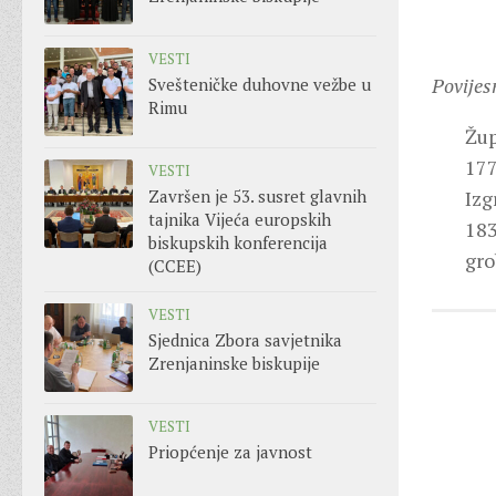
VESTI
Povijes
Svešteničke duhovne vežbe u
Rimu
Žup
177
VESTI
Završen je 53. susret glavnih
Izg
tajnika Vijeća europskih
183
biskupskih konferencija
gro
(CCEE)
VESTI
Sjednica Zbora savjetnika
Zrenjaninske biskupije
VESTI
Priopćenje za javnost