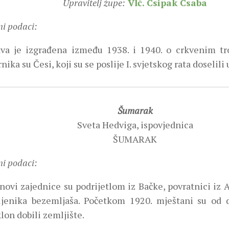
Upravitelj župe:
Vlč. Csipak Csaba
ni podaci:
va je izgrađena između 1938. i 1940. o crkvenim tr
rnika su Česi, koji su se poslije I. svjetskog rata doselili 
Šumarak
Sveta Hedviga, ispovjednica
ŠUMARAK
ni podaci:
novi zajednice su podrijetlom iz Bačke, povratnici iz
ljenika bezemljaša. Početkom 1920. mještani su od d
lon dobili zemljište.