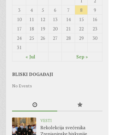
1
2
3
4
5
6
7
8
9
10
11
12
13
14
15
16
17
18
19
20
21
22
23
24
25
26
27
28
29
30
31
« Jul
Sep »
BLISKI DOGAĐAJI
No Events
VESTI
Rekolekcija svećenika
Zrenjaninske biskupije