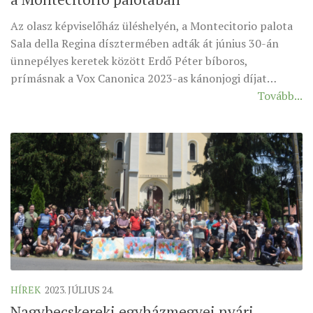
Az olasz képviselőház üléshelyén, a Montecitorio palota
Sala della Regina dísztermében adták át június 30-án
ünnepélyes keretek között Erdő Péter bíboros,
prímásnak a Vox Canonica 2023-as kánonjogi díjat…
Tovább...
HÍREK
2023. JÚLIUS 24.
Nagybecskereki egyházmegyei nyári