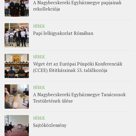
A Nagybecskereki Egyházmegye papjainak
rekollekciója
HÍREK
Papi lelkigyakorlat Rómában
HÍREK
Véget ért az Európai Püspöki Konferenciák
(CCEE) főtitkárainak 53. találkozója
HÍREK
A Nagybecskereki Egyházmegye Tanácsosok
Testületének ülése
HÍREK
Sajtóközlemény