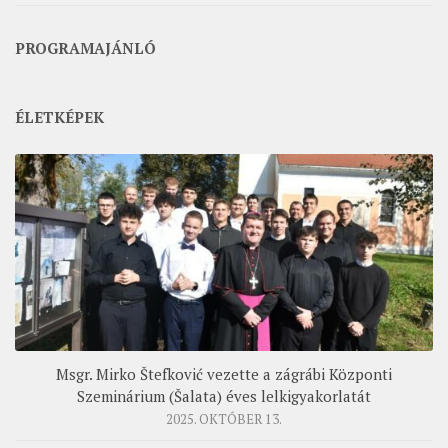
PROGRAMAJÁNLÓ
ÉLETKÉPEK
Msgr. Mirko Štefković vezette a zágrábi Központi
Szeminárium (Šalata) éves lelkigyakorlatát
2025. OKTÓBER 13.