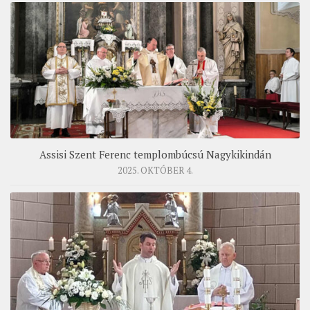
Assisi Szent Ferenc templombúcsú Nagykikindán
2025. OKTÓBER 4.