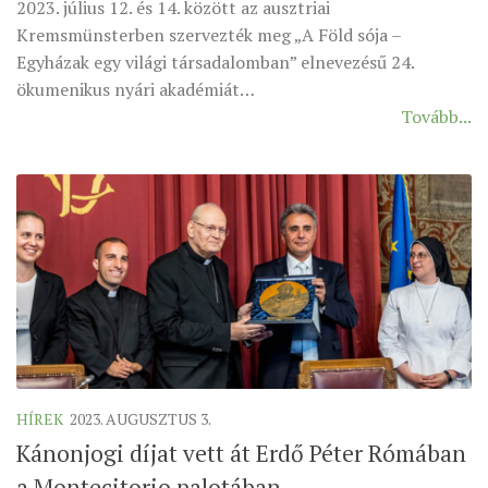
2023. július 12. és 14. között az ausztriai
MUNKADOKUMENTUMOK
Kremsmünsterben szervezték meg „A Föld sója –
ZSINATI HÍREK-ÚJSÁG
Egyházak egy világi társadalomban” elnevezésű 24.
ökumenikus nyári akadémiát…
PASZTORÁLSZOCIOLÓGIAI FELMÉRÉS
Tovább...
KISKORÚAK VÉDELME
„GYERMEKVÉDELMI” KIHÍVÁSOK KÁNONJOGI
MEGKÖZELÍTÉSBEN
HÍREK
2023. AUGUSZTUS 3.
Kánonjogi díjat vett át Erdő Péter Rómában
a Montecitorio palotában