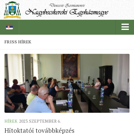
FRISS HÍREK
PÜSPÖKSÉG
PÜSPÖK
TÖRTÉNELEM
EGYHÁZI INTÉZMÉNYEINK
EGYHÁZMEGYEI LEVÉLTÁR
LELKIPÁSZTOROK
SZERZETESRENDEK
HÍREK
2023. SZEPTEMBER 6.
IN MEMORIAM
Hitoktatói továbbképzés
PLÉBÁNIÁK