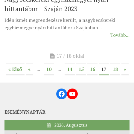
hittantábor – Szaján 2023
Idén ismét megrendezésre került, a nagybecskereki
egyházmegye nyári hittantábora Szajánban…
Tovább...
17 / 18 oldal
« Első
«
...
10
...
14
15
16
17
18
»
Facebook
YouTube
ESEMÉNYNAPTÁR
2026. Augusztus