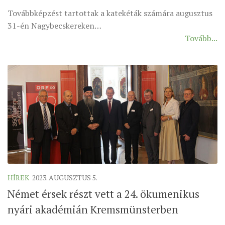
Továbbképzést tartottak a katekéták számára augusztus
ÉSZAKI ESPERESSÉG
31-én Nagybecskereken…
KÖZPONTI ESPERESSÉG
Tovább...
DÉLI ESPERESSÉG
ARCHÍVUM
ARCHÍV ÉLETKÉPEK
SZINÓDUS
ORGANIGRAMMA
PÜSPÖKI DEKRÉTUM
ZSINATI IMA
ZSINAT MOTTÓJA, LOGÓJA
HÍREK
2023. AUGUSZTUS 5.
ZSINATI IRODA
Német érsek részt vett a 24. ökumenikus
KOORDINÁLÓ BIZOTTSÁG
nyári akadémián Kremsmünsterben
ZSINATI TAGOK