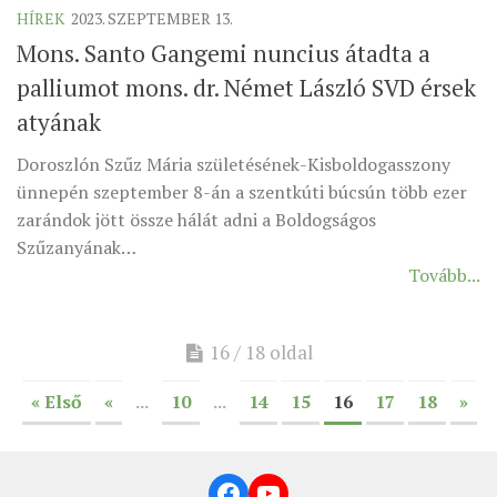
HÍREK
2023. SZEPTEMBER 13.
Mons. Santo Gangemi nuncius átadta a
palliumot mons. dr. Német László SVD érsek
atyának
Doroszlón Szűz Mária születésének-Kisboldogasszony
ünnepén szeptember 8-án a szentkúti búcsún több ezer
zarándok jött össze hálát adni a Boldogságos
Szűzanyának…
Tovább...
16 / 18 oldal
« Első
«
...
10
...
14
15
16
17
18
»
Facebook
YouTube