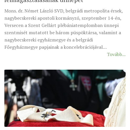
Mons. dr. Német László SVD, belgrádi metropolita érsek,
nagybecskereki apostoli kormányzó, szeptember 14-én,
Versecen a Szent Gellárt plébániatemplomban ünnepi
szentmisét mutatott be három püspöktársa, valamint a
nagybecskereki egyházmegye és a belgrádi
Főegyházmegye papjainak a koncelebrációjával…
Tovább...