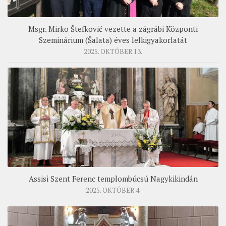
Msgr. Mirko Štefković vezette a zágrábi Központi
Szeminárium (Šalata) éves lelkigyakorlatát
2025. OKTÓBER 13.
Assisi Szent Ferenc templombúcsú Nagykikindán
2025. OKTÓBER 4.