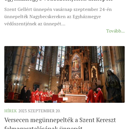
MUNKADOKUMENTUMOK
Szent Gellért ünnepén vasárnap szeptember 24-én
ZSINATI HÍREK-ÚJSÁG
ünnepelték Nagybecskereken az Egyházmegye
védőszentjének az ünnepét…
PASZTORÁLSZOCIOLÓGIAI FELMÉRÉS
Tovább...
KISKORÚAK VÉDELME
„GYERMEKVÉDELMI” KIHÍVÁSOK KÁNONJOGI
MEGKÖZELÍTÉSBEN
HÍREK
2023. SZEPTEMBER 20.
Versecen megünnepelték a Szent Kereszt
felmagasztalásának ünnepét