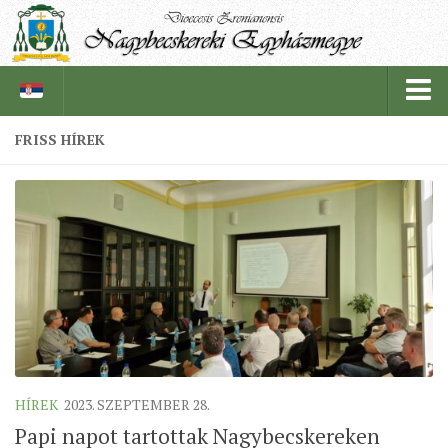
FRISS HÍREK
PÜSPÖKSÉG
PÜSPÖK
TÖRTÉNELEM
EGYHÁZI INTÉZMÉNYEINK
EGYHÁZMEGYEI LEVÉLTÁR
LELKIPÁSZTOROK
SZERZETESRENDEK
HÍREK
2023. SZEPTEMBER 28.
IN MEMORIAM
Papi napot tartottak Nagybecskereken
PLÉBÁNIÁK