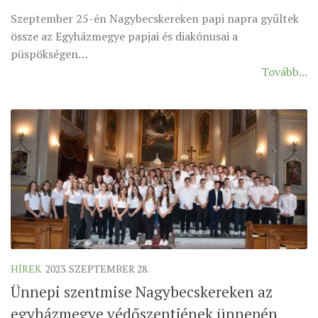
Szeptember 25-én Nagybecskereken papi napra gyűltek
ÉSZAKI ESPERESSÉG
össze az Egyházmegye papjai és diakónusai a
KÖZPONTI ESPERESSÉG
püspökségen…
Tovább...
DÉLI ESPERESSÉG
ARCHÍVUM
ARCHÍV ÉLETKÉPEK
SZINÓDUS
ORGANIGRAMMA
PÜSPÖKI DEKRÉTUM
ZSINATI IMA
ZSINAT MOTTÓJA, LOGÓJA
ZSINATI IRODA
HÍREK
2023. SZEPTEMBER 28.
KOORDINÁLÓ BIZOTTSÁG
Ünnepi szentmise Nagybecskereken az
ZSINATI TAGOK
egyházmegye védőszentjének ünnepén