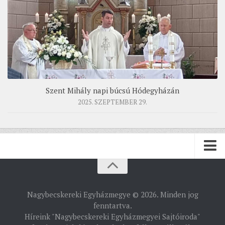
Szent Mihály napi búcsú Hódegyházán
2025. SZEPTEMBER 29.
PÜSPÖKSÉG
Nagybecskereki Egyházmegye © 2026. Minden jog
PÜSPÖK
fenntartva.
Híreink "Nagybecskereki Egyházmegyei Sajtóiroda"
TÖRTÉNELEM