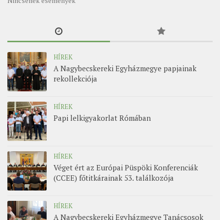
Nincsenek események
HÍREK
A Nagybecskereki Egyházmegye papjainak
rekollekciója
HÍREK
Papi lelkigyakorlat Rómában
HÍREK
Véget ért az Európai Püspöki Konferenciák
(CCEE) főtitkárainak 53. találkozója
HÍREK
A Nagybecskereki Egyházmegye Tanácsosok