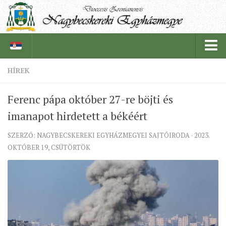
HÍREK
PÜSPÖKSÉG
Ferenc pápa október 27-re böjti és
PÜSPÖK
imanapot hirdetett a békéért
TÖRTÉNELEM
SZERZŐ: NAGYBECSKEREKI EGYHÁZMEGYEI SAJTÓIRODA · 2023.
EGYHÁZI INTÉZMÉNYEINK
OKTÓBER 19, CSÜTÖRTÖK
EGYHÁZMEGYEI LEVÉLTÁR
LELKIPÁSZTOROK
SZERZETESRENDEK
IN MEMORIAM
PLÉBÁNIÁK