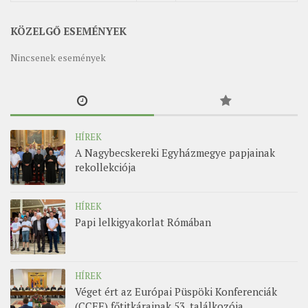
KÖZELGŐ ESEMÉNYEK
Nincsenek események
HÍREK
A Nagybecskereki Egyházmegye papjainak
rekollekciója
HÍREK
Papi lelkigyakorlat Rómában
HÍREK
Véget ért az Európai Püspöki Konferenciák
(CCEE) főtitkárainak 53. találkozója