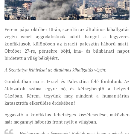
ÉSZAKI ESPERESSÉG
KÖZPONTI ESPERESSÉG
Ferenc pápa október 18-án, szerdán az általános kihallgatás
DÉLI ESPERESSÉG
végén ismét aggodalmának adott hangot a fegyveres
ARCHÍVUM
konfliktusok, különösen az izraeli–palesztin háború miatt.
Október 27-re, péntekre böjti, ima- és bűnbánati napot
ARCHÍV ÉLETKÉPEK
hirdetett a világ békéjéért.
SZINÓDUS
A Szentatya felhívásai az általános kihallgatás végén:
ORGANIGRAMMA
Gondolatban ma is Izrael és Palesztina felé fordulunk. Az
PÜSPÖKI DEKRÉTUM
áldozatok száma egyre nő, és kétségbeejtő a helyzet
ZSINATI IMA
Gázában. Kérem, tegyünk meg mindent a humanitárius
ZSINAT MOTTÓJA, LOGÓJA
katasztrófa elkerülése érdekében!
ZSINATI IRODA
Aggasztó a konfliktus lehetséges kiszélesedése, miközben
KOORDINÁLÓ BIZOTTSÁG
már megannyi háborús front nyílt a világban.
ZSINATI TAGOK
Hallgassanak a fegyverek! Halljuk meg, hogy a népek, az