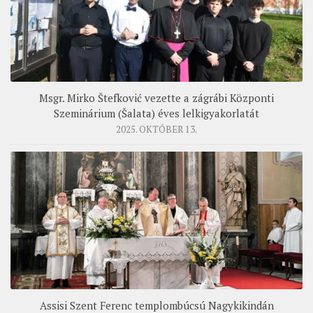
Msgr. Mirko Štefković vezette a zágrábi Központi
Szeminárium (Šalata) éves lelkigyakorlatát
2025. OKTÓBER 13.
Assisi Szent Ferenc templombúcsú Nagykikindán