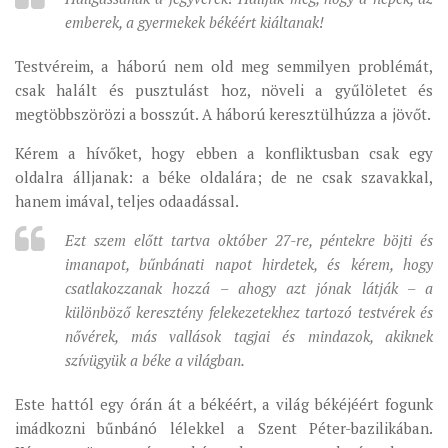
emberek, a gyermekek békéért kiáltanak!
MUNKADOKUMENTUMOK
ZSINATI HÍREK-ÚJSÁG
Testvéreim, a háború nem old meg semmilyen problémát,
PASZTORÁLSZOCIOLÓGIAI FELMÉRÉS
csak halált és pusztulást hoz, növeli a gyűlöletet és
megtöbbszörözi a bosszút. A háború keresztülhúzza a jövőt.
KISKORÚAK VÉDELME
Kérem a hívőket, hogy ebben a konfliktusban csak egy
„GYERMEKVÉDELMI” KIHÍVÁSOK KÁNONJOGI
oldalra álljanak: a béke oldalára; de ne csak szavakkal,
MEGKÖZELÍTÉSBEN
hanem imával, teljes odaadással.
Ezt szem előtt tartva október 27-re, péntekre böjti és
imanapot, bűnbánati napot hirdetek, és kérem, hogy
csatlakozzanak hozzá – ahogy azt jónak látják – a
különböző keresztény felekezetekhez tartozó testvérek és
nővérek, más vallások tagjai és mindazok, akiknek
szívügyük a béke a világban.
Este hattól egy órán át a békéért, a világ békéjéért fogunk
imádkozni bűnbánó lélekkel a Szent Péter-bazilikában.