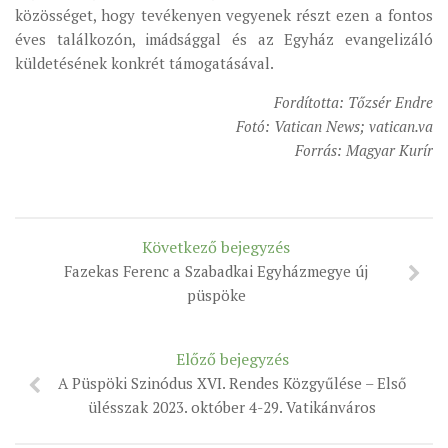
közösséget, hogy tevékenyen vegyenek részt ezen a fontos
éves találkozón, imádsággal és az Egyház evangelizáló
küldetésének konkrét támogatásával.
Fordította: Tőzsér Endre
Fotó: Vatican News; vatican.va
Forrás: Magyar Kurír
Következő bejegyzés
Fazekas Ferenc a Szabadkai Egyházmegye új
püspöke
Előző bejegyzés
A Püspöki Szinódus XVI. Rendes Közgyűlése – Első
ülésszak 2023. október 4-29. Vatikánváros