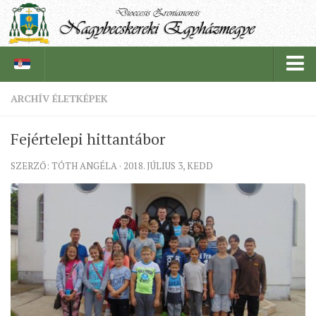
ARCHÍV ÉLETKÉPEK
PÜSPÖKSÉG
Fejértelepi hittantábor
PÜSPÖK
SZERZŐ: TÓTH ANGÉLA · 2018. JÚLIUS 3, KEDD
TÖRTÉNELEM
EGYHÁZI INTÉZMÉNYEINK
EGYHÁZMEGYEI LEVÉLTÁR
LELKIPÁSZTOROK
SZERZETESRENDEK
IN MEMORIAM
PLÉBÁNIÁK