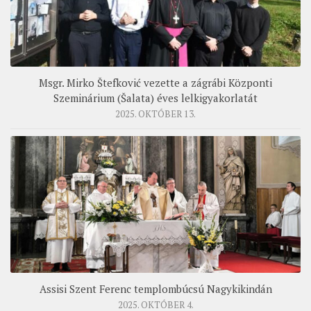
Msgr. Mirko Štefković vezette a zágrábi Központi
Szeminárium (Šalata) éves lelkigyakorlatát
2025. OKTÓBER 13.
Assisi Szent Ferenc templombúcsú Nagykikindán
2025. OKTÓBER 4.