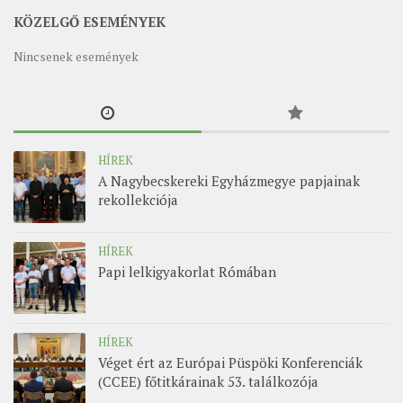
KÖZELGŐ ESEMÉNYEK
Nincsenek események
HÍREK
A Nagybecskereki Egyházmegye papjainak
rekollekciója
HÍREK
Papi lelkigyakorlat Rómában
HÍREK
Véget ért az Európai Püspöki Konferenciák
(CCEE) főtitkárainak 53. találkozója