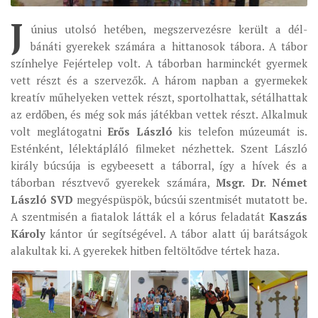
J
ÉSZAKI ESPERESSÉG
únius utolsó hetében, megszervezésre került a dél-
bánáti gyerekek számára a hittanosok tábora. A tábor
KÖZPONTI ESPERESSÉG
színhelye Fejértelep volt. A táborban harminckét gyermek
DÉLI ESPERESSÉG
vett részt és a szervezők. A három napban a gyermekek
ARCHÍVUM
kreatív műhelyeken vettek részt, sportolhattak, sétálhattak
az erdőben, és még sok más játékban vettek részt. Alkalmuk
ARCHÍV ÉLETKÉPEK
volt meglátogatni
Erős László
kis telefon múzeumát is.
SZINÓDUS
Esténként, lélektápláló filmeket nézhettek. Szent László
király búcsúja is egybeesett a táborral, így a hívek és a
ORGANIGRAMMA
táborban résztvevő gyerekek számára,
Msgr. Dr. Német
PÜSPÖKI DEKRÉTUM
László SVD
megyéspüspök, búcsúi szentmisét mutatott be.
A szentmisén a fiatalok látták el a kórus feladatát
Kaszás
ZSINATI IMA
Károly
kántor úr segítségével. A tábor alatt új barátságok
ZSINAT MOTTÓJA, LOGÓJA
alakultak ki. A gyerekek hitben feltöltődve tértek haza.
ZSINATI IRODA
KOORDINÁLÓ BIZOTTSÁG
ZSINATI TAGOK