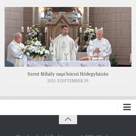
Szent Mihály napi búcsú Hódegyházán
2025. SZEPTEMBER 29.
PÜSPÖKSÉG