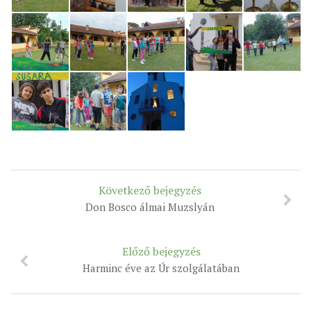
MUNKADOKUMENTUMOK
ZSINATI HÍREK-ÚJSÁG
PASZTORÁLSZOCIOLÓGIAI FELMÉRÉS
KISKORÚAK VÉDELME
„GYERMEKVÉDELMI” KIHÍVÁSOK KÁNONJOGI
MEGKÖZELÍTÉSBEN
Következő bejegyzés
Don Bosco álmai Muzslyán
Előző bejegyzés
Harminc éve az Úr szolgálatában