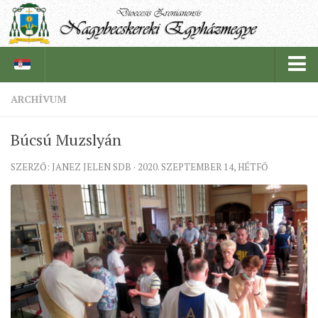
ARCHÍVUM
PÜSPÖKSÉG
Búcsú Muzslyán
PÜSPÖK
SZERZŐ: JANEZ JELEN SDB · 2020. SZEPTEMBER 14, HÉTFŐ
TÖRTÉNELEM
EGYHÁZI INTÉZMÉNYEINK
EGYHÁZMEGYEI LEVÉLTÁR
LELKIPÁSZTOROK
SZERZETESRENDEK
IN MEMORIAM
PLÉBÁNIÁK