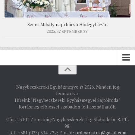
Szent Mihály napi búcsú Hódegyházán
2025. SZEPTEMBER 29.
PÜSPÖKSÉG
Nagybecskereki Egyházmegye © 2026. Minden jog
PÜSPÖK
fenntartva.
Híreink "Nagybecskereki Egyházmegyei Sajtóiroda"
TÖRTÉNELEM
forrásmegjelöléssel szabadon felhasználhatók.
EGYHÁZI INTÉZMÉNYEINK
Cím: 23101 Zrenjanin/Nagybecskerek, Trg Slobode br. 8. Pf.:
EGYHÁZMEGYEI LEVÉLTÁR
98.
Tel: +381 (023) 534-722; E-mail:
ordinariatus@gmail.com
LELKIPÁSZTOROK