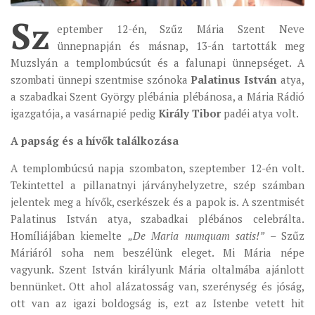
Sz
ÉSZAKI ESPERESSÉG
eptember 12-én, Szűz Mária Szent Neve
ünnepnapján és másnap, 13-án tartották meg
KÖZPONTI ESPERESSÉG
Muzslyán a templombúcsút és a falunapi ünnepséget. A
DÉLI ESPERESSÉG
szombati ünnepi szentmise szónoka
Palatinus István
atya,
ARCHÍVUM
a szabadkai Szent György plébánia plébánosa, a Mária Rádió
igazgatója, a vasárnapié pedig
Király Tibor
padéi atya volt.
ARCHÍV ÉLETKÉPEK
A papság és a hívők találkozása
SZINÓDUS
A templombúcsú napja szombaton, szeptember 12-én volt.
ORGANIGRAMMA
Tekintettel a pillanatnyi járványhelyzetre, szép számban
PÜSPÖKI DEKRÉTUM
jelentek meg a hívők, cserkészek és a papok is. A szentmisét
ZSINATI IMA
Palatinus István atya, szabadkai plébános celebrálta.
Homíliájában kiemelte
„De Maria numquam satis!”
– Szűz
ZSINAT MOTTÓJA, LOGÓJA
Máriáról soha nem beszélünk eleget. Mi Mária népe
ZSINATI IRODA
vagyunk. Szent István királyunk Mária oltalmába ajánlott
KOORDINÁLÓ BIZOTTSÁG
bennünket. Ott ahol alázatosság van, szerénység és jóság,
ott van az igazi boldogság is, ezt az Istenbe vetett hit
ZSINATI TAGOK