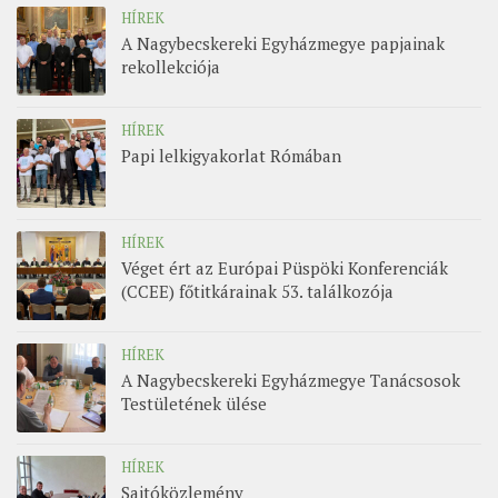
HÍREK
A Nagybecskereki Egyházmegye papjainak
rekollekciója
HÍREK
Papi lelkigyakorlat Rómában
HÍREK
Véget ért az Európai Püspöki Konferenciák
(CCEE) főtitkárainak 53. találkozója
HÍREK
A Nagybecskereki Egyházmegye Tanácsosok
Testületének ülése
HÍREK
Sajtóközlemény