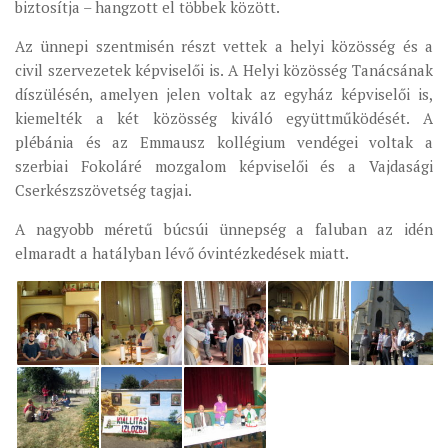
biztosítja – hangzott el többek között.
MUNKADOKUMENTUMOK
Az ünnepi szentmisén részt vettek a helyi közösség és a
ZSINATI HÍREK-ÚJSÁG
civil szervezetek képviselői is. A Helyi közösség Tanácsának
PASZTORÁLSZOCIOLÓGIAI FELMÉRÉS
díszülésén, amelyen jelen voltak az egyház képviselői is,
kiemelték a két közösség kiváló együttműködését. A
KISKORÚAK VÉDELME
plébánia és az Emmausz kollégium vendégei voltak a
„GYERMEKVÉDELMI” KIHÍVÁSOK KÁNONJOGI
szerbiai Fokoláré mozgalom képviselői és a Vajdasági
MEGKÖZELÍTÉSBEN
Cserkészszövetség tagjai.
A nagyobb méretű búcsúi ünnepség a faluban az idén
elmaradt a hatályban lévő óvintézkedések miatt.