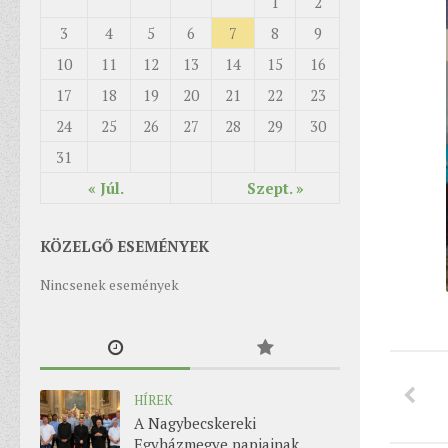
1
2
3
4
5
6
7
8
9
10
11
12
13
14
15
16
17
18
19
20
21
22
23
24
25
26
27
28
29
30
31
« Júl.
Szept. »
KÖZELGŐ ESEMÉNYEK
Nincsenek események
HÍREK
A Nagybecskereki
Egyházmegye papjainak