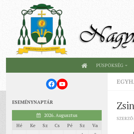
PÜSPÖKSÉG
EGYH
Facebook
YouTube
ESEMÉNYNAPTÁR
Zsin
2026. Augusztus
SZERZŐ:
Hé
Ke
Sz
Cs
Pé
Sz
Va