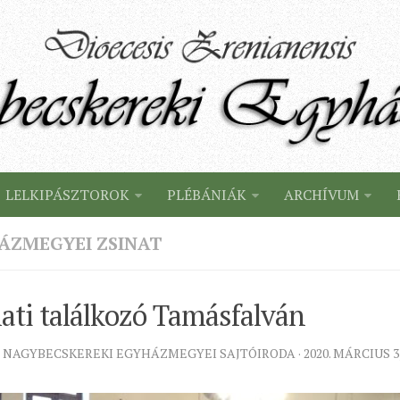
LELKIPÁSZTOROK
PLÉBÁNIÁK
ARCHÍVUM
ÁZMEGYEI ZSINAT
ati találkozó Tamásfalván
 NAGYBECSKEREKI EGYHÁZMEGYEI SAJTÓIRODA · 2020. MÁRCIUS 3