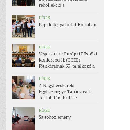
rekollekciója
HÍREK
Papi lelkigyakorlat Rómában
HÍREK
Véget ért az Európai Püspöki
Konferenciák (CCEE)
főtitkárainak 53. találkozója
HÍREK
A Nagybecskereki
Egyházmegye Tanácsosok
Testületének ülése
HÍREK
Sajtóközlemény