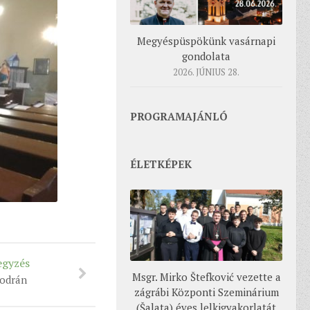
Megyéspüspökünk vasárnapi
gondolata
2026. JÚNIUS 28.
PROGRAMAJÁNLÓ
ÉLETKÉPEK
egyzés
Msgr. Mirko Štefković vezette a
eodrán
zágrábi Központi Szeminárium
(Šalata) éves lelkigyakorlatát