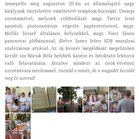
ünnepelte meg augusztus 20-án az államalapító nagy
királyunk tiszteletére emeltetett templom búcsúját. Ünnepi
szentmisével, melynek celebrálását msgr. Tietze Jenő
apostoli protonotárius végezte paptestvéreivel, msgr.
Mellár József általános helynökkel, msgr. Fiser János
pancsovai plébánossal, illetve Janez Jelen SDB muzslyai
szaleziánus atyával. Az új kenyér megáldását megelőzően
került sor Micsik Béla helybéli kántor és hitoktató lektorrá
való felavatására. Átszőve mindezt az örök-érvényű
szentistváni intelemmel:
tiszteld a másét, de a magadét becsüld
meg és szeresd!