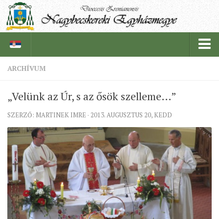
ARCHÍVUM
PÜSPÖKSÉG
„Velünk az Úr, s az ősök szelleme…”
PÜSPÖK
SZERZŐ: MARTINEK IMRE · 2013. AUGUSZTUS 20, KEDD
TÖRTÉNELEM
EGYHÁZI INTÉZMÉNYEINK
EGYHÁZMEGYEI LEVÉLTÁR
LELKIPÁSZTOROK
SZERZETESRENDEK
IN MEMORIAM
PLÉBÁNIÁK