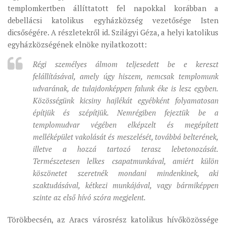
templomkertben állíttatott fel napokkal korábban a
MUNKADOKUMENTUMOK
debellácsi katolikus egyházközség vezetősége Isten
ZSINATI HÍREK-ÚJSÁG
dicsőségére. A részletekről id. Szilágyi Géza, a helyi katolikus
egyházközségének elnöke nyilatkozott:
PASZTORÁLSZOCIOLÓGIAI FELMÉRÉS
KISKORÚAK VÉDELME
Régi személyes álmom teljesedett be e kereszt
felállításával, amely úgy hiszem, nemcsak templomunk
„GYERMEKVÉDELMI” KIHÍVÁSOK KÁNONJOGI
udvarának, de tulajdonképpen falunk éke is lesz egyben.
MEGKÖZELÍTÉSBEN
Közösségünk kicsiny hajlékát egyébként folyamatosan
építjük és szépítjük. Nemrégiben fejeztük be a
templomudvar végében elképzelt és megépített
melléképület vakolását és meszelését, továbbá belterének,
illetve a hozzá tartozó terasz lebetonozását.
Természetesen lelkes csapatmunkával, amiért külön
köszönetet szeretnék mondani mindenkinek, aki
szaktudásával, kétkezi munkájával, vagy bármiképpen
szinte az első hívó szóra megjelent.
Törökbecsén, az Aracs városrész katolikus hívőközössége