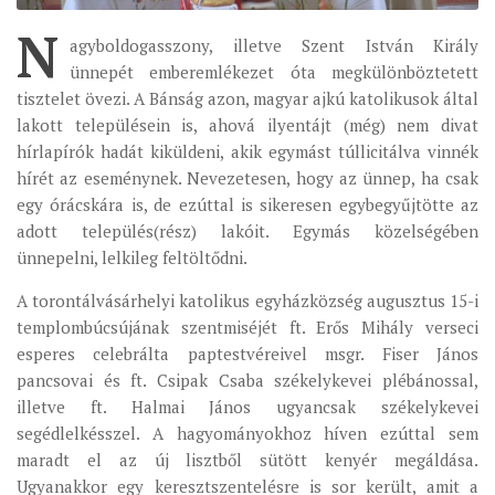
N
ÉSZAKI ESPERESSÉG
agyboldogasszony, illetve Szent István Király
ünnepét emberemlékezet óta megkülönböztetett
KÖZPONTI ESPERESSÉG
tisztelet övezi. A Bánság azon, magyar ajkú katolikusok által
DÉLI ESPERESSÉG
lakott településein is, ahová ilyentájt (még) nem divat
ARCHÍVUM
hírlapírók hadát kiküldeni, akik egymást túllicitálva vinnék
hírét az eseménynek. Nevezetesen, hogy az ünnep, ha csak
ARCHÍV ÉLETKÉPEK
egy órácskára is, de ezúttal is sikeresen egybegyűjtötte az
SZINÓDUS
adott település(rész) lakóit. Egymás közelségében
ünnepelni, lelkileg feltöltődni.
ORGANIGRAMMA
A torontálvásárhelyi katolikus egyházközség augusztus 15-i
PÜSPÖKI DEKRÉTUM
templombúcsújának szentmiséjét ft. Erős Mihály verseci
ZSINATI IMA
esperes celebrálta paptestvéreivel msgr. Fiser János
ZSINAT MOTTÓJA, LOGÓJA
pancsovai és ft. Csipak Csaba székelykevei plébánossal,
illetve ft. Halmai János ugyancsak székelykevei
ZSINATI IRODA
segédlelkésszel. A hagyományokhoz híven ezúttal sem
KOORDINÁLÓ BIZOTTSÁG
maradt el az új lisztből sütött kenyér megáldása.
ZSINATI TAGOK
Ugyanakkor egy keresztszentelésre is sor került, amit a