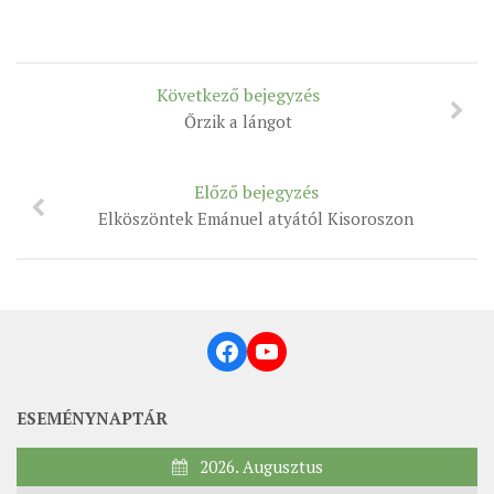
Következő bejegyzés
Őrzik a lángot
Előző bejegyzés
Elköszöntek Emánuel atyától Kisoroszon
Facebook
YouTube
ESEMÉNYNAPTÁR
2026. Augusztus