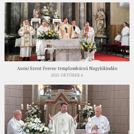
Assisi Szent Ferenc templombúcsú Nagykikindán
2025. OKTÓBER 4.