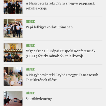
A Nagybecskereki Egyházmegye papjainak
rekollekciója
HÍREK
Papi lelkigyakorlat Rómában
HÍREK
Véget ért az Európai Püspöki Konferenciák
(CCEE) főtitkárainak 53. találkozója
HÍREK
A Nagybecskereki Egyházmegye Tanácsosok
Testületének ülése
HÍREK
Sajtóközlemény