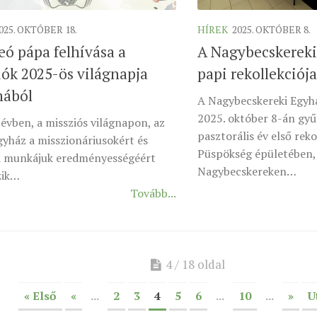
025. OKTÓBER 18.
HÍREK
2025. OKTÓBER 8.
eó pápa felhívása a
A Nagybecskerek
iók 2025-ös világnapja
papi rekollekciója
mából
A Nagybecskereki Egyh
2025. október 8-án gyűl
évben, a missziós világnapon, az
pasztorális év első reko
gyház a misszionáriusokért és
Püspökség épületében,
i munkájuk eredményességéért
Nagybecskereken…
zik…
Tovább...
4 / 18 oldal
« Első
«
...
2
3
4
5
6
...
10
...
»
U