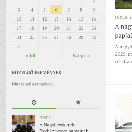
1
2
3
4
5
6
7
8
9
HÍREK
2
10
11
12
13
14
15
16
A nag
17
18
19
20
21
22
23
papjai
24
25
26
27
28
29
30
A nagyb
31
2025. n
« Júl.
Szept. »
részt a
KÖZELGŐ ESEMÉNYEK
Nincsenek események
HÍREK
A Nagybecskereki
Egyházmegye papjainak