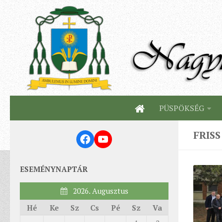
PÜSPÖKSÉG
FRISS
Facebook
YouTube
ESEMÉNYNAPTÁR
2026. Augusztus
Hé
Ke
Sz
Cs
Pé
Sz
Va