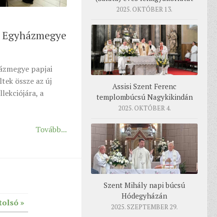
2025. OKTÓBER 13.
i Egyházmegye
ázmegye papjai
tek össze az új
Assisi Szent Ferenc
llekciójára, a
templombúcsú Nagykikindán
2025. OKTÓBER 4.
Tovább...
Szent Mihály napi búcsú
Hódegyházán
tolsó »
2025. SZEPTEMBER 29.