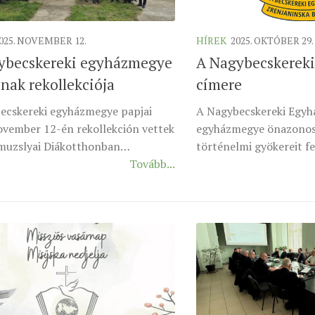
025. NOVEMBER 12.
HÍREK
2025. OKTÓBER 29.
ybecskereki egyházmegye
A Nagybecskerek
nak rekollekciója
címere
ecskereki egyházmegye papjai
A Nagybecskereki Egyh
ovember 12-én rekollekción vettek
egyházmegye önazonos
 muzslyai Diákotthonban…
történelmi gyökereit fe
Tovább...