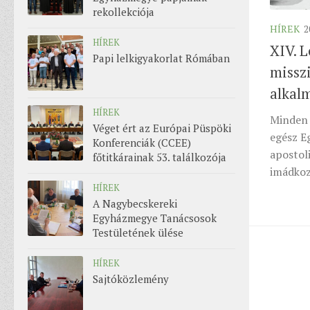
rekollekciója
HÍREK
2
HÍREK
XIV. L
Papi lelkigyakorlat Rómában
missz
alkal
HÍREK
Minden 
Véget ért az Európai Püspöki
egész E
Konferenciák (CCEE)
apostol
főtitkárainak 53. találkozója
imádko
HÍREK
A Nagybecskereki
Egyházmegye Tanácsosok
Testületének ülése
HÍREK
Sajtóközlemény