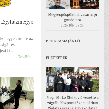
Megyéspüspökünk vasárnapi
gondolata
i Egyházmegye
2026. JÚNIUS 28.
ázmegye címere az
PROGRAMAJÁNLÓ
ságát és
jezi ki…
Tovább...
ÉLETKÉPEK
Msgr. Mirko Štefković vezette a
zágrábi Központi Szeminárium
(Šalata) éves lelkigyakorlatát