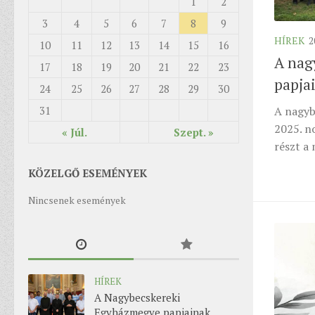
1
2
3
4
5
6
7
8
9
HÍREK
2
10
11
12
13
14
15
16
A nag
17
18
19
20
21
22
23
papjai
24
25
26
27
28
29
30
A nagyb
31
2025. n
« Júl.
Szept. »
részt a
KÖZELGŐ ESEMÉNYEK
Nincsenek események
HÍREK
A Nagybecskereki
Egyházmegye papjainak