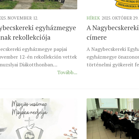
025. NOVEMBER 12.
HÍREK
2025. OKTÓBER 29.
ybecskereki egyházmegye
A Nagybecskerek
nak rekollekciója
címere
ecskereki egyházmegye papjai
A Nagybecskereki Egyh
ovember 12-én rekollekción vettek
egyházmegye önazonos
 muzslyai Diákotthonban…
történelmi gyökereit fe
Tovább...