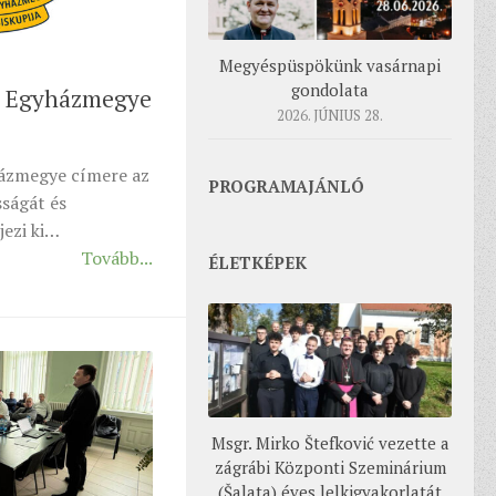
Megyéspüspökünk vasárnapi
gondolata
i Egyházmegye
2026. JÚNIUS 28.
ázmegye címere az
PROGRAMAJÁNLÓ
ságát és
jezi ki…
Tovább...
ÉLETKÉPEK
Msgr. Mirko Štefković vezette a
zágrábi Központi Szeminárium
(Šalata) éves lelkigyakorlatát