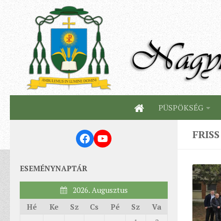
PÜSPÖKSÉG
FRISS
Facebook
YouTube
ESEMÉNYNAPTÁR
2026. Augusztus
Hé
Ke
Sz
Cs
Pé
Sz
Va