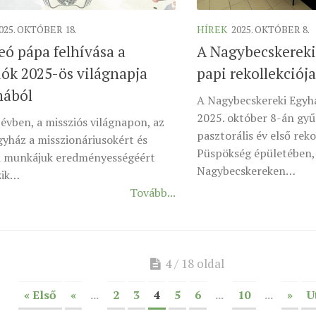
025. OKTÓBER 18.
HÍREK
2025. OKTÓBER 8.
eó pápa felhívása a
A Nagybecskerek
iók 2025-ös világnapja
papi rekollekciója
mából
A Nagybecskereki Egyh
2025. október 8-án gyűl
évben, a missziós világnapon, az
pasztorális év első reko
gyház a misszionáriusokért és
Püspökség épületében,
i munkájuk eredményességéért
Nagybecskereken…
zik…
Tovább...
4 / 18 oldal
« Első
«
...
2
3
4
5
6
...
10
...
»
U