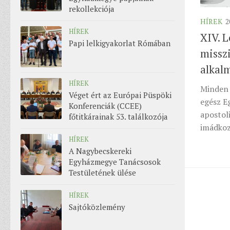
rekollekciója
HÍREK
2
HÍREK
XIV. L
Papi lelkigyakorlat Rómában
missz
alkal
HÍREK
Minden 
Véget ért az Európai Püspöki
egész E
Konferenciák (CCEE)
apostol
főtitkárainak 53. találkozója
imádko
HÍREK
A Nagybecskereki
Egyházmegye Tanácsosok
Testületének ülése
HÍREK
Sajtóközlemény