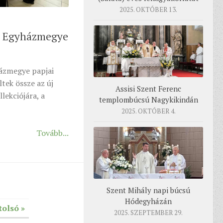
2025. OKTÓBER 13.
i Egyházmegye
ázmegye papjai
tek össze az új
Assisi Szent Ferenc
llekciójára, a
templombúcsú Nagykikindán
2025. OKTÓBER 4.
Tovább...
Szent Mihály napi búcsú
Hódegyházán
tolsó »
2025. SZEPTEMBER 29.