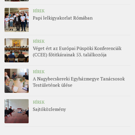
HÍREK
Papi lelkigyakorlat Rómában
HÍREK
Véget ért az Európai Püspöki Konferenciák
(CCEE) főtitkárainak 53. találkozója
HÍREK
A Nagybecskereki Egyházmegye Tanácsosok
Testületének ülése
HÍREK
Sajtóközlemény