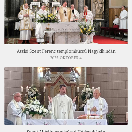
Assisi Szent Ferenc templombúcsú Nagykikindán
2025. OKTÓBER 4.
Szent Mihály napi búcsú Hódegyházán