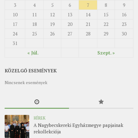
3
4
5
6
7
8
9
10
11
12
13
14
15
16
17
18
19
20
21
22
23
24
25
26
27
28
29
30
31
« Júl.
Szept. »
KÖZELGŐ ESEMÉNYEK
Nincsenek események
HÍREK
A Nagybecskereki Egyházmegye papjainak
rekollekciója