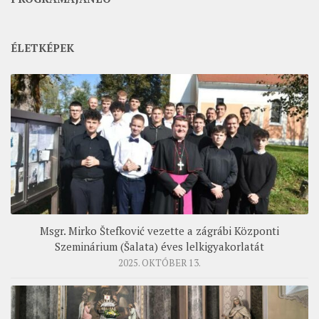
ÉLETKÉPEK
Msgr. Mirko Štefković vezette a zágrábi Központi
Szeminárium (Šalata) éves lelkigyakorlatát
2025. OKTÓBER 13.