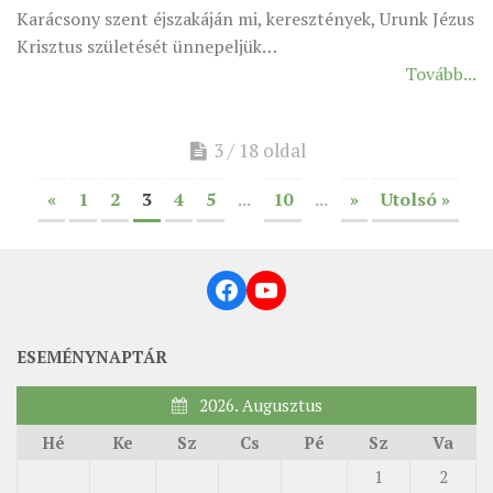
Karácsony szent éjszakáján mi, keresztények, Urunk Jézus
Krisztus születését ünnepeljük…
Tovább...
3 / 18 oldal
«
1
2
3
4
5
...
10
...
»
Utolsó »
Facebook
YouTube
ESEMÉNYNAPTÁR
2026. Augusztus
Hé
Ke
Sz
Cs
Pé
Sz
Va
1
2