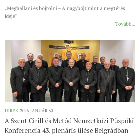
„Meghallani és böjtölni – A nagyböjt mint a megtérés
ÉSZAKI ESPERESSÉG
ideje”
KÖZPONTI ESPERESSÉG
Tovább...
DÉLI ESPERESSÉG
ARCHÍVUM
ARCHÍV ÉLETKÉPEK
SZINÓDUS
ORGANIGRAMMA
PÜSPÖKI DEKRÉTUM
ZSINATI IMA
ZSINAT MOTTÓJA, LOGÓJA
HÍREK
2026. JANUÁR 30.
ZSINATI IRODA
A Szent Cirill és Metód Nemzetközi Püspöki
KOORDINÁLÓ BIZOTTSÁG
Konferencia 43. plenáris ülése Belgrádban
ZSINATI TAGOK