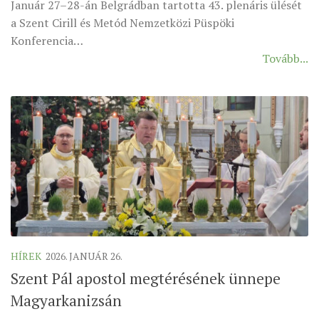
Január 27–28-án Belgrádban tartotta 43. plenáris ülését
MUNKADOKUMENTUMOK
a Szent Cirill és Metód Nemzetközi Püspöki
ZSINATI HÍREK-ÚJSÁG
Konferencia…
Tovább...
PASZTORÁLSZOCIOLÓGIAI FELMÉRÉS
KISKORÚAK VÉDELME
„GYERMEKVÉDELMI” KIHÍVÁSOK KÁNONJOGI
MEGKÖZELÍTÉSBEN
HÍREK
2026. JANUÁR 26.
Szent Pál apostol megtérésének ünnepe
Magyarkanizsán