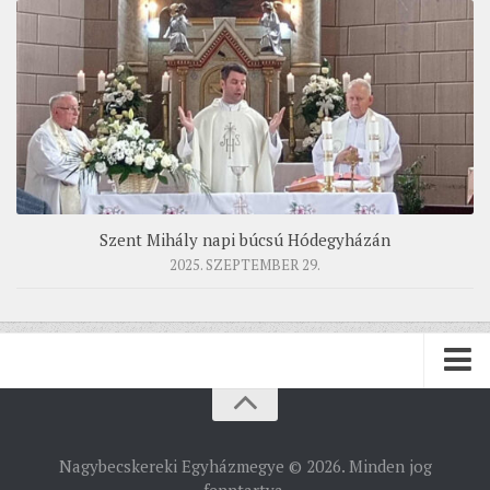
Szent Mihály napi búcsú Hódegyházán
2025. SZEPTEMBER 29.
PÜSPÖKSÉG
Nagybecskereki Egyházmegye © 2026. Minden jog
PÜSPÖK