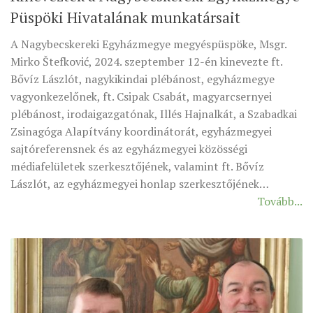
Püspöki Hivatalának munkatársait
MUNKADOKUMENTUMOK
ZSINATI HÍREK-ÚJSÁG
A Nagybecskereki Egyházmegye megyéspüspöke, Msgr.
Mirko Štefković, 2024. szeptember 12-én kinevezte ft.
PASZTORÁLSZOCIOLÓGIAI FELMÉRÉS
Bővíz Lászlót, nagykikindai plébánost, egyházmegye
KISKORÚAK VÉDELME
vagyonkezelőnek, ft. Csipak Csabát, magyarcsernyei
„GYERMEKVÉDELMI” KIHÍVÁSOK KÁNONJOGI
plébánost, irodaigazgatónak, Illés Hajnalkát, a Szabadkai
MEGKÖZELÍTÉSBEN
Zsinagóga Alapítvány koordinátorát, egyházmegyei
sajtóreferensnek és az egyházmegyei közösségi
médiafelületek szerkesztőjének, valamint ft. Bővíz
Lászlót, az egyházmegyei honlap szerkesztőjének…
Tovább...