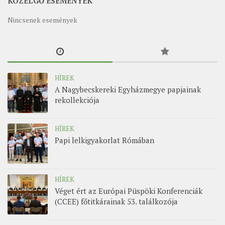
KÖZELGŐ ESEMÉNYEK
Nincsenek események
HÍREK
A Nagybecskereki Egyházmegye papjainak
rekollekciója
HÍREK
Papi lelkigyakorlat Rómában
HÍREK
Véget ért az Európai Püspöki Konferenciák
(CCEE) főtitkárainak 53. találkozója