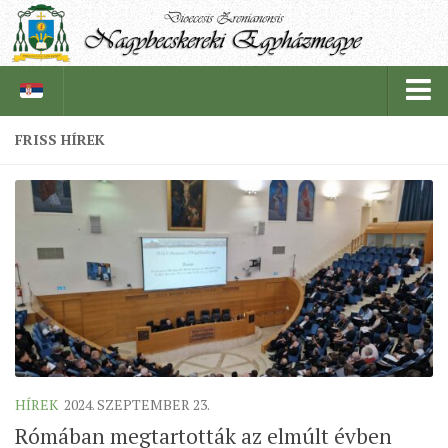
FRISS HÍREK
PÜSPÖKSÉG
PÜSPÖK
TÖRTÉNELEM
EGYHÁZI INTÉZMÉNYEINK
EGYHÁZMEGYEI LEVÉLTÁR
LELKIPÁSZTOROK
SZERZETESRENDEK
HÍREK
2024. SZEPTEMBER 23.
IN MEMORIAM
Rómában megtartották az elmúlt évben
PLÉBÁNIÁK