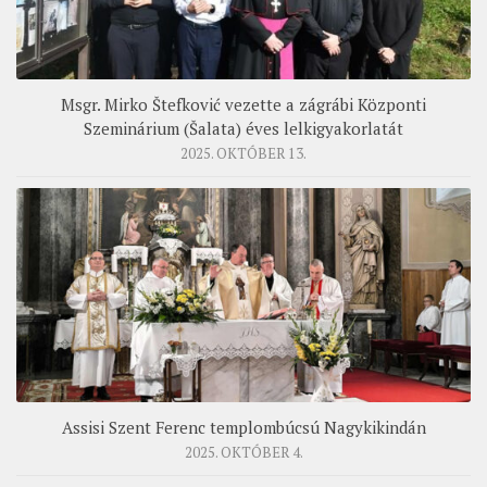
Msgr. Mirko Štefković vezette a zágrábi Központi
Szeminárium (Šalata) éves lelkigyakorlatát
2025. OKTÓBER 13.
Assisi Szent Ferenc templombúcsú Nagykikindán
2025. OKTÓBER 4.