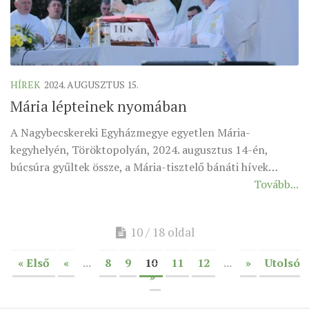
HÍREK
2024. AUGUSZTUS 15.
Mária lépteinek nyomában
A Nagybecskereki Egyházmegye egyetlen Mária-
kegyhelyén, Töröktopolyán, 2024. augusztus 14-én,
búcsúra gyűltek össze, a Mária-tisztelő bánáti hívek…
Tovább...
10 / 18 oldal
« Első
«
...
8
9
10
11
12
...
»
Utolsó
»