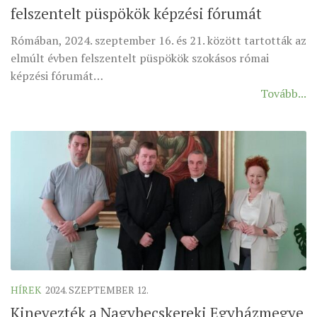
felszentelt püspökök képzési fórumát
ÉSZAKI ESPERESSÉG
Rómában, 2024. szeptember 16. és 21. között tartották az
KÖZPONTI ESPERESSÉG
elmúlt évben felszentelt püspökök szokásos római
DÉLI ESPERESSÉG
képzési fórumát…
Tovább...
ARCHÍVUM
ARCHÍV ÉLETKÉPEK
SZINÓDUS
ORGANIGRAMMA
PÜSPÖKI DEKRÉTUM
ZSINATI IMA
ZSINAT MOTTÓJA, LOGÓJA
ZSINATI IRODA
KOORDINÁLÓ BIZOTTSÁG
HÍREK
2024. SZEPTEMBER 12.
ZSINATI TAGOK
Kinevezték a Nagybecskereki Egyházmegye