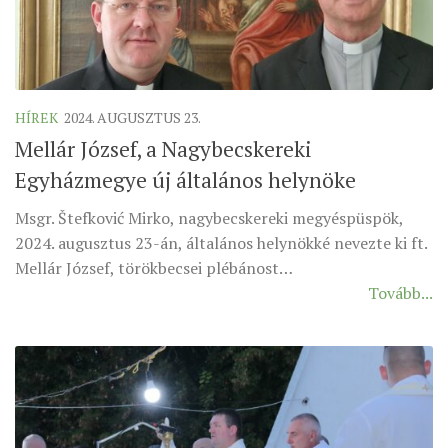
HÍREK
2024. AUGUSZTUS 23.
Mellár József, a Nagybecskereki
Egyházmegye új általános helynöke
Msgr. Štefković Mirko, nagybecskereki megyéspüspök,
2024. augusztus 23-án, általános helynökké nevezte ki ft.
Mellár József, törökbecsei plébánost…
Tovább...