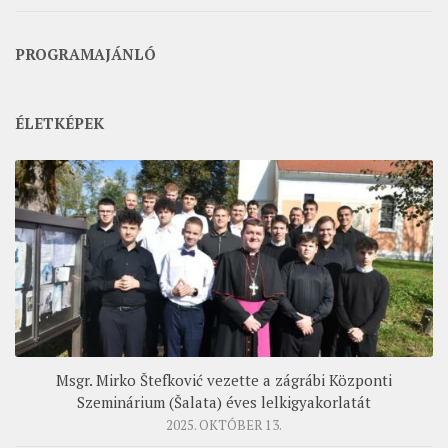
PROGRAMAJÁNLÓ
ÉLETKÉPEK
Msgr. Mirko Štefković vezette a zágrábi Központi
Szeminárium (Šalata) éves lelkigyakorlatát
2025. OKTÓBER 13.