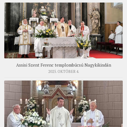
Assisi Szent Ferenc templombúcsú Nagykikindán
2025. OKTÓBER 4.