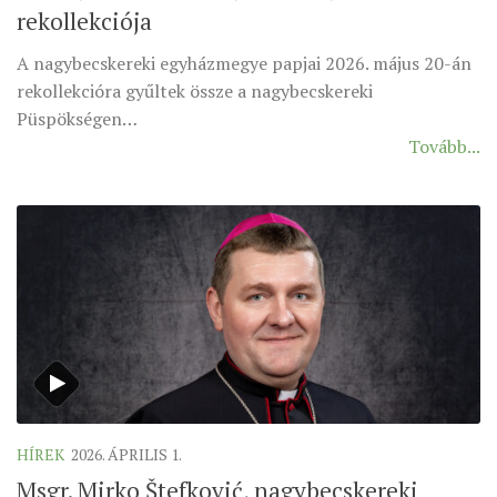
rekollekciója
ÉSZAKI ESPERESSÉG
A nagybecskereki egyházmegye papjai 2026. május 20-án
KÖZPONTI ESPERESSÉG
rekollekcióra gyűltek össze a nagybecskereki
DÉLI ESPERESSÉG
Püspökségen…
Tovább...
ARCHÍVUM
ARCHÍV ÉLETKÉPEK
SZINÓDUS
ORGANIGRAMMA
PÜSPÖKI DEKRÉTUM
ZSINATI IMA
ZSINAT MOTTÓJA, LOGÓJA
ZSINATI IRODA
KOORDINÁLÓ BIZOTTSÁG
HÍREK
2026. ÁPRILIS 1.
ZSINATI TAGOK
Msgr. Mirko Štefković, nagybecskereki