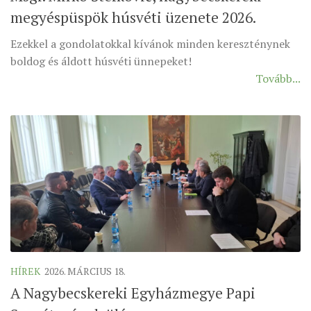
megyéspüspök húsvéti üzenete 2026.
MUNKADOKUMENTUMOK
ZSINATI HÍREK-ÚJSÁG
Ezekkel a gondolatokkal kívánok minden kereszténynek
boldog és áldott húsvéti ünnepeket!
PASZTORÁLSZOCIOLÓGIAI FELMÉRÉS
Tovább...
KISKORÚAK VÉDELME
„GYERMEKVÉDELMI” KIHÍVÁSOK KÁNONJOGI
MEGKÖZELÍTÉSBEN
HÍREK
2026. MÁRCIUS 18.
A Nagybecskereki Egyházmegye Papi