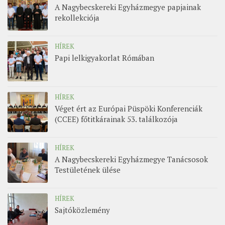
A Nagybecskereki Egyházmegye papjainak
rekollekciója
HÍREK
Papi lelkigyakorlat Rómában
HÍREK
Véget ért az Európai Püspöki Konferenciák
(CCEE) főtitkárainak 53. találkozója
HÍREK
A Nagybecskereki Egyházmegye Tanácsosok
Testületének ülése
HÍREK
Sajtóközlemény