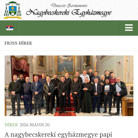
FRISS HÍREK
PÜSPÖKSÉG
PÜSPÖK
TÖRTÉNELEM
EGYHÁZI INTÉZMÉNYEINK
EGYHÁZMEGYEI LEVÉLTÁR
LELKIPÁSZTOROK
SZERZETESRENDEK
HÍREK
2026. MÁJUS 20.
IN MEMORIAM
A nagybecskereki egyházmegye papi
PLÉBÁNIÁK