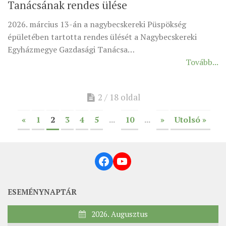
Tanácsának rendes ülése
2026. március 13-án a nagybecskereki Püspökség
épületében tartotta rendes ülését a Nagybecskereki
Egyházmegye Gazdasági Tanácsa…
Tovább...
2 / 18 oldal
«
1
2
3
4
5
...
10
...
»
Utolsó »
Facebook
YouTube
ESEMÉNYNAPTÁR
2026. Augusztus