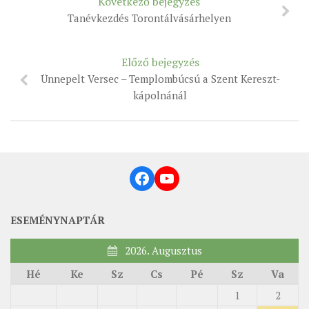
Következő bejegyzés
MUNKADOKUMENTUMOK
Tanévkezdés Torontálvásárhelyen
ZSINATI HÍREK-ÚJSÁG
PASZTORÁLSZOCIOLÓGIAI FELMÉRÉS
Előző bejegyzés
Ünnepelt Versec – Templombúcsú a Szent Kereszt-
KISKORÚAK VÉDELME
kápolnánál
„GYERMEKVÉDELMI” KIHÍVÁSOK KÁNONJOGI
MEGKÖZELÍTÉSBEN
Facebook
YouTube
ESEMÉNYNAPTÁR
2026. Augusztus
Hé
Ke
Sz
Cs
Pé
Sz
Va
1
2