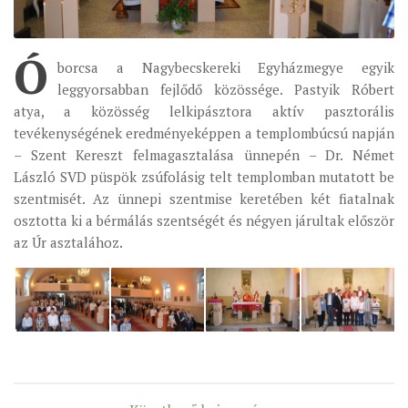
ÉSZAKI ESPERESSÉG
Ó
KÖZPONTI ESPERESSÉG
borcsa a Nagybecskereki Egyházmegye egyik
leggyorsabban fejlődő közössége. Pastyik Róbert
DÉLI ESPERESSÉG
atya, a közösség lelkipásztora aktív pasztorális
ARCHÍVUM
tevékenységének eredményeképpen a templombúcsú napján
– Szent Kereszt felmagasztalása ünnepén – Dr. Német
ARCHÍV ÉLETKÉPEK
László SVD püspök zsúfolásig telt templomban mutatott be
SZINÓDUS
szentmisét. Az ünnepi szentmise keretében két fiatalnak
ORGANIGRAMMA
osztotta ki a bérmálás szentségét és négyen járultak először
az Úr asztalához.
PÜSPÖKI DEKRÉTUM
ZSINATI IMA
ZSINAT MOTTÓJA, LOGÓJA
ZSINATI IRODA
KOORDINÁLÓ BIZOTTSÁG
ZSINATI TAGOK