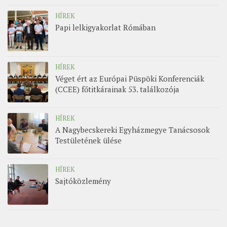
HÍREK
Papi lelkigyakorlat Rómában
HÍREK
Véget ért az Európai Püspöki Konferenciák
(CCEE) főtitkárainak 53. találkozója
HÍREK
A Nagybecskereki Egyházmegye Tanácsosok
Testületének ülése
HÍREK
Sajtóközlemény