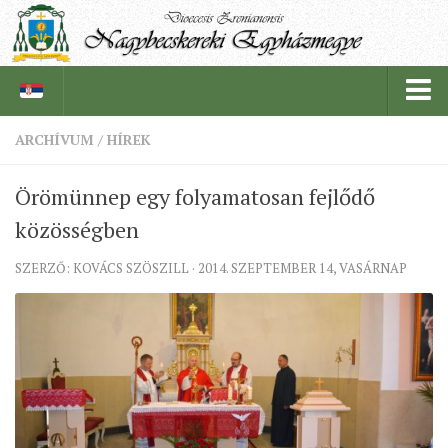
ARCHÍVUM
/
HÍREK
PÜSPÖKSÉG
Örömünnep egy folyamatosan fejlődő
PÜSPÖK
közösségben
TÖRTÉNELEM
SZERZŐ: KOVÁCS SZÖSZILL · 2014. SZEPTEMBER 14, VASÁRNAP
EGYHÁZI INTÉZMÉNYEINK
EGYHÁZMEGYEI LEVÉLTÁR
LELKIPÁSZTOROK
SZERZETESRENDEK
IN MEMORIAM
PLÉBÁNIÁK