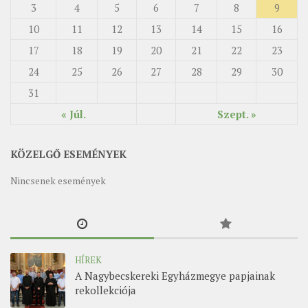
3
4
5
6
7
8
9
10
11
12
13
14
15
16
17
18
19
20
21
22
23
24
25
26
27
28
29
30
31
« Júl.
Szept. »
KÖZELGŐ ESEMÉNYEK
Nincsenek események
HÍREK
A Nagybecskereki Egyházmegye papjainak
rekollekciója