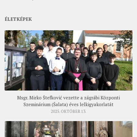
ÉLETKÉPEK
Msgr. Mirko Štefković vezette a zágrábi Központi
Szeminárium (Šalata) éves lelkigyakorlatát
2025. OKTÓBER 13.