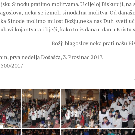
jsku Sinodu pratimo molitvama. U cijeloj Biskupiji, na 
blagoslova, neka se izmoli sinodalna molitva. Od današ
tka Sinode molimo milost Božju,neka nas Duh sveti uč
jubavi koja stvara i liječi, kako to iz dana u dan u Krist
Božji blagoslov neka prati našu Bi
in, prva nedelja Došašća, 3. Prosinac 2017.
. 500/2017