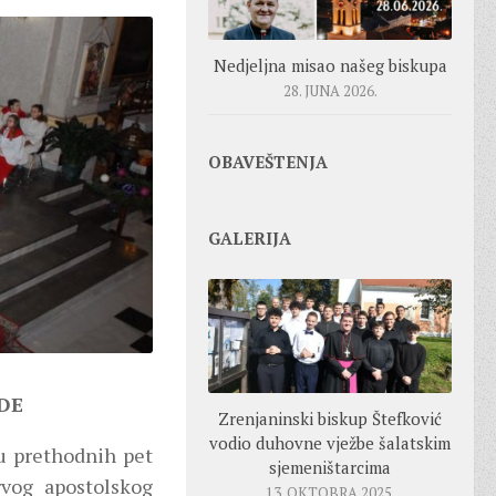
Nedjeljna misao našeg biskupa
28. JUNA 2026.
OBAVEŠTENJA
GALERIJA
DE
Zrenjaninski biskup Štefković
vodio duhovne vježbe šalatskim
u prethodnih pet
sjemeništarcima
rvog apostolskog
13. OKTOBRA 2025.