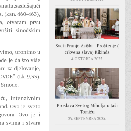
natu,saslušajući
, (kan. 460-463),
a, otvaram prvu
vršiti sinodskim
Sveti Franjo Asiški – Proštenje (
novimo, uronimo u
crkvena slava) Kikinda
4. OKTOBRA 2025.
de je da što više
ni za djelovanje,
VDE“ (Lk 9,33).
 Sinode.
šću, intenzivnim
Proslava Svetog Miholja u Jaši
rad. Ovo je sveto
Tomiću
govora. Ovo je i
29. SEPTEMBRA 2025.
ma svima i stvara