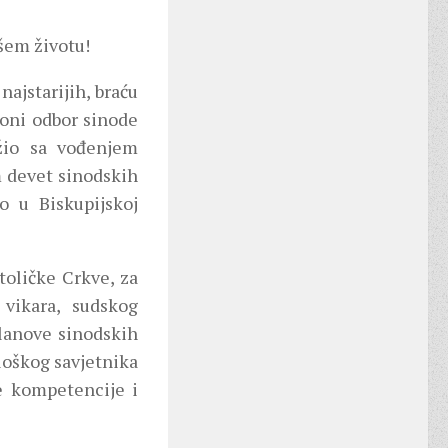
ašem životu!
najstarijih, braću
ioni odbor sinode
žio sa vođenjem
m devet sinodskih
 u Biskupijskoj
toličke Crkve, za
vikara, sudskog
članove sinodskih
loškog savjetnika
je kompetencije i