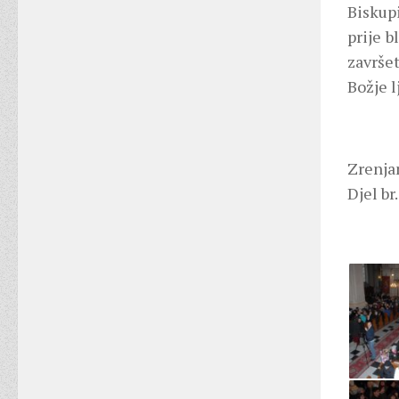
Biskupi
prije 
završe
Božje l
Zrenjan
Djel br