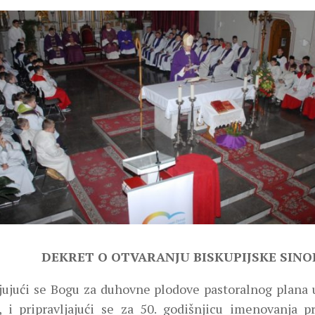
DEKRET O OTVARANJU BISKUPIJSKE SINO
jujući se Bogu za duhovne plodove pastoralnog plana 
, i pripravljajući se za 50. godišnjicu imenovanja p