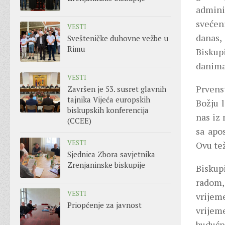
admini
svećen
VESTI
danas,
Svešteničke duhovne vežbe u
Rimu
Biskup
danima 
VESTI
Prvens
Završen je 53. susret glavnih
tajnika Vijeća europskih
Božju l
biskupskih konferencija
nas iz
(CCEE)
sa apo
VESTI
Ovu te
Sjednica Zbora savjetnika
Zrenjaninske biskupije
Biskup
radom, 
VESTI
vrijem
Priopćenje za javnost
vrijem
budućno