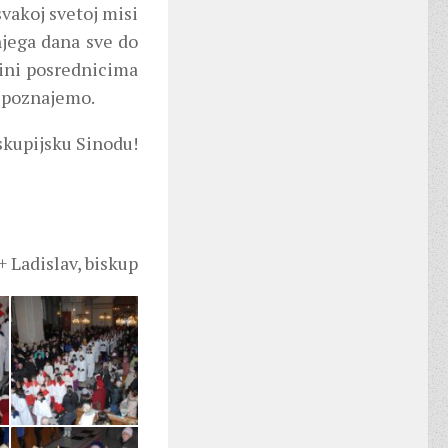
svakoj svetoj misi
njega dana sve do
ini posrednicima
u spoznajemo.
skupijsku Sinodu!
+ Ladislav, biskup