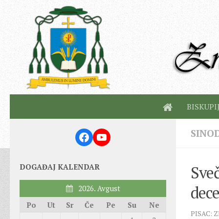
BISKUPI
SINOD
Facebook
YouTube
DOGAĐAJ KALENDAR
Sveč
dec
2026. Avgust
Po
Ut
Sr
Če
Pe
Su
Ne
PISAC: 