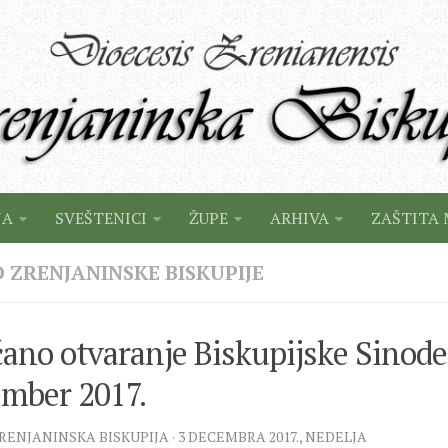
JA
SVEŠTENICI
ŽUPE
ARHIVA
ZAŠTITA 
 ZRENJANINSKE BISKUPIJE
ano otvaranje Biskupijske Sinode 
ember 2017.
ZRENJANINSKA BISKUPIJA · 3 DECEMBRA 2017., NEDELJA