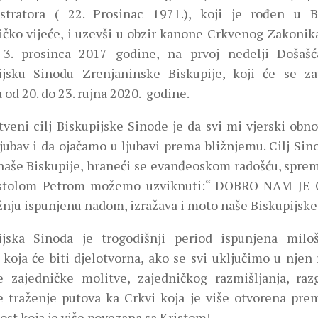
stratora ( 22. Prosinac 1971.), koji je rođen u Ba
ičko vijeće, i uzevši u obzir kanone Crkvenog Zakonika
 3. prosinca 2017 godine, na prvoj nedelji Došašć
ijsku Sinodu Zrenjaninske Biskupije, koji će se za
od 20. do 23. rujna 2020. godine.
tveni cilj Biskupijske Sinode je da svi mi vjerski ob
jubav i da ojačamo u ljubavi prema bližnjemu. Cilj Sino
 naše Biskupije, hraneći se evanđeoskom radošću, sprem
stolom Petrom možemo uzviknuti:“ DOBRO NAM JE O
žnju ispunjenu nadom, izražava i moto naše Biskupijske
ijska Sinoda je trogodišnji period ispunjena milo
koja će biti djelotvorna, ako se svi uključimo u njen 
e zajedničke molitve, zajedničkog razmišljanja, raz
e traženje putova ka Crkvi koja je više otvorena pre
st koja je više povezana sa Kristom!