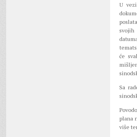
U vezi
dokume
poslat
svojih
datuma
temats
će sva
mišlje
sinods
Sa rad
sinodsk
Povodo
plana n
više te