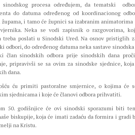
 sinodskog procesa određujem, da tematski odbor
nta do datuma određenog od koordinacionog odbor
a župama, i tamo će župnici sa izabranim animatorima 
 vjernika. Neka se vodi zapisnik o razgovorima, k
 treba poslati u Sinodski Ured. Na osnov pristiglih z
ki odbori, do određenog datuma neka sastave sinodska
ki član sinodskih odbora prije sinodskih dana pročit
nje, pripravivši se sa ovim za sinodske sjednice, koja
kih dana.
ošću ću primiti pastoralne smjernice, o kojima će s
im sjednicama i koje će članovi odbora prihvatiti.
m 50. godišnjice će ovi sinodski sporazumi biti te
aše biskupije, koja će imati zadaću da formira i gradi 
melji na Kristu.