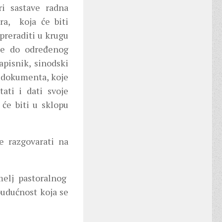
i sastave radna
a, koja će biti
preraditi u krugu
oje do određenog
apisnik, sinodski
 dokumenta, koje
ati i dati svoje
 će biti u sklopu
e razgovarati na
melj pastoralnog
budućnost koja se