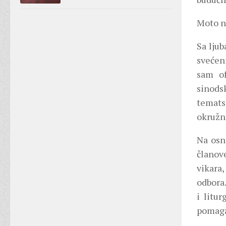
Moto na
Sa ljub
svećen
sam of
sinods
temats
okružni
Na osno
članov
vikara,
odbora
i litu
pomaga