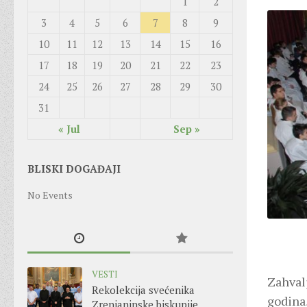
1
2
3
4
5
6
7
8
9
10
11
12
13
14
15
16
17
18
19
20
21
22
23
24
25
26
27
28
29
30
31
« Jul
Sep »
BLISKI DOGAĐAJI
No Events
VESTI
Zahval
Rekolekcija svećenika
godina
Zrenjaninske biskupije