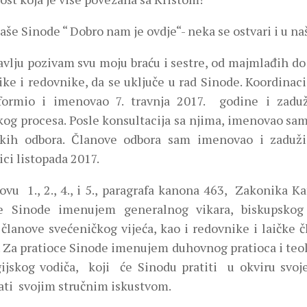
še Sinode “ Dobro nam je ovdje“- neka se ostvari i u n
avlju pozivam svu moju braću i sestre, od majmlađih do 
ike i redovnike, da se uključe u rad Sinode. Koordinac
ormio i imenovao 7. travnja 2017. godine i zadu
kog procesa. Posle konsultacija sa njima, imenovao sa
kih odbora. Članove odbora sam imenovao i zadužio
ci listopada 2017.
vu 1., 2., 4., i 5., paragrafa kanona 463, Zakonika Ka
e Sinode imenujem generalnog vikara, biskupskog 
 članove svećeničkog vijeća, kao i redovnike i laičke 
. Za pratioce Sinode imenujem duhovnog pratioca i teo
rgijskog vodiča, koji će Sinodu pratiti u okviru svo
ti svojim stručnim iskustvom.