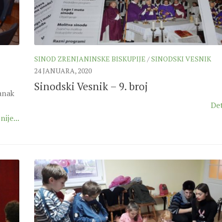
SINOD ZRENJANINSKE BISKUPIJE
/
SINODSKI VESNIK
24 JANUARA, 2020
Sinodski Vesnik – 9. broj
anak
Det
nije...