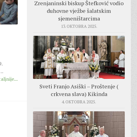
Zrenjaninski biskup Štefković vodio
duhovne vježbe šalatskim
sjemeništarcima
13. OKTOBRA 2025.
9.
i…
aljnije...
Sveti Franjo Asiški – Proštenje (
crkvena slava) Kikinda
4. OKTOBRA 2025.