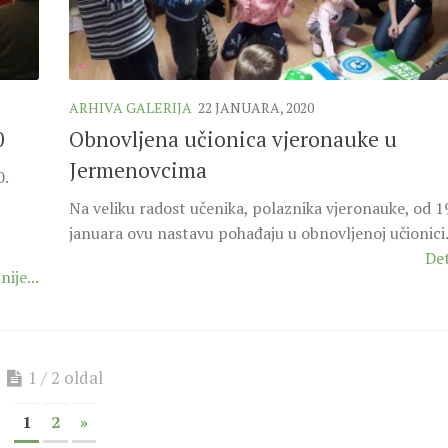
ARHIVA GALERIJA
22 JANUARA, 2020
0
Obnovljena učionica vjeronauke u
Jermenovcima
0.
Na veliku radost učenika, polaznika vjeronauke, od 1
januara ovu nastavu pohađaju u obnovljenoj učionic
Det
nije...
1 / 2 oldal
1
2
»