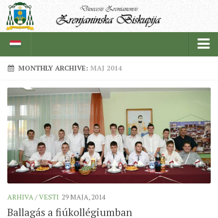
MONTHLY ARCHIVE:
MAJ 2014
BISKUPIJA
BISKUPSKI ORDINARIJAT
ISTORIJAT
CRKVENE INSTITUCIJE
SVEŠTENICI
REDOVNICI
IN MEMORIAM
ARHIVA
/
VESTI
29 MAJA, 2014
ŽUPE
Ballagás a fiúkollégiumban