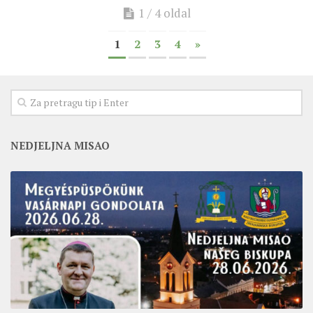
1 / 4 oldal
1
2
3
4
»
NEDJELJNA MISAO