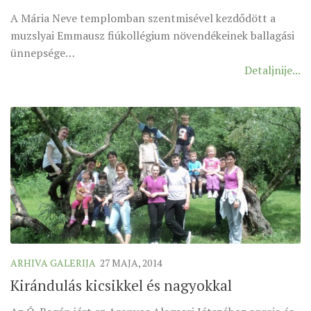
SEVERNI DEKANAT
A Mária Neve templomban szentmisével kezdődött a
SREDNJI DEKANAT
muzslyai Emmausz fiúkollégium növendékeinek ballagási
JUŽNI DEKANAT
ünnepsége…
Detaljnije...
ARHIVA
ARHIVA GALERIJA
SINODA
DEKRET
SINODSKA MOLITVA
MOTO I LOGO
SINODSKI URED
KOORDINACIONA GRUPA
RADNE GRUPE SINODE
ARHIVA GALERIJA
27 MAJA, 2014
SINODSKI VESNIK
Kirándulás kicsikkel és nagyokkal
ZAŠTITA MALOLJETNIKA