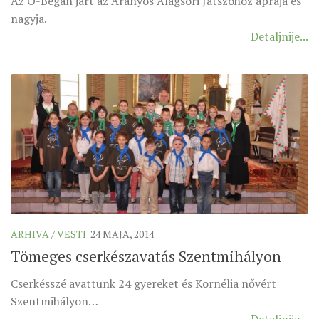
Az Ó-Begán járt az Aranyos Alagsori Játszóhoz apraja és
nagyja.
Detaljnije...
ARHIVA
/
VESTI
24 MAJA, 2014
Tömeges cserkészavatás Szentmihályon
Cserkésszé avattunk 24 gyereket és Kornélia nővért
Szentmihályon…
Detaljnije...