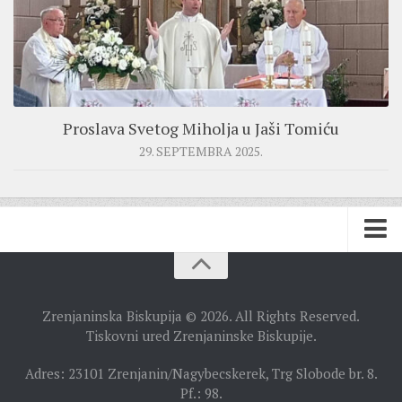
Proslava Svetog Miholja u Jaši Tomiću
29. SEPTEMBRA 2025.
BISKUPIJA
Zrenjaninska Biskupija © 2026. All Rights Reserved.
BISKUPSKI ORDINARIJAT
Tiskovni ured Zrenjaninske Biskupije.
ISTORIJAT
Adres: 23101 Zrenjanin/Nagybecskerek, Trg Slobode br. 8.
Pf.: 98.
CRKVENE INSTITUCIJE