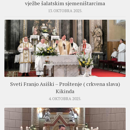
vježbe šalatskim sjemeništarcima
13. OKTOBRA 2025.
Sveti Franjo Asiški – Proštenje ( crkvena slava)
Kikinda
4. OKTOBRA 2025.