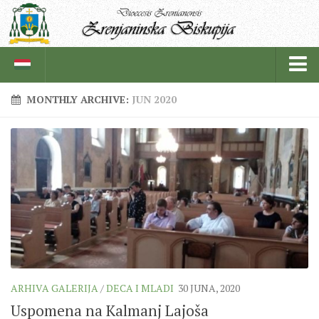
MONTHLY ARCHIVE:
JUN 2020
BISKUPIJA
BISKUPSKI ORDINARIJAT
ISTORIJAT
CRKVENE INSTITUCIJE
SVEŠTENICI
REDOVNICI
IN MEMORIAM
ARHIVA GALERIJA
/
DECA I MLADI
30 JUNA, 2020
ŽUPE
Uspomena na Kalmanj Lajoša