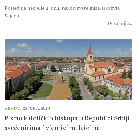
SEVERNI DEKANAT
Poslednje nedjelje u junu, nakon svete mise, u crkvi u
SREDNJI DEKANAT
Sajanu…
JUŽNI DEKANAT
Detaljnije...
ARHIVA
ARHIVA GALERIJA
SINODA
DEKRET
SINODSKA MOLITVA
MOTO I LOGO
SINODSKI URED
KOORDINACIONA GRUPA
ARHIVA
25 JUNA, 2020
RADNE GRUPE SINODE
Pismo katoličkih biskupa u Republici Srbiji
SINODSKI VESNIK
svećenicima i vjernicima laicima
ZAŠTITA MALOLJETNIKA