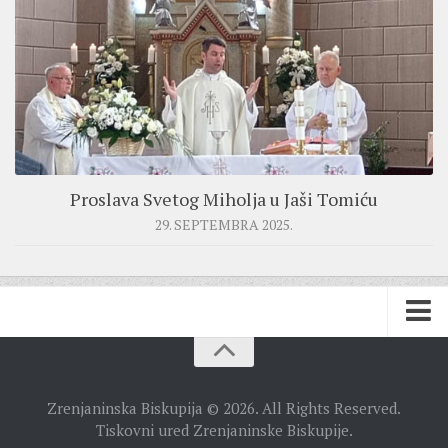
Proslava Svetog Miholja u Jaši Tomiću
29. SEPTEMBRA 2025.
BISKUPIJA
Zrenjaninska Biskupija © 2026. All Rights Reserved.
BISKUPSKI ORDINARIJAT
Tiskovni ured Zrenjaninske Biskupije.