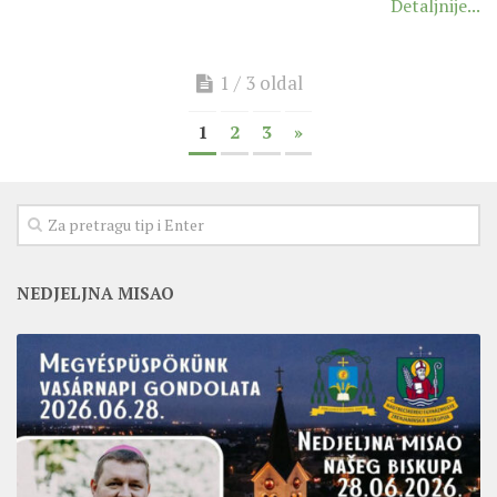
Detaljnije...
1 / 3 oldal
1
2
3
»
NEDJELJNA MISAO