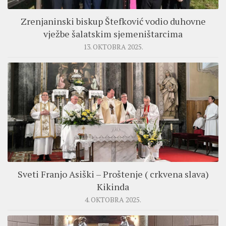
Zrenjaninski biskup Štefković vodio duhovne
vježbe šalatskim sjemeništarcima
13. OKTOBRA 2025.
Sveti Franjo Asiški – Proštenje ( crkvena slava)
Kikinda
4. OKTOBRA 2025.