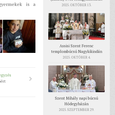
 gyermekek is a
2025. OKTÓBER 13.
Assisi Szent Ferenc
templombúcsú Nagykikindán
2025. OKTÓBER 4.
egyzés
őért
Szent Mihály napi búcsú
Hódegyházán
2025. SZEPTEMBER 29.