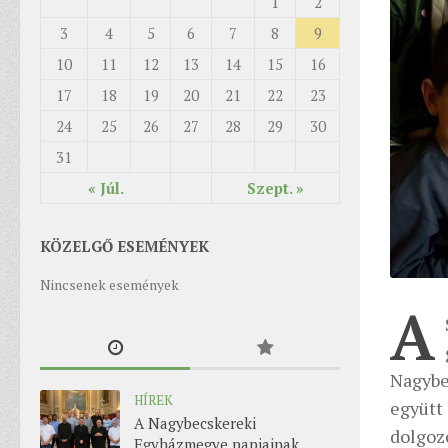
1
2
3
4
5
6
7
8
9
10
11
12
13
14
15
16
17
18
19
20
21
22
23
24
25
26
27
28
29
30
31
« Júl.
Szept. »
KÖZELGŐ ESEMÉNYEK
Nincsenek események
A
Nagybe
HÍREK
együtt
A Nagybecskereki
dolgo
Egyházmegye papjainak