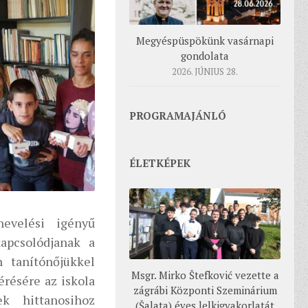
Megyéspüspökünk vasárnapi
gondolata
2026. JÚNIUS 28.
PROGRAMAJÁNLÓ
ÉLETKÉPEK
nevelési igényű
apcsolódjanak a
n tanítónőjükkel
Msgr. Mirko Štefković vezette a
érésére az iskola
zágrábi Központi Szeminárium
k hittanosihoz
(Šalata) éves lelkigyakorlatát