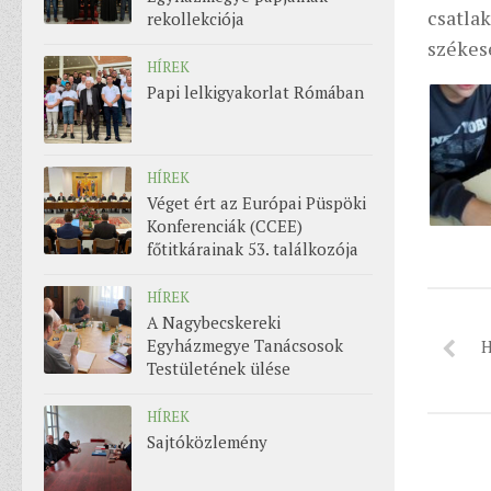
csatl
rekollekciója
székes
HÍREK
Papi lelkigyakorlat Rómában
HÍREK
Véget ért az Európai Püspöki
Konferenciák (CCEE)
főtitkárainak 53. találkozója
HÍREK
A Nagybecskereki
Egyházmegye Tanácsosok
H
Testületének ülése
HÍREK
Sajtóközlemény