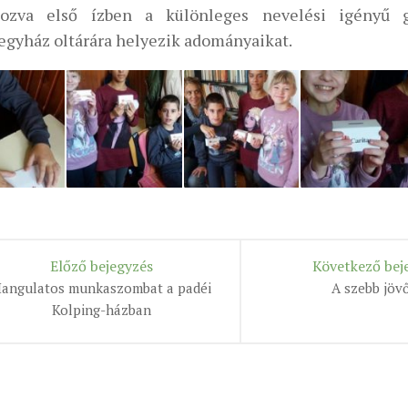
akozva első ízben a különleges nevelési igényű
egyház oltárára helyezik adományaikat.
Előző bejegyzés
Következő bej
angulatos munkaszombat a padéi
A szebb jöv
Kolping-házban