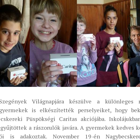
Szegények Világnapjára készülve a különleges 
gyermekek is elkészítették perselyeiket, hogy bek
cskereki Püspökségi Caritas akciójába. Iskolájukba
 gyűjtöttek a rászorulók javára. A gyermekek kedves k
zói is adakoztak. November 19-én Nagybecskere