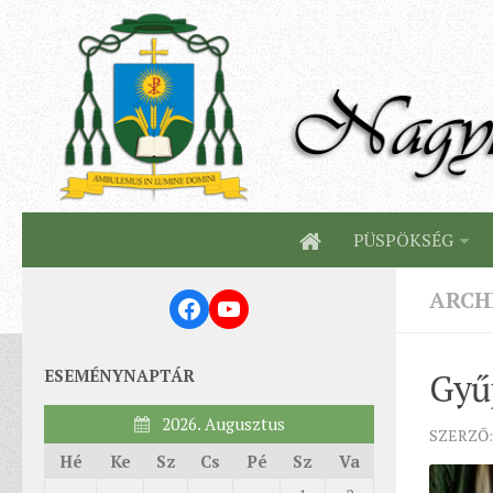
PÜSPÖKSÉG
ARCH
Facebook
YouTube
ESEMÉNYNAPTÁR
Gyűj
2026. Augusztus
SZERZŐ:
Hé
Ke
Sz
Cs
Pé
Sz
Va