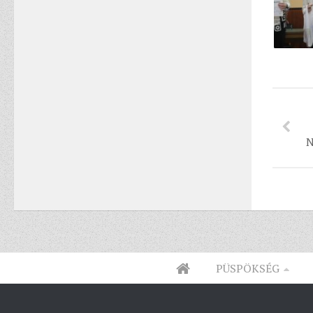
N
PÜSPÖKSÉG