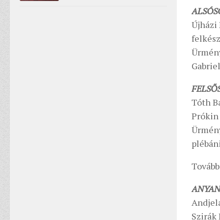
ALSÓS
Újházi 
felkész
Ürményh
Gabriel
FELSŐ
Tóth Ba
Prókin 
Ürmény
plébáni
További
ANYAN
Andjel
Szirák 