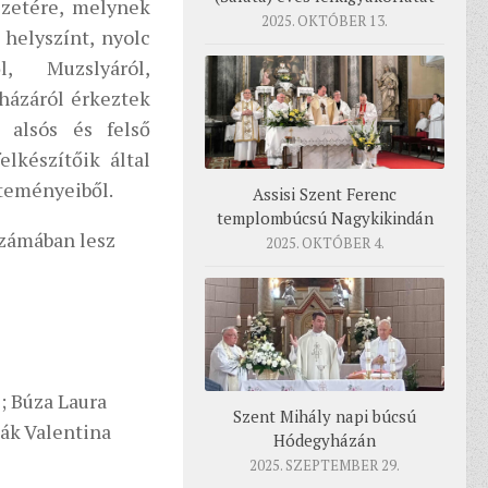
ezetére, melynek
2025. OKTÓBER 13.
 helyszínt, nyolc
, Muzslyáról,
házáról érkeztek
 alsós és felső
elkészítőik által
lteményeiből.
Assisi Szent Ferenc
templombúcsú Nagykikindán
számában lesz
2025. OKTÓBER 4.
e; Búza Laura
Szent Mihály napi búcsú
nák Valentina
Hódegyházán
2025. SZEPTEMBER 29.