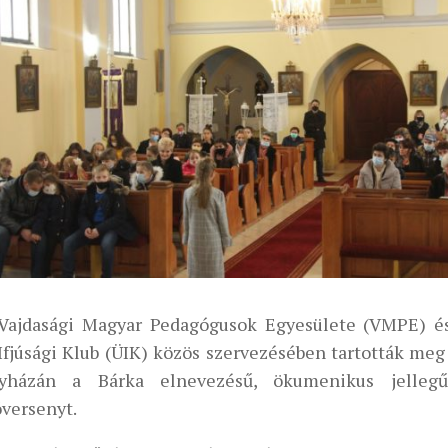
Vajdasági Magyar Pedagógusok Egyesülete (VMPE) é
Ifjúsági Klub (ÜIK) közös szervezésében tartották me
yházán a Bárka elnevezésű, ökumenikus jellegű 
óversenyt.