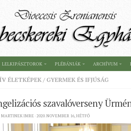
LELKIPÁSZTOROK
PLÉBÁNIÁK
ARCHÍVUM
ÍV ÉLETKÉPEK
/
GYERMEK ÉS IFJÚSÁG
ngelizációs szavalóverseny Ürmé
 MARTINEK IMRE · 2020. NOVEMBER 16, HÉTFŐ