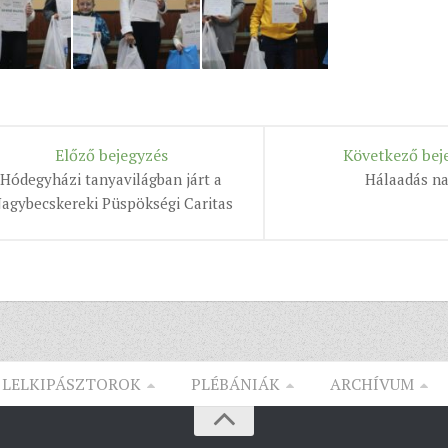
Előző bejegyzés
Következő bej
Hódegyházi tanyavilágban járt a
Hálaadás na
agybecskereki Püspökségi Caritas
LELKIPÁSZTOROK
PLÉBÁNIÁK
ARCHÍVUM