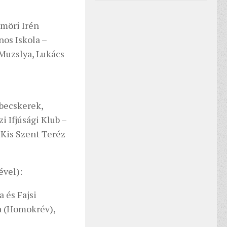
ömöri Irén
nos Iskola –
 Muzslya, Lukács
ybecskerek,
i Ifjúsági Klub –
 Kis Szent Teréz
ével):
a és Fajsi
na (Homokrév),