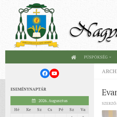
PÜSPÖKSÉG
ARCH
Facebook
YouTube
ESEMÉNYNAPTÁR
Eva
2026. Augusztus
SZERZŐ:
Hé
Ke
Sz
Cs
Pé
Sz
Va