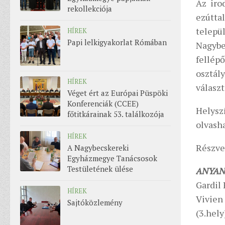
Az iro
rekollekciója
ezútta
telep
HÍREK
Papi lelkigyakorlat Rómában
Nagybe
fellép
osztál
HÍREK
választ
Véget ért az Európai Püspöki
Konferenciák (CCEE)
Helysz
főtitkárainak 53. találkozója
olvash
HÍREK
Részvev
A Nagybecskereki
Egyházmegye Tanácsosok
Testületének ülése
ANYAN
Gardil 
HÍREK
Vivien 
Sajtóközlemény
(3.hely