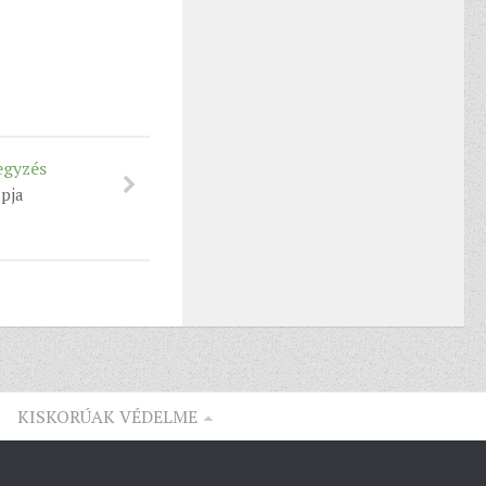
egyzés
pja
KISKORÚAK VÉDELME