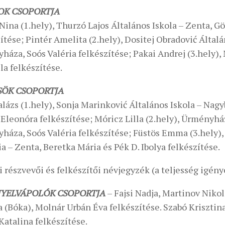
OK CSOPORTJA
Nina (1.hely), Thurzó Lajos Általános Iskola – Zenta, G
ítése; Pintér Amelita (2.hely), Dositej Obradović Általá
áza, Soós Valéria felkészítése; Pakai Andrej (3.hely),
la felkészítése.
SÖK CSOPORTJA
lázs (1.hely), Sonja Marinković Általános Iskola – Nag
Eleonóra felkészítése; Móricz Lilla (2.hely), Ürményház
háza, Soós Valéria felkészítése; Füstös Emma (3.hely),
a – Zenta, Beretka Mária és Pék D. Ibolya felkészítése.
 részvevői és felkészítői névjegyzék (a teljesség igény
YELVÁPOLÓK CSOPORTJA
– Fajsi Nadja, Martinov Nikol
a (Bóka), Molnár Urbán Éva felkészítése. Szabó Kriszti
Katalina felkészítése.