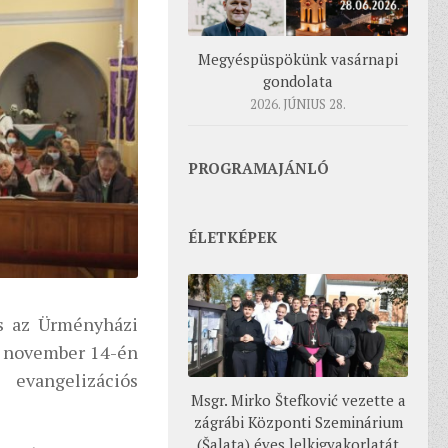
Megyéspüspökünk vasárnapi
gondolata
2026. JÚNIUS 28.
PROGRAMAJÁNLÓ
ÉLETKÉPEK
s az Ürményházi
g november 14-én
evangelizációs
Msgr. Mirko Štefković vezette a
zágrábi Központi Szeminárium
(Šalata) éves lelkigyakorlatát