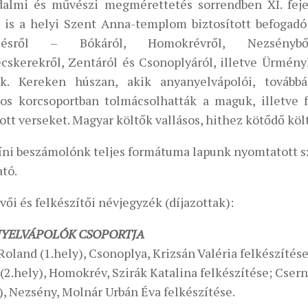
dalmi és művészi megmérettetés sorrendben XI. fej
l is a helyi Szent Anna-templom biztosított befogadó
ülésről – Bókáról, Homokrévről, Nezsényből
cskerekről, Zentáról és Csonoplyáról, illetve Ürmény
ők. Kereken húszan, akik anyanyelvápolói, továbbá
yos korcsoportban tolmácsolhatták a maguk, illetve f
ott verseket. Magyar költők vallásos, hithez kötődő kö
íni beszámolónk teljes formátuma lapunk nyomtatott 
ató.
ői és felkészítői névjegyzék (díjazottak):
YELVÁPOLÓK CSOPORTJA
Roland (1.hely), Csonoplya, Krizsán Valéria felkészítés
(2.hely), Homokrév, Szirák Katalina felkészítése; Cser
), Nezsény, Molnár Urbán Éva felkészítése.