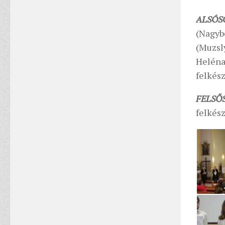
ALSÓS
(Nagybe
(Muzsly
Heléna 
felkész
FELSŐ
felkés