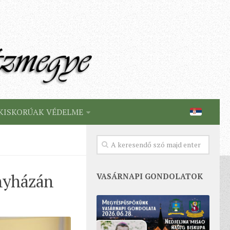
KISKORÚAK VÉDELME
nyházán
VASÁRNAPI GONDOLATOK