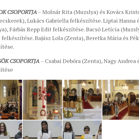
OK CSOPORTJA
– Molnár Rita (Muzslya) és Kovács Krist
cskerek), Lukács Gabriella felkészítése. Liptai Hanna 
a), Fárbás Repp Edit felkészítése. Bacsó Letícia (Muzsl
felkészítése. Bajúsz Lola (Zenta), Beretka Mária és Pék.
ítése.
SÖK CSOPORTJA
– Csabai Debóra (Zenta), Nagy Andrea é
zítése