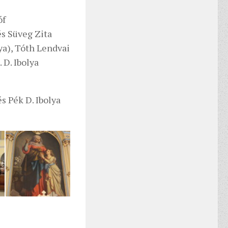
óf
és Süveg Zita
ya), Tóth Lendvai
 D. Ibolya
s Pék D. Ibolya