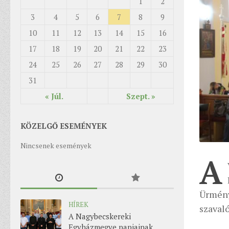
1
2
3
4
5
6
7
8
9
10
11
12
13
14
15
16
17
18
19
20
21
22
23
24
25
26
27
28
29
30
31
« Júl.
Szept. »
KÖZELGŐ ESEMÉNYEK
Nincsenek események
A
Ürmén
HÍREK
szaval
A Nagybecskereki
Egyházmegye papjainak