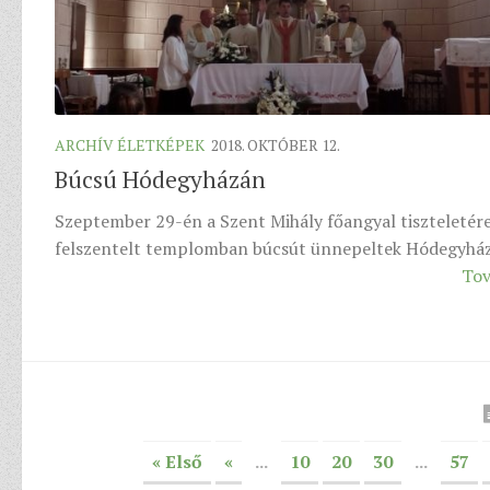
ARCHÍV ÉLETKÉPEK
2018. OKTÓBER 12.
Búcsú Hódegyházán
Szeptember 29-én a Szent Mihály főangyal tiszteletér
felszentelt templomban búcsút ünnepeltek Hódegyh
Tov
« Első
«
...
10
20
30
...
57