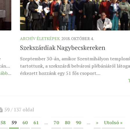
ARCHÍV ÉLETKÉPEK
2018. OKTÓBER 4.
Szekszárdiak Nagybecskereken
e
Szeptember 30-án, amikor Szentmihályon templom
ázán…
tartottunk, a szekszárdi belvárosi plébániáról látog
ább...
érkezett hozzánk egy 51 fős csoport…
59 / 137 oldal
58
59
60
61
...
70
80
90
...
»
Utolsó »