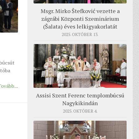
Msgr. Mirko Štefković vezette a
zágrábi Központi Szeminárium
(Šalata) éves lelkigyakorlatát
2025. OKTÓBER 13.
búcsút
atóba
Tovább...
Assisi Szent Ferenc templombúcsú
Nagykikindán
2025. OKTÓBER 4.