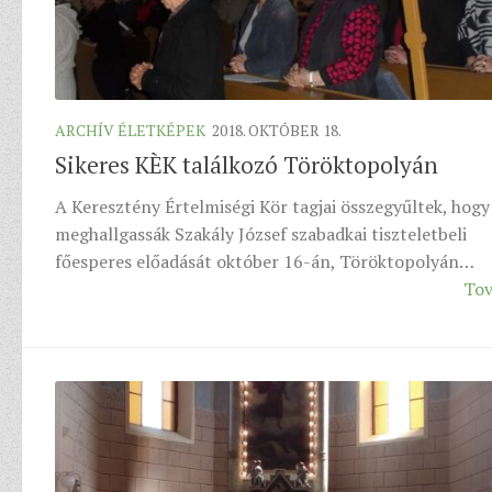
ARCHÍV ÉLETKÉPEK
2018. OKTÓBER 18.
Sikeres KÈK találkozó Töröktopolyán
A Keresztény Értelmiségi Kör tagjai összegyűltek, hogy
meghallgassák Szakály József szabadkai tiszteletbeli
főesperes előadását október 16-án, Töröktopolyán…
Tov