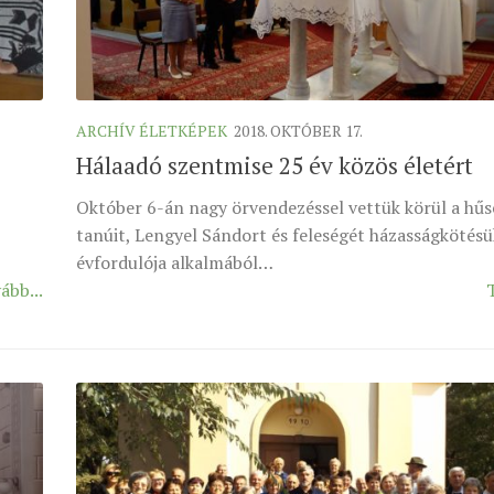
ARCHÍV ÉLETKÉPEK
2018. OKTÓBER 17.
Hálaadó szentmise 25 év közös életért
Október 6-án nagy örvendezéssel vettük körül a hűs
tanúit, Lengyel Sándort és feleségét házasságkötésü
évfordulója alkalmából…
ább...